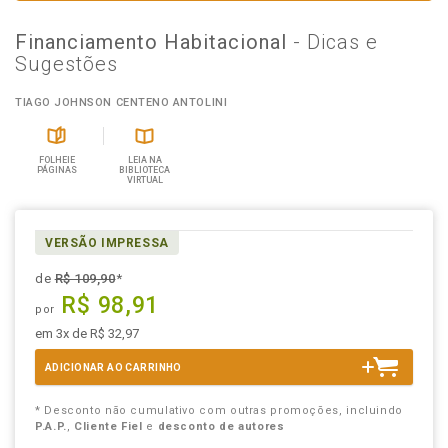
Financiamento Habitacional
- Dicas e
Sugestões
TIAGO JOHNSON CENTENO ANTOLINI
FOLHEIE
LEIA NA
PÁGINAS
BIBLIOTECA
VIRTUAL
VERSÃO IMPRESSA
de
R$ 109,90
*
R$ 98,91
por
em 3x de R$ 32,97
ADICIONAR AO CARRINHO
* Desconto não cumulativo com outras promoções, incluindo
P.A.P.
,
Cliente Fiel
e
desconto de autores