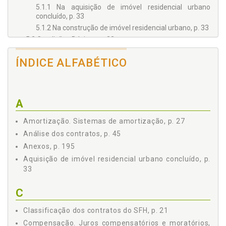
5.1.1 Na aquisição de imóvel residencial urbano
concluído, p. 33
5.1.2 Na construção de imóvel residencial urbano, p. 33
5.2 Condições Básicas, p. 33
5.2.1 Do titular da conta vinculada do FGTS, p. 33
ÍNDICE ALFABÉTICO
5.2.2 Do imóvel, p. 34
5.3 Impedimentos, p. 34
5.4 Condições Excepcionais, p. 35
5.5 Informações sobre o imóvel, p. 35
A
5.5.1 Destinação, p. 35
5.5.2 Localização, p. 35
Amortização. Sistemas de amortização, p. 27
6 - JUROS, p. 37
Análise dos contratos, p. 45
6.1 Conceito, p. 37
Anexos, p. 195
6.2 Juros Compensatórios e Moratórios, p. 38
Aquisição de imóvel residencial urbano concluído, p.
6.3 Taxa de Juros Previstos nos Contratos do SFH e SFI, p.
33
39
7 - COMPOSIÇÃO DOS ENCARGOS, p. 43
C
7.1 Prestação, p. 43
Classificação dos contratos do SFH, p. 21
7.2 Seguro, p. 43
7.3 FCVS - Fundo de Compensação pelas Variações
Compensação. Juros compensatórios e moratórios,