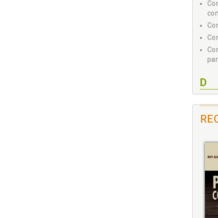
Con
Refer
con
Con
Con
Co
par
D
Des
Dil
RE
Dil
pos
Dir
séc
Dir
éti
Dir
mor