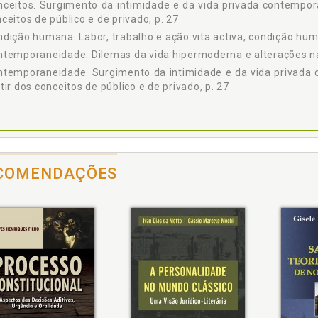
ceitos. Surgimento da intimidade e da vida privada contemporâ
ências, p. 177
ceitos de público e de privado, p. 27
dição humana. Labor, trabalho e ação:vita activa, condição hum
temporaneidade. Dilemas da vida hipermoderna e alterações na
ntemporaneidade. Surgimento da intimidade e da vida privada 
tir dos conceitos de público e de privado, p. 27
olação (solidão) e isolamento: a destruição da vida política e da 
emas da vida hipermoderna e alterações na vida privada contem
COMENDAÇÕES
emas jurídicos contemporâneos. Reconhecimento jurídico da int
itivação e dilemas jurídicos contemporâneos, p. 123
eito Continental Europeu. Tutela da personalidade, vida pri
ulo XX no Direito Continental Europeu, p. 159
eitos fundamentais. Início da tutela da personalidade pelos di
ca moralista, p. 135
eitos humanos. Início da tutela da personalidade pelos direito
alista, p. 135