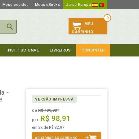
Meus pedidos
Meus eBooks
Juruá Europa
0
MEU
CARRINHO
INSTITUCIONAL
LIVREIROS
CONSINTER
ada
-
na
VERSÃO IMPRESSA
de
R$ 109,90
*
R$ 98,91
por
em 3x de R$ 32,97
ADICIONAR AO CARRINHO