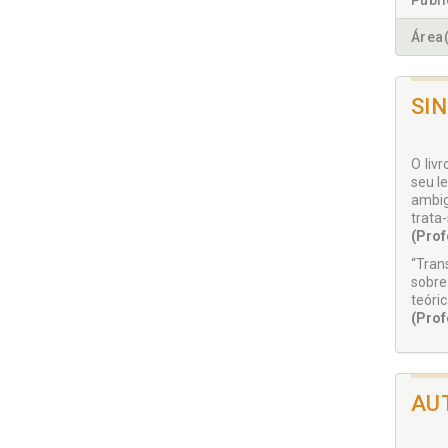
Publ
Área(
SI
O liv
seu l
ambig
trata-
(Prof
“Trans
sobre
teóri
(Prof
AU