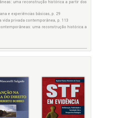
neas: uma reconstrução histórica a partir dos
ana e experiências básicas, p. 29
 vida privada contemporânea, p. 113
contemporâneas: uma reconstrução histórica a
vida privada, p. 66
porânea, p. 113
imidade e da vida privada: construção teórica,
vada e intimidade do século XIX até metade do
reitos humanos e pelos direitos fundamentais e
s humanos e pelos direitos fundamentais e ética