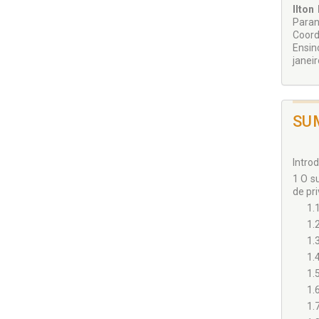
Ilton
Paran
Coord
Ensin
janeir
SU
Introd
1 O s
de pri
1.
1.
1.
1.
1.
1.
1.