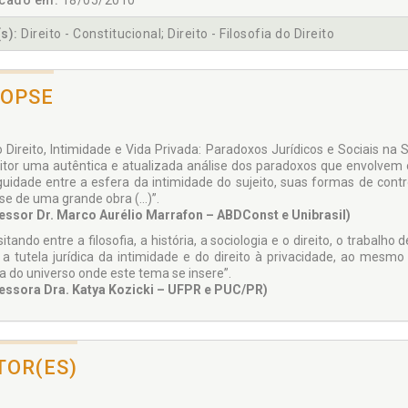
icado em:
18/05/2010
s):
Direito - Constitucional; Direito - Filosofia do Direito
NOPSE
ro Direito, Intimidade e Vida Privada: Paradoxos Jurídicos e Sociais n
eitor uma autêntica e atualizada análise dos paradoxos que envolvem 
uidade entre a esfera da intimidade do sujeito, suas formas de contro
se de uma grande obra (...)”.
essor Dr. Marco Aurélio Marrafon – ABDConst e Unibrasil)
itando entre a filosofia, a história, a sociologia e o direito, o trabalh
 a tutela jurídica da intimidade e do direito à privacidade, ao mesm
ca do universo onde este tema se insere”.
essora Dra. Katya Kozicki – UFPR e PUC/PR)
TOR(ES)