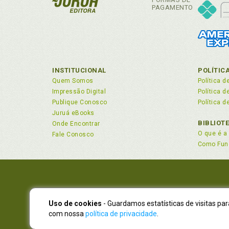
PAGAMENTO
H
Han
Hip
Hi
con
INSTITUCIONAL
POLÍTIC
Quem Somos
Política d
I
Impressão Digital
Política 
Publique Conosco
Política d
Ida
Juruá eBooks
In
BIBLIOT
Onde Encontrar
(in
O que é a 
Fale Conosco
Iní
Como Fun
Int
Int
p. 
Int
jur
Uso de cookies
- Guardamos estatísticas de visitas pa
NOVO EN
com nossa
política de privacidade
.
Int
Atendimen
con