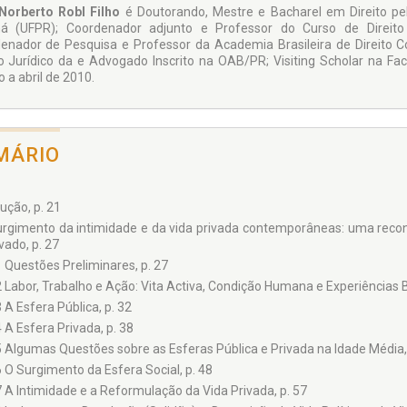
 Norberto Robl Filho
é Doutorando, Mestre e Bacharel em Direito pel
á (UFPR); Coordenador adjunto e Professor do Curso de Direito d
enador de Pesquisa e Professor da Academia Brasileira de Direito 
o Jurídico da e Advogado Inscrito na OAB/PR; Visiting Scholar na Fac
o a abril de 2010.
MÁRIO
ução, p. 21
urgimento da intimidade e da vida privada contemporâneas: uma reconst
vado, p. 27
1 Questões Preliminares, p. 27
2 Labor, Trabalho e Ação: Vita Activa, Condição Humana e Experiências B
3 A Esfera Pública, p. 32
4 A Esfera Privada, p. 38
5 Algumas Questões sobre as Esferas Pública e Privada na Idade Média,
6 O Surgimento da Esfera Social, p. 48
7 A Intimidade e a Reformulação da Vida Privada, p. 57