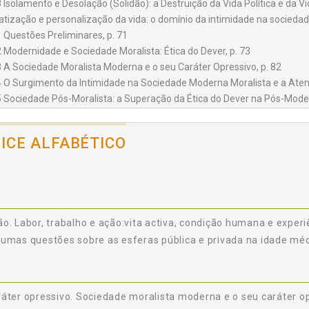
8 Isolamento e Desolação (Solidão): a Destruição da Vida Política e da Vi
vatização e personalização da vida: o domínio da intimidade na socieda
1 Questões Preliminares, p. 71
2 Modernidade e Sociedade Moralista: Ética do Dever, p. 73
3 A Sociedade Moralista Moderna e o seu Caráter Opressivo, p. 82
4 O Surgimento da Intimidade na Sociedade Moderna Moralista e a Atenu
5 Sociedade Pós-Moralista: a Superação da Ética do Dever na Pós-Moder
6 Sociedade Pós-Moralista e Hipermoderna: Panorama Geral através dos
cnica e Mercado), p. 106
DICE ALFABÉTICO
7 Dilemas da Vida Hipermoderna e Alterações na Vida Privada Contemp
onhecimento jurídico da intimidade e da vida privada: construção teóric
1 Questões Preliminares, p. 123
2 A Personalidade Humana, p. 124
3 O Início da Tutela da Personalidade pelos Direitos Humanos e pelos Dir
o. Labor, trabalho e ação:vita activa, condição humana e experiê
4 Tutela da Personalidade, Vida Privada e Intimidade no século XIX, nos
umas questões sobre as esferas pública e privada na idade médi
ivacy, p. 148
5 Principais Características do Right to Privacy e sua Concretização pel
6 Tutela da Personalidade, Vida Privada e Intimidade do Século XIX até
 159
áter opressivo. Sociedade moralista moderna e o seu caráter op
7 Proteção Contemporânea da Personalidade Humana, Vida Privada e Int