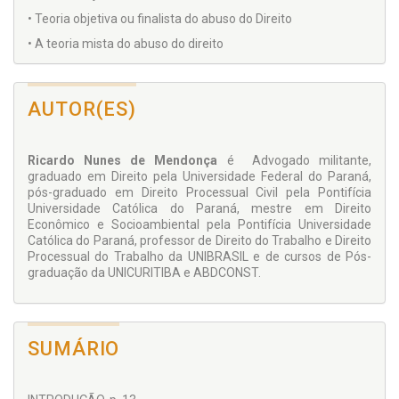
• Teoria objetiva ou finalista do abuso do Direito
• A teoria mista do abuso do direito
• O Abuso do Direito no Direito Brasileiro
• O abuso do direito no Código Civil de 1916
AUTOR(ES)
• Outras menções legislativas do abuso do direito
• O artigo 187 do Código Civil Brasileiro
Ricardo Nunes de Mendonça
é Advogado militante,
• Elementos objetivos definidores do abuso
graduado em Direito pela Universidade Federal do Paraná,
pós-graduado em Direito Processual Civil pela Pontifícia
DO ABUSO DO DIREITO DAS AÇÕES POSSESSÓRIAS
Universidade Católica do Paraná, mestre em Direito
• Do Direito de Ação
Econômico e Socioambiental pela Pontifícia Universidade
Católica do Paraná, professor de Direito do Trabalho e Direito
• A ação segundo a teoria civilista ou imanentista
Processual do Trabalho da UNIBRASIL e de cursos de Pós-
• A polêmica Windscheid e Muther
graduação da UNICURITIBA e ABDCONST.
• Teoria do direito concreto à tutela jurídica
•Teoria da ação como direito potestativo – Teoria
chiovendiana
SUMÁRIO
• A teoria da ação no sentido abstrato
• A teoria de Carnelutti – Uma variante da teoria da ação no