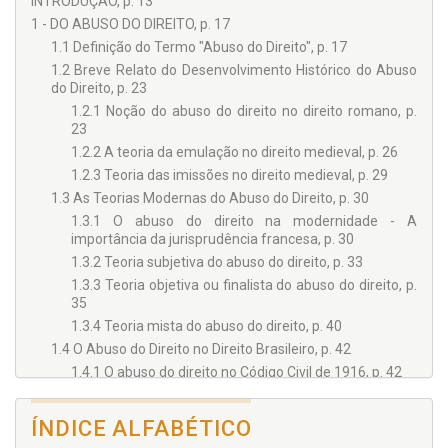
sentido abstrato
INTRODUÇÃO, p. 13
1 - DO ABUSO DO DIREITO, p. 17
• A teoria de Liebman
1.1 Definição do Termo "Abuso do Direito", p. 17
• Conceito contemporâneo de ação
1.2 Breve Relato do Desenvolvimento Histórico do Abuso
• Das Condições da Ação
do Direito, p. 23
1.2.1 Noção do abuso do direito no direito romano, p.
• Interesse de agir
23
• Possibilidade jurídica do pedido
1.2.2 A teoria da emulação no direito medieval, p. 26
• Da legitimidade de parte – Legitimatio ad causam
1.2.3 Teoria das imissões no direito medieval, p. 29
• Das Ações Possessórias
1.3 As Teorias Modernas do Abuso do Direito, p. 30
1.3.1 O abuso do direito na modernidade - A
• Fundamentos da proteção da posse por meio das ações
importância da jurisprudência francesa, p. 30
possessórias
1.3.2 Teoria subjetiva do abuso do direito, p. 33
• Requisitos da tutela possessória – Importância doutrinária
1.3.3 Teoria objetiva ou finalista do abuso do direito, p.
da classificação da posse
35
• Das espécies de ações possessórias
1.3.4 Teoria mista do abuso do direito, p. 40
• Das condições das ações possessórias
1.4 O Abuso do Direito no Direito Brasileiro, p. 42
1.4.1 O abuso do direito no Código Civil de 1916, p. 42
DO ABUSO DO DIREITO DAS AÇÕES POSSESSÓRIAS COMO
ATO ANTISSINDICAL
1.4.2 Outras menções legislativas do abuso do direito,
p. 48
• Dos Atos Antissindicais
ÍNDICE ALFABÉTICO
1.4.3 O art. 187 do Código Civil brasileiro, p. 50
• Conceito de proteção contra ato antissindical