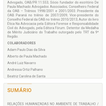
Advogado, OAB/PR 11.553; Sócio fundador do escritório De
Paula Machado Advogados Associados; Conselheiro Federal
da OAB – Triênios 1998/2001 e 2001/2003. Presidente da
OAB Paraná no triênio de 2007/2009; Vice-presidente do
Conselho Federal da OAB no triênio 2010/2013; Autor do livro
Ética Na Advocacia pela Editora Forense e Responsabilidade
Civil do Advogado, pela Editora Fórum. Detentor da Medalha
de Mérito Judiciário do Trabalho outorgado pelo TRT da 9ª
Região.
COLABORADORES
Adam Paulo Dias da Silva
Alberto de Paula Machado
André Luiz Navarro
Andressa Ortiz Palhano
Beatriz Carolina de Santa
Carolina Quinelato da Costa
SUMÁRIO
Clovis Viveiros Neto
Edilson Gonçalves de Castro
Eduardo Luiz Correia
RELAÇÕES HUMANIZADAS NO AMBIENTE DE TRABALHO /