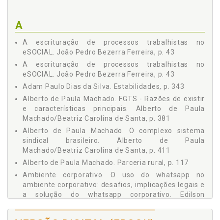
FLEXIBILIZAÇÃO DA JORNADA DE TRABALHO / Ulisses
Tasqueti, p. 183
A
TRABALHO EM FERIADOS / Lara Caxico, p. 201
NECESSIDADE DE DESCANSO: AS FÉRIAS NA RELAÇÃO DE
A escrituração de processos trabalhistas no
EMPREGO / Lara Caxico / Paulo de Tarso Bordon Araujo, p.
eSOCIAL. João Pedro Bezerra Ferreira, p. 43
207
A escrituração de processos trabalhistas no
AUSÊNCIAS AO TRABALHO - DOENÇAS E FALTAS
eSOCIAL. João Pedro Bezerra Ferreira, p. 43
JUSTIFICADAS / Marcelo Luan Lopes Jarreta, p. 219
Adam Paulo Dias da Silva. Estabilidades, p. 343
CONCEITO DE SALÁRIO E REMUNERAÇÃO / Renan Hurmann
Alberto de Paula Machado. FGTS - Razões de existir
Salvioni / Clovis Viveiros Neto, p. 241
e características principais. Alberto de Paula
CONTRATOS DO MENOR APRENDIZ E PCD / Lígia Weiss de
Machado/Beatriz Carolina de Santa, p. 381
Paula Machado, p. 281
Alberto de Paula Machado. O complexo sistema
BENEFÍCIOS PREVIDENCIÁRIOS / Andressa Ortiz Palhano, p.
301
sindical brasileiro. Alberto de Paula
Machado/Beatriz Carolina de Santa, p. 411
ESTABILIDADES / Adam Paulo Dias da Silva, p. 343
Alberto de Paula Machado. Parceria rural, p. 117
COMPLIANCE TRABALHISTA E LEI GERAL DE PROTEÇÃO DE
DADOS - IMPLICAÇÕES NO CONTRATO DE TRABALHO /
Ambiente corporativo. O uso do whatsapp no
Carolina Quinelato da Costa, p. 363
ambiente corporativo: desafios, implicações legais e
DO FGTS - RAZÕES DE EXISTIR E CARACTERÍSTICAS
a solução do whatsapp corporativo. Edilson
PRINCIPAIS / Alberto de Paula Machado / Beatriz Carolina de
Gonçalves de Castro, p. 407
Santa, p. 381
Ambiente de trabalho. Relações humanizadas no