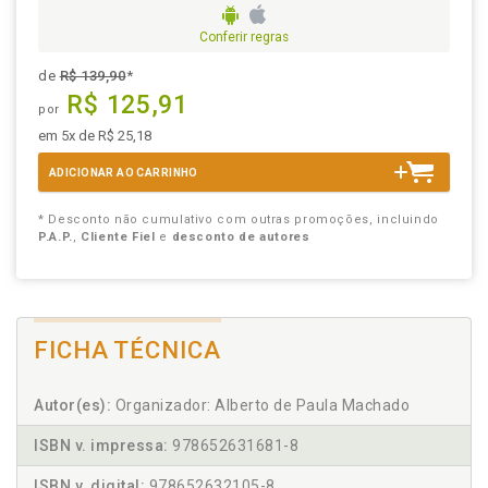
Conferir regras
de
R$ 139,90
*
R$ 125,91
por
em 5x de R$ 25,18
ADICIONAR AO CARRINHO
* Desconto não cumulativo com outras promoções, incluindo
P.A.P.
,
Cliente Fiel
e
desconto de autores
FICHA TÉCNICA
Autor(es):
Organizador: Alberto de Paula Machado
ISBN v. impressa:
978652631681-8
ISBN v. digital:
978652632105-8