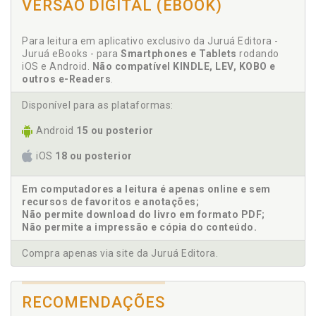
DOCUMENTOS DIGITAIS NA RESCISÃO DO CONTRATO DE
VERSÃO DIGITAL (EBOOK)
ambiente de trabalho. Maria Isabel Puntel, p. 13
TRABALHO / Edilson Gonçalves de Castro, p. 393
André Luiz Navarro. Segurança e saúde no trabalho,
OS TRABALHADORES BRASILEIROS NO EXTERIOR E OS
Para leitura em aplicativo exclusivo da Juruá Editora -
p. 131
TRABALHADORES ESTRANGEIROS NO BRASIL / Lara Caxico,
Juruá eBooks - para
Smartphones e Tablets
rodando
p. 397
Andressa Ortiz Palhano. Benefícios previdenciários,
iOS e Android.
Não compatível KINDLE, LEV, KOBO e
O USO DO WHATSAPP NO AMBIENTE CORPORATIVO:
p. 301
outros e-Readers
.
DESAFIOS, IMPLICAÇÕES LEGAIS E A SOLUÇÃO DO
Aprendiz. Contratos do menor, aprendiz e PCD. Lígia
WHATSAPP CORPORATIVO / Edilson Gonçalves de Castro, p.
Weiss de Paula Machado, p. 281
Disponível para as plataformas:
407
Ausências ao trabalho. Doenças e faltas
O COMPLEXO SISTEMA SINDICAL BRASILEIRO / Alberto de
Android
15 ou posterior
justificadas. Marcelo Luan Lopes Jarreta, p. 219
Paula Machado / Beatriz Carolina de Santa, p. 411
Avanços dos procedimentos digitais trabalhistas.
REFERÊNCIAS, p. 423
iOS
18 ou posterior
Edilson Gonçalves de Castro, p. 79
Em computadores a leitura é apenas online e sem
B
recursos de favoritos e anotações;
Não permite download do livro em formato PDF;
Beatriz Carolina de Santa. FGTS - Razões de existir e
Não permite a impressão e cópia do conteúdo.
características principais. Alberto de Paula
Compra apenas via site da Juruá Editora.
Machado/Beatriz Carolina de Santa, p. 381
Beatriz Carolina de Santa. O complexo sistema
sindical brasileiro. Alberto de Paula
RECOMENDAÇÕES
Machado/Beatriz Carolina de Santa, p. 411