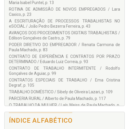
Maria Isabel Puntel, p. 13
Ema Cristina Degraf
ROTINA DE ADMISSÃO DE NOVOS EMPREGADOS / Lara
João Pedro Bezerra Ferreira
Caxico, p. 23
Laís Weiss de Paula Machado
A ESCRITURAÇÃO DE PROCESSOS TRABALHISTAS NO
eSOCIAL / João Pedro Bezerra Ferreira, p. 43
Lara Caxico
AVANÇOS DOS PROCEDIMENTOS DIGITAIS TRABALHISTAS /
Lígia Weiss de Paula Machado
Edilson Gonçalves de Castro, p. 79
Marcelo Luan Lopes Jarreta
PODER DIRETIVO DO EMPREGADOR / Renata Carmona de
Paula Machado, p. 83
Maria Isabel Puntel
CONTRATO DE EXPERIÊNCIA E CONTRATOS POR PRAZO
Osvaldo Alencar Silva
DETERMINADO / Eduardo Luiz Correia, p. 93
CONTRATO DE TRABALHO INTERMITENTE / Rodolfo
Paulo de Tarso Bordon Araujo
Gonçalves de Aguiar, p. 99
Renan Hurmann Salvioni
CONTRATOS ESPECIAIS DE TRABALHO / Ema Cristina
Renata Carmona de Paula Machado
Degraf, p. 105
TRABALHO DOMÉSTICO / Sibely de Oliveira Lazari, p. 109
Rodolfo Gonçalves de Aguiar
PARCERIA RURAL / Alberto de Paula Machado, p. 117
Sibely de Oliveira Lazari
O TRABALHO DA MULHER / Laís Weiss de Paula Machado, p.
Ulisses Tasqueti
121
SEGURANÇA E SAÚDE NO TRABALHO / André Luiz Navarro,
ÍNDICE ALFABÉTICO
p. 131
DURAÇÃO DO TRABALHO / Osvaldo Alencar Silva, p. 147