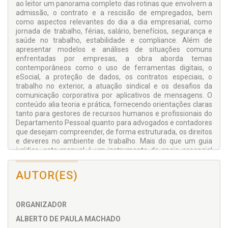
ao leitor um panorama completo das rotinas que envolvem a
admissão, o contrato e a rescisão de empregados, bem
como aspectos relevantes do dia a dia empresarial, como
jornada de trabalho, férias, salário, benefícios, segurança e
saúde no trabalho, estabilidade e compliance. Além de
apresentar modelos e análises de situações comuns
enfrentadas por empresas, a obra aborda temas
contemporâneos como o uso de ferramentas digitais, o
eSocial, a proteção de dados, os contratos especiais, o
trabalho no exterior, a atuação sindical e os desafios da
comunicação corporativa por aplicativos de mensagens. O
conteúdo alia teoria e prática, fornecendo orientações claras
tanto para gestores de recursos humanos e profissionais do
Departamento Pessoal quanto para advogados e contadores
que desejam compreender, de forma estruturada, os direitos
e deveres no ambiente de trabalho. Mais do que um guia
jurídico, este manual é um instrumento de apoio essencial
para empresas que buscam segurança, conformidade e
humanização nas relações trabalhistas, contribuindo para a
AUTOR(ES)
prevenção de conflitos e a valorização do capital humano.
ORGANIZADOR
ALBERTO DE PAULA MACHADO