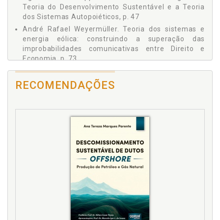
Teoria do Desenvolvimento Sustentável e a Teoria
dos Sistemas Autopoiéticos, p. 47
André Rafael Weyermüller. Teoria dos sistemas e
energia eólica: construindo a superação das
improbabilidades comunicativas entre Direito e
Economia, p. 73
Aquecimento global. Teoria dos sistemas e energia
eólica: construindo a superação das
RECOMENDAÇÕES
improbabilidades comunicativas entre Direito e
Economia. André Rafael Weyermüller, p. 73
As (im)possibilidades de concessão de patentes de
sementes transgênicas: risco e decisão jurídica nas
três matrizes jurídicas. Fernanda Busanello Ferreira,
p. 217
C
Cleide Calgaro e Agostinho Oli Koppe Pereira. A
Teoria do Desenvolvimento Sustentável e a Teoria
dos Sistemas Autopoiéticos, p. 47
Cognição. A coerência do sistema jurídico em