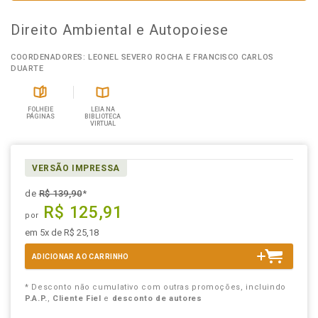
Direito Ambiental e Autopoiese
COORDENADORES: LEONEL SEVERO ROCHA E FRANCISCO CARLOS
DUARTE
FOLHEIE
LEIA NA
PÁGINAS
BIBLIOTECA
VIRTUAL
VERSÃO IMPRESSA
de
R$ 139,90
*
R$ 125,91
por
em 5x de R$ 25,18
ADICIONAR AO CARRINHO
* Desconto não cumulativo com outras promoções, incluindo
P.A.P.
,
Cliente Fiel
e
desconto de autores