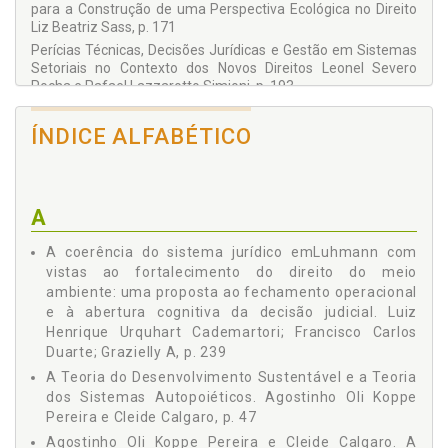
para a Construção de uma Perspectiva Ecológica no Direito
Liz Beatriz Sass, p. 171
Perícias Técnicas, Decisões Jurídicas e Gestão em Sistemas
Setoriais no Contexto dos Novos Direitos Leonel Severo
Rocha e Rafael Lazzarotto Simioni, p. 193
As (Im)Possibilidades de Concessão de Patentes de
Sementes Transgênicas: Risco e Decisão Jurídica nas Três
ÍNDICE ALFABÉTICO
Matrizes Jurídicas Fernanda Busanello Ferreira, p. 217
A Coerência do Sistema Jurídico em Luhmann com Vistas ao
Fortalecimento do Direito do Meio Ambiente: uma Proposta
ao Fechamento Operacional e à Abertura Cognitiva da
A
Decisão Judicial Francisco Carlos Duarte; Luiz Henrique
Urquhart Cademartori; Grazielly Alessandra Baggenstoss, p.
A coerência do sistema jurídico emLuhmann com
239
vistas ao fortalecimento do direito do meio
ambiente: uma proposta ao fechamento operacional
e à abertura cognitiva da decisão judicial. Luiz
Henrique Urquhart Cademartori; Francisco Carlos
Duarte; Grazielly A, p. 239
A Teoria do Desenvolvimento Sustentável e a Teoria
dos Sistemas Autopoiéticos. Agostinho Oli Koppe
Pereira e Cleide Calgaro, p. 47
Agostinho Oli Koppe Pereira e Cleide Calgaro. A