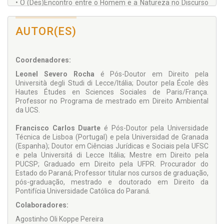
• O (Des)Encontro entre o Homem e a Natureza no Discurso
Jurídico Dogmático: a Necessidade de uma
AUTOR(ES)
Ecocidadania para a Construção de uma Perspectiva
Ecológica no Direito;
Coordenadores:
• Perícias Técnicas, Decisões Jurídicas e Gestão em Sistemas
Setoriais no Contexto dos Novos Direitos;
Leonel Severo Rocha
é Pós-Doutor em Direito pela
Università degli Studi di Lecce/Itália; Doutor pela École dès
• As (Im)Possibilidades de Concessão de Patentes de
Hautes Études en Sciences Sociales de Paris/França.
Sementes Transgênicas: Risco e Decisão Jurídica nas Três
Professor no Programa de mestrado em Direito Ambiental
Matrizes Jurídicas;
da UCS.
• A Coerência do Sistema Jurídico em Luhmann com vistas
Francisco Carlos Duarte
é Pós-Doutor pela Universidade
ao Fortalecimento do Direito do Meio Ambiente: uma
Técnica de Lisboa (Portugal) e pela Universidad de Granada
Proposta ao Fechamento Operacional e à Abertura Cognitiva
(Espanha); Doutor em Ciências Jurídicas e Sociais pela UFSC
da Decisão Judicial.
e pela Universitá di Lecce Itália; Mestre em Direito pela
PUCSP; Graduado em Direito pela UFPR. Procurador do
Estado do Paraná; Professor titular nos cursos de graduação,
pós-graduação, mestrado e doutorado em Direito da
Pontifícia Universidade Católica do Paraná.
Colaboradores:
Agostinho Oli Koppe Pereira