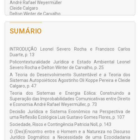
André Rafael Weyermüller
Cleide Calgaro
Delton Winter de Carvalho
Fernanda Busanello Ferreira
Grazielly Alessandra Baggenstoss
SUMÁRIO
Liz Beatriz Sass
Luis Gustavo Gomes Flores
Luiz Henrique Urquhart Cademartori
Patricia Noll
INTRODUÇÃO Leonel Severo Rocha e Francisco Carlos
Rafael Lazzarotto Simioni
Duarte, p. 13
Policontexturalidade Jurídica e Estado Ambiental Leonel
Severo Rocha e Delton Winter de Carvalho, p. 25
A Teoria do Desenvolvimento Sustentável e a Teoria dos
Sistemas Autopoiéticos Agostinho Oli Koppe Pereira e Cleide
Calgaro, p. 47
Teoria dos Sistemas e Energia Eólica: Construindo a
Superação das Improbabilidades Comunicativas entre Direito
e Economia André Rafael Weyermüller, p. 73
Decisão Jurídica e Sistema Econômico na Perspectiva de
uma Reflexão Ecológica Luis Gustavo Gomes Flores, p. 107
Sociedade, Risco e Contingência Patricia Noll, p. 143
O (Des)Encontro entre o Homem e a Natureza no Discurso
Jurídico Dogmático: a Necessidade de uma Ecocidadania