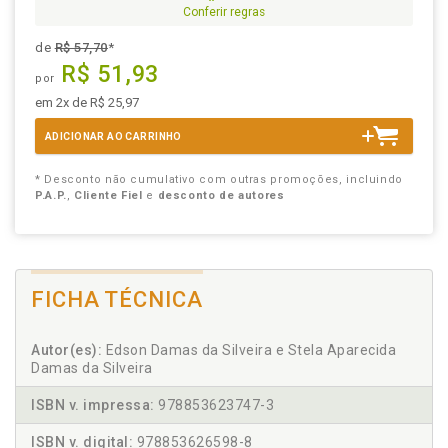
Conferir regras
de
R$ 57,70
*
R$ 51,93
por
em 2x de R$ 25,97
ADICIONAR AO CARRINHO
* Desconto não cumulativo com outras promoções, incluindo
P.A.P.
,
Cliente Fiel
e
desconto de autores
FICHA TÉCNICA
Autor(es):
Edson Damas da Silveira e Stela Aparecida
Damas da Silveira
ISBN v. impressa:
978853623747-3
ISBN v. digital:
978853626598-8