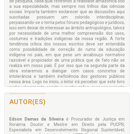
de pesquisa, cada qual refletindo a realidade amazônica sob
a sua especialidade, mas sempre nos trilhos das ciências
sociais. Importa também esclarecer que as discussões aqui
suscitadas possuem um colorido interdisciplinar,
perpassando-se o tema pelos fóruns pedagógicos e jurídicos,
isso sem deixar de interessar ao âmbito antropológico, talvez
por necessidade de uma melhor compreensão dos usos,
costumes e tradições indígenas da nossa região. A forte
tendência crítica dos nossos escritos deve ser entendida
como possibilidade de correção do rumo da educação
indígena no país, em que pese um arcabouço normativo
razoável e propiciador de uma prática que de fato não se
realiza em nosso país. É por isso que na segunda parte da
obra estaremos a dialogar com casos concretos de
intolerância e também ineficiência dos gestores públicos
nessa área. Logo no início, o leitor irá perceber que este livro
restou claramente escrito a quatro mãos, quer por respeito
ao estilo da escrita de cada um dos autores, quer pela lente
temática com que foram tratados os assuntos, alinhados
AUTOR(ES)
primeiramente no modo a interessar os fundamentos
pedagógicos para ao final – em razão da análise das
eficácias normativas – se lançar sobre eles as luzes da
Edson Damas da Silveira
é Procurador de Justiça em
hermenêutica jurídica construtiva. Imaginamos elaborar algo
Roraima. Doutor e Mestre em Direito pela PUCPR;
que fosse de fácil leitura, acessível à compreensão de todos
Especialista em Desenvolvimento Regional Sustentável;
e ainda esclarecedor de algumas situações que não