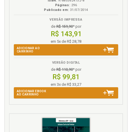
ISBN:
978853624732-8
p. 57
Páginas:
296
Publicado em:
31/07/2014
Indígena. Conteúdoescolar indígena, p. 59
Indígena. Educação indígena diferenciada e
VERSÃO IMPRESSA
específica como direito fundamental, p. 19
de
R$ 159,90
* por
Indígena. Educação indígenae educação escolar
R$ 143,91
indígena, p. 54
em 5x de R$ 28,78
Indígena. Escola indígena a partirda concepção de
ADICIONAR AO
educação compartilhada pelos povos, p. 38
CARRINHO
Indígena. Tarefa dos professores indígenas, p. 55
VERSÃO DIGITAL
Interculturalidade escolar, p. 58
de
R$ 110,90
* por
Intolerâncias oficiais recorrentes, p. 81
R$ 99,81
Introdução, p. 11
em 3x de R$ 33,27
ADICIONAR EBOOK
J
AO CARRINHO
Jovem indígena. Protagonismo das crianças e dos
jovens indígenas, p. 61
M