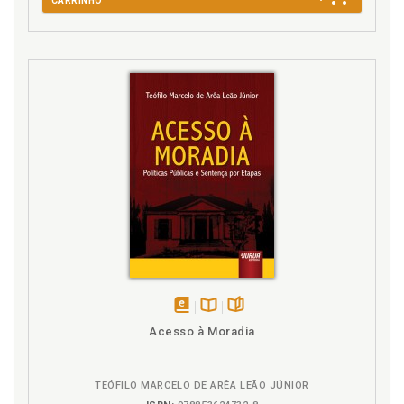
CARRINHO
Escola indígena. Reflexões críticas sobre o
referencial curricular nacional para as escolas
indígenas, p. 48
Escola indígena. Um olhar pedagógico sobre o
referencial curricular nacional para as escolas
indígenas, p. 43
Etnoeducacional. Territórios etnoeducacionais, p. 33
F
Flexibilidade organizacional da escola indígena, p. 61
H
Hermenêutica dos direitos indígenas, p. 77
Histórico normativo da educação indígenano Brasil,
disponível
Disponível
páginas
p. 28
Acesso à Moradia
em
na
eBook
B.V.
I
TEÓFILO MARCELO DE ARÊA LEÃO JÚNIOR
Indígena. Acesso e permanência do aluno indígena,