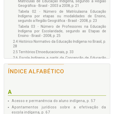
Matrículas de Educação Indígena, segundo a Região
Geográfica - Brasil - 2003 a 2008, p. 21
Tabela 02 - Número de Matrículasna Educação
Indígena por etapas ou modalidades de Ensino,
segundo a Região Geográfica - Brasil - 2008, p. 23
Tabela 03 - Número de Professores na Educação
Indígena por Escolaridade, segundo as Etapas de
Ensino - Brasil - 2008, p. 25
2.4 Histórico Normativo da Educação Indígena no Brasil, p.
28
2.5 Territórios Etnoeducacionais, p. 33
2.6 Escola Indígena a partir da Concepção de Educação
Compartilhada pelos Povos, p. 38
3 - PEDAGOGIA DIFERENCIADA E ESPECÍFICA, p. 43
ÍNDICE ALFABÉTICO
3.1 Um Olhar Pedagógico sobre o Referencial Curricular
Nacional para as Escolas Indígenas, p. 43
3.2 Reflexões Críticas sobre o Referencial Curricular
Nacional para as Escolas Indígenas, p. 48
A
3.2.1 Educação indígena e educação escolar indígena,
p. 54
Acesso e permanência do aluno indígena, p. 57
3.2.2 Tarefa dos professores indígenas, p. 55
Apontamentos jurídicos sobre a efetivação da
3.2.3 Acesso e permanência do aluno indígena, p. 57
escola indígena, p. 67