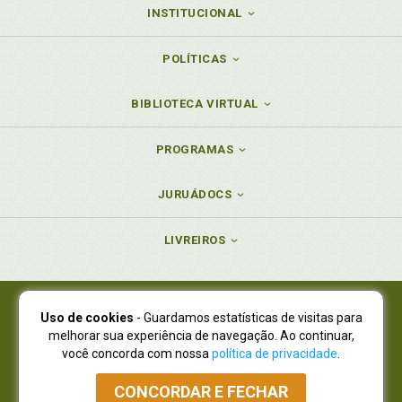
INSTITUCIONAL
POLÍTICAS
BIBLIOTECA VIRTUAL
PROGRAMAS
JURUÁDOCS
LIVREIROS
Uso de cookies
- Guardamos estatísticas de visitas para
Juruá Editora Ltda., CNPJ 77.535.508/0001-19
melhorar sua experiência de navegação. Ao continuar,
Juruá Informática Ltda., CNPJ 01.701.561/0001-80
você concorda com nossa
política de privacidade
.
NOVO ENDEREÇO:
R. Flávio Dallegrave, 7665, São Lourenço |
Curitiba - Paraná - CEP 82210-310
CONCORDAR E FECHAR
Atendimento: (41) 4009-3900
|
Vendas Atacado: (41) 4009-3939
|