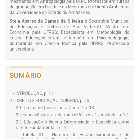
mestrando em Antropologia pela UFPE. Professor em cursos
encontramos precedente escrito em nenhuma outra obra,
de graduação em Direito e no Mestrado em Direito Ambiental
razão pela qual nos dispusemos a expor fatos que
da Universidade do Estado do Amazonas.
acreditamos inéditos principalmente na literatura jurídica,
cônscios de que os nossos esforços de abordagem servirão
Stela Aparecida Damas da Silveira
é Secretária Municipal
para inaugurar uma ampla pleura de discussões, sem
de Educação e Cultura de Boa Vista/RR. Mestre em
encerrar fileiras nas questões que envolvem o direito
Economia pela UFRGS; Especialista em Metodologia do
fundamental à educação indígena no Brasil.
Ensino, Educação Infantil e também em Psicopedagogia;
doutoranda em Ciência Política pela UFRGS. Professora
universitária.
SUMÁRIO
1 - INTRODUÇÃO, p. 11
2 - DIREITO E EDUCAÇÃO INDÍGENA, p. 13
2.1 Direito de Quem e para Quem?, p. 13
2.2 Educação para Todos sob o Pálio da Diversidade, p. 17
2.3 Educação Indígena Diferenciada e Específica como
Direito Fundamental, p. 19
Tabela 01 - Número de Estabelecimentos e de