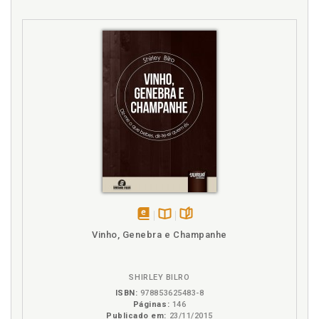
disponível
Disponível
páginas
Vinho, Genebra e Champanhe
em
na
eBook
B.V.
SHIRLEY BILRO
ISBN:
978853625483-8
Páginas:
146
Publicado em:
23/11/2015