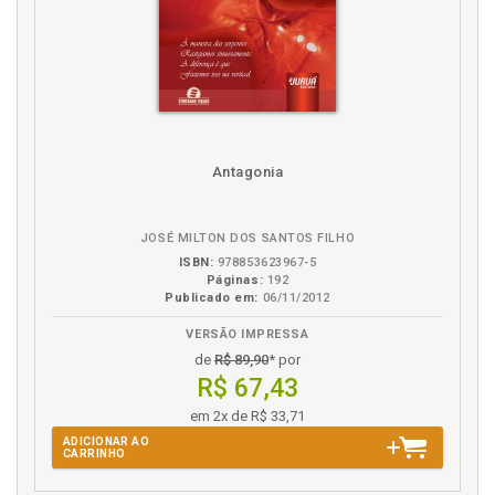
Antagonia
JOSÉ MILTON DOS SANTOS FILHO
ISBN:
978853623967-5
Páginas:
192
Publicado em:
06/11/2012
VERSÃO IMPRESSA
de
R$ 89,90
* por
R$ 67,43
em 2x de R$ 33,71
ADICIONAR AO
CARRINHO