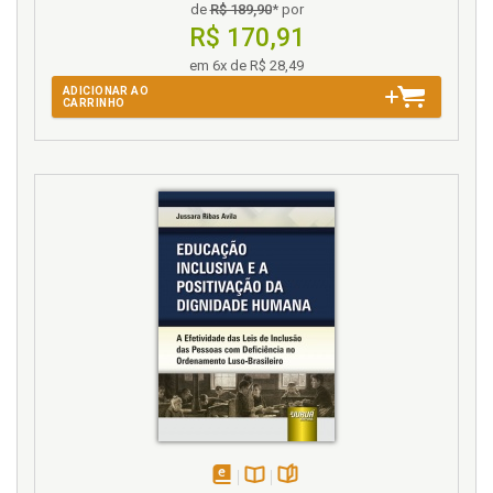
de
R$ 189,90
* por
Identificação do ser ., p. 27
R$ 170,91
Idoso. Conceituações do idoso ., p. 27
Idoso. Constituições Brasileiras e o idoso ., p. 121
em 6x de R$ 28,49
Idoso. Definição jurídica do idoso ., p. 52
ADICIONAR AO
CARRINHO
Idoso. Estatuto do Idoso e a hipertrofia da tutel a, p.
165
Idoso. Exclusão jurídica do idoso ., p. 59
Idoso. Função protetiva do processo civil ao idos o, p.
184
Idoso. Instrumentos internacionais de proteção ., p.
85
Idoso. Necessidade de proteção à pessoa do idoso,
p. 79
Idoso. Propostas de (re)construção da tutela para o
idoso, p. 191
Igualdade e propostas de emendas constitucionais,
p. 200
Inefetividade da tutela no Direito Civil brasilei ro, p.
141