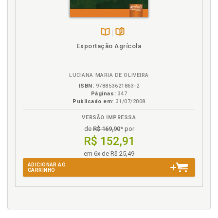
Tutela. Estatuto do Idoso e a hipertrofia da tute la, p.
165
Tutela. Inefetividade da tutela no Direito Civil
Disponível
páginas
brasileiro, p. 141
Exportação Agrícola
na
Tutela. Propostas de (re)construção da tutela par a
B.V.
o idoso, p. 191
LUCIANA MARIA DE OLIVEIRA
Tutela. Revisitação da tutela sob o prisma da mín
ima invasão, p. 191
ISBN:
978853621863-2
Páginas:
347
Publicado em:
31/07/2008
V
VERSÃO IMPRESSA
Visualização do ser ., p. 59
de
R$ 169,90
* por
R$ 152,91
em 6x de R$ 25,49
ADICIONAR AO
CARRINHO