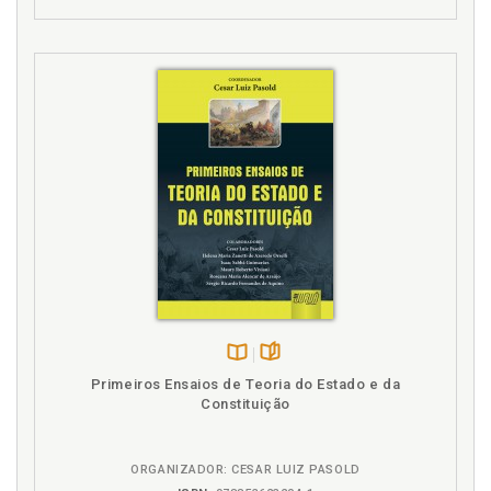
Presença do ter e da invisibilidade do ser ., p. 79
Processo civil. Função protetiva do processo civi l ao
idoso, p. 184
Proposta de ampliação da legitimidade ., p. 214
Proposta para uma tutela processual adequada ., p.
211
Propostas de (re)construção da tutela para o idos o,
p. 191
Propostas de alterações infraconstitucionais ., p.
203
Propostas e igualdade de emendas constitucionais,
p. 200
Proteção à pessoa do idoso. Necessidade ., p. 79
Proteção. Instrumentos internacionais de proteção,
p. 85
Disponível
páginas
Primeiros Ensaios de Teoria do Estado e da
na
Pseudo proteções., p. 141
Constituição
B.V.
R
ORGANIZADOR: CESAR LUIZ PASOLD
Referências, p. 223