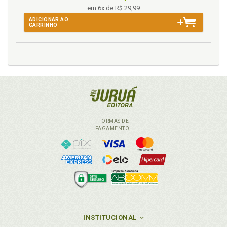
Introdução ., p. 31
em 6x de R$ 29,99
ADICIONAR AO
J
CARRINHO
Justiça. Alienação parental e o acesso à justiça, p.
166
Justiça. Alienação parental em famílias transnaci
onais e o acesso à justiça, p. 185
Justiça. Interdisciplinaridade no Direito, na bus ca da
efetivação da justiça, p. 161
L
FORMAS DE
PAGAMENTO
Lei 12.318/2010 e legislação correlata ., p. 116
Lei da palmada. Projeto de Lei 7.672/2010 ., p. 72
M
Matrimônio. Família matrimonial ., p. 43
Mecanismos de solução de conflitos ., p. 172
INSTITUCIONAL
Mediação como mecanismo extrajudicial de solução