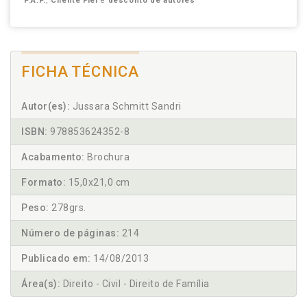
P.A.P.
,
Cliente Fiel
e
desconto de autores
FICHA TÉCNICA
Autor(es):
Jussara Schmitt Sandri
ISBN:
978853624352-8
Acabamento:
Brochura
Formato:
15,0x21,0 cm
Peso:
278grs.
Número de páginas:
214
Publicado em:
14/08/2013
Área(s):
Direito - Civil - Direito de Família