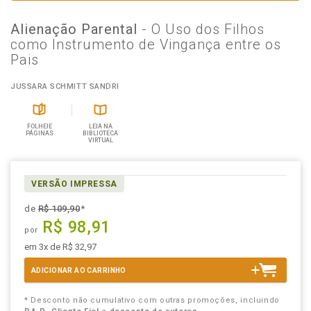
Alienação Parental
- O Uso dos Filhos
como Instrumento de Vingança entre os
Pais
JUSSARA SCHMITT SANDRI
FOLHEIE
LEIA NA
PÁGINAS
BIBLIOTECA
VIRTUAL
VERSÃO IMPRESSA
de
R$ 109,90
*
R$ 98,91
por
em 3x de R$ 32,97
ADICIONAR AO CARRINHO
* Desconto não cumulativo com outras promoções, incluindo