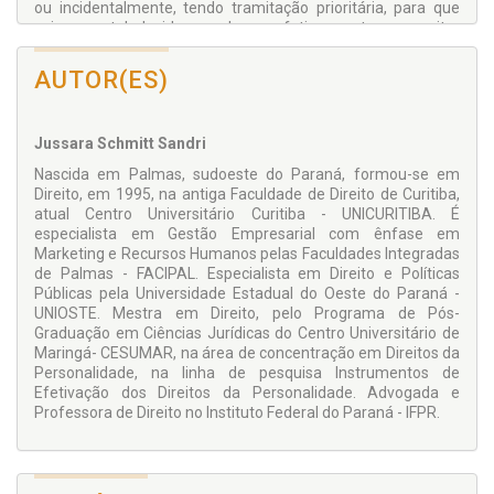
ou incidentalmente, tendo tramitação prioritária, para que
sejam restabelecidos os laços afetivos entre o genitor
alienado e o filho, possibilitando sua reaproximação e
promovendo o princípio da dignidade da pessoa humana.
AUTOR(ES)
Jussara Schmitt Sandri
Nascida em Palmas, sudoeste do Paraná, formou-se em
Direito, em 1995, na antiga Faculdade de Direito de Curitiba,
atual Centro Universitário Curitiba - UNICURITIBA. É
especialista em Gestão Empresarial com ênfase em
Marketing e Recursos Humanos pelas Faculdades Integradas
de Palmas - FACIPAL. Especialista em Direito e Políticas
Públicas pela Universidade Estadual do Oeste do Paraná -
UNIOSTE. Mestra em Direito, pelo Programa de Pós-
Graduação em Ciências Jurídicas do Centro Universitário de
Maringá- CESUMAR, na área de concentração em Direitos da
Personalidade, na linha de pesquisa Instrumentos de
Efetivação dos Direitos da Personalidade. Advogada e
Professora de Direito no Instituto Federal do Paraná - IFPR.