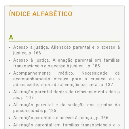
1.2.11 Da família poliafetiva, p. 58
1.3 Do Poder Familiar nas Relações Interparentais ., p. 59
ÍNDICE ALFABÉTICO
1.3.1 Do conteúdo e do exercício do poder familiar, p.
64
1.3.2 Da suspensão, da extinção e da perda do poder
familiar, p. 68
A
1.3.3 Do Projeto de Lei 7.672/2010 - Lei da palmada, p.
72
Acesso à justiça. Alienação parental e o acesso à
1.4 Dos Princípios de Direito de Família e da Doutrina da
justiça, p. 166
Proteção Integral à Criança e ao Adolescente ., p. 76
Acesso à justiça. Alienação parental em famílias
1.4.1 Dos princípios de Direito de Família, p. 76
transnacionais e o acesso à justiça ., p. 185
1.4.2 Da doutrina da proteção integral à criança e ao
adolescente, p. 83
Acompanhamento médico. Necessidade de
acompanhamento médico para a criança ou o
2 DO EXERCÍCIO DA ALIENAÇÃO PARENTAL, p. 89
adolescente, vítima de alienação par ental, p. 137
2.1 Da Origem, da Definição e das Características da
Alienação Parental, p. 89
Alienação parental dentro do relacionamento dos p
ais, p. 107
2.1.1 Das origens da alienação parental, p. 90
2.1.2 Das definições de alienação parental: síndrome
Alienação parental e da violação dos direitos da
ou alienação? ., p. 94
personalidade, p. 125
2.1.3 Das características da alienação parental, p. 100
Alienação parental e o acesso à justiça ., p. 166
2.2 Dos Atos Considerados como Alienantes, p. 103
Alienação parental em famílias transnacionais e o