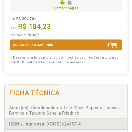
Conferir regras
de
R$ 204,70
*
R$ 184,23
por
em 6x de R$ 30,71
ADICIONAR AO CARRINHO
* Desconto não cumulativo com outras promoções, incluindo
P.A.P.
,
Cliente Fiel
e
desconto de autores
FICHA TÉCNICA
Autor(es):
Coordenadores: Luiz Olavo Baptista, Larissa
Ramina e Tatyana Scheila Friedrich
ISBN v. impressa:
978853624657-4