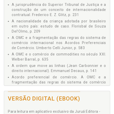
Frederico E. Z. Glitz
Heymann, p. 313
A jurisprudência do Superior Tribunal de Justiça e a
Gian Paolo Romano
construção de um conceito de internacionalidade
El Derecho no Estatal en la Contratación Latinoamericana
Heloísa Gomes Medeiros
Actual - José Antonio Moreno Rodríguez, p. 375
contratual. Frederico E. Z. Glitz, p. 231
Horatia Muir Watt
O Mundo no Século XXI - José Carlos de Magalhães, p. 391
Jeremy Heymann
A nacionalidade da criança adotada por brasileiro
Jorge Fontoura
O Tribunal de Justiça e a Aplicação do Direito da União
em outro país: estudo de caso. Florisbal de Souza
José Antonio Moreno Rodríguez
Europeia - Karine de Souza Silva, p. 407
Del’Olmo, p. 209
José Carlos de Magalhães
União Europeia e Mercosul: Reflexões em Tempos de Crise -
A OMC e a fragmentação das regras do sistema de
Karine de Souza Silva
Larissa Ramina, p. 435
comércio internacional nos Acordos Preferenciais
Larissa Ramina
O Princípio da Territorialidade na Propriedade Intelectual e
de Comércio. Umberto Celli Junior, p. 583
Letícia de Campos Velho Martel
sua Aplicação nas Relações Internacionais: o Caso das Medid
Luciano Vaz Ferreira
A OMC e o comércio de commodities no século XXI.
as de Fronteira em Trânsito - Heloísa Gomes Medeiros /
Marcos Wachowicz
Welber Barral, p. 635
Marcos Wachowicz, p. 453
Nadia de Araujo
A ordem que move as linhas (Jean Carbonnier e o
Patrícia Grazziotin Noschang
Gestação de Substituição: Regramento no Direito Brasileiro e
direito internacional). Emmanuel Decaux, p. 141
Pietro Franzina
seus Aspectos de Direito Internacional Privado - Nadia de
Roberto Ruiz Díaz Labrano
Araujo / Daniela Trejos Vargas / Letícia de Campos Velho
Acordo preferencial de comércio. A OMC e a
Tatyana Scheila Friedrich
Martel, p. 481
fragmentação das regras do sistema de comércio
Umberto Celli Junior
Conferência da Haia de Direito Internacional Privado:
internacional nos Acordos Preferenciais de
Vera Thorstensen
Algumas Tendências Recentes - Pietro Franzina, p. 511
Comércio. Umberto Celli Junior, p. 583
Welber Barral
Las Nuevas Orientaciones de la Contratación Internacional -
VERSÃO DIGITAL (EBOOK)
Adoção. A nacionalidade da criança adotada por
Roberto Ruiz Díaz Labrano, p. 531
brasileiro em outro país: estudo de caso. Florisbal de
O Sistema de Solução de Controvérsias do Mercosul a Partir
Souza Del’Olmo, p. 209
Para leitura em aplicativo exclusivo da Juruá Editora -
de seus Laudos Arbitrais - Tatyana Scheila Friedrich, p. 555