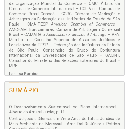
da Organização Mundial do Comércio – OMC. Árbitro da
Câmara de Comércio Internacional – CCI-Paris, Câmara de
Comercio Brasil Canadá – CCBC, Câmara de Mediação e
Arbitragem da Federação das Indústrias do Estado de São
Paulo – CMA-FIESP,
American Chamber of Commerce
–
AMCHAM, Eurocamaras, Câmara de Arbitragem Comercial
Brasil – CAMARB e
Association Française d Arbitrage
– AFA.
Membro do Conselho Superior de Assuntos Jurídicos e
Legislativos da FIESP – Federação das Indústrias do Estado
de São Paulo. Conselheiro do Grupo de Conjuntura
Internacional da Universidade de São Paulo – GACINT.
Consultor do Ministério das Relações Exteriores do Brasil –
MRE.
Larissa Ramina
Doutora em Direito Internacional pela Universidade de São
Paulo – USP. LL. M. em Direito Internacional pela
London
SUMÁRIO
Guildhall University
, revalidado na Universidade Federal de
Santa Catarina – UFSC e na Universidade de São Paulo –
USP. DSU em Direito Internacional Público pela
Université
Panthéon-Assas Paris II
. Especialista em Sociologia e bacharel
O Desenvolvimento Sustentável no Plano Internacional -
em Direito pela Universidade Federal do Paraná – UFPR.
Alberto do Amaral Júnior, p. 11
Realizou estudos na
Académie de Droit International de La
Contradições e Dilemas em Vinte Anos de Tutela Jurídica do
Haye
, no
Institut International des Droits de l Homme
de
Meio Ambiente no Mercosul - Arno Dal Ri Júnior / Patrícia
Estrasburgo e no Instituto Rio Branco em parceria com o