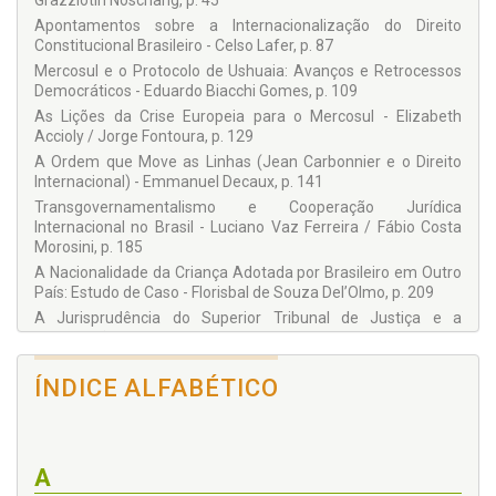
Grazziotin Noschang, p. 45
Comitê Internacional da Cruz Vermelha. É professora de
Apontamentos sobre a Internacionalização do Direito
Direito Internacional Público na Universidade Federal do
Constitucional Brasileiro - Celso Lafer, p. 87
Paraná – UFPR.
Mercosul e o Protocolo de Ushuaia: Avanços e Retrocessos
Tatyana Scheila Friedrich
Democráticos - Eduardo Biacchi Gomes, p. 109
Doutora em Direito pela Universidade Federal do Paraná –
As Lições da Crise Europeia para o Mercosul - Elizabeth
UFPR. Professora de Direito Internacional Privado da
Accioly / Jorge Fontoura, p. 129
Universidade Federal do Paraná – UFPR; coordenadora
acadêmica do grupo de pesquisa NUPESUL/UFPR – Núcleo
A Ordem que Move as Linhas (Jean Carbonnier e o Direito
de Pesquisa em Direito Público do Mercosul – Universidade
Internacional) - Emmanuel Decaux, p. 141
Federal do Paraná. É autora de diversos livros e artigos sobre
Transgovernamentalismo e Cooperação Jurídica
Direito Internacional.
Internacional no Brasil - Luciano Vaz Ferreira / Fábio Costa
Morosini, p. 185
COLABORADORES
Alberto do Amaral Júnior
A Nacionalidade da Criança Adotada por Brasileiro em Outro
Arno Dal Ri Júnior
País: Estudo de Caso - Florisbal de Souza Del’Olmo, p. 209
Carolina Muller
A Jurisprudência do Superior Tribunal de Justiça e a
Celso Lafer
Construção de um Conceito de Internacionalidade Contratual
Daniel Ramos
- Frederico E. Z. Glitz, p. 231
Daniela Trejos Vargas
O Direito Internacional Privado à Prova da Teoria Kantiana de
ÍNDICE ALFABÉTICO
Didier Boden
Justiça - Gian Paolo Romano, p. 247
Eduardo Biacchi Gomes
Elizabeth Accioly
Federalismo Europeu e o "Novo Unilateralismo" - Horatia Muir
Emmanuel Decaux
Watt, p. 293
Fábio Costa Morosini
A
As relações entre Direito Internacional Privado e Direito da
Florisbal de Souza Del’Olmo
União: A Emergência de Conflito Diagonal - Jeremy