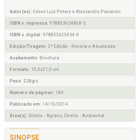
Autor(es):
Edson Luiz Peters e Alessandro Panasolo
ISBN v. impressa:
978853624858-5
ISBN v. digital:
978853625434-0
Edição/Tiragem:
2ª Edição - Revista e Atualizada
Acabamento:
Brochura
Formato:
15,0x21,0 cm
Peso:
228grs.
Número de páginas:
184
Publicado em:
14/10/2014
Área(s):
Direito - Agrário; Direito - Ambiental
SINOPSE