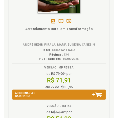
L
Lei de Registros Públicos, p. 25
disponível
Disponível
páginas
Lei de Terras. Fase Imperial, p. 17
Arrendamento Rural em Transformação
em
na
Lei Federal 12.651/2012 e Decreto Federal
eBook
B.V.
7.830/2012. Decreto Federal 8.235/14 e Instrução
Normativa 02/14 MMA. Anexo II, p. 111
ANDRÉ BEDIN PIRAJÁ, MARIA EUGÊNIA CANESIN
Lista de siglas, p. 11
ISBN:
978652632269-7
Páginas:
134
Publicado em:
16/06/2026
N
VERSÃO IMPRESSA
Novo Código Civil, p. 27
de
R$ 79,90
* por
R$ 71,91
P
em 2x de R$ 35,96
ADICIONAR AO
Posse e propriedade rural no Brasil, p. 28
CARRINHO
PRA. Programa de Regularização Ambiental - PRA,
p. 63
VERSÃO DIGITAL
de
R$ 57,70
* por
Primeiro Código Civil, p. 21