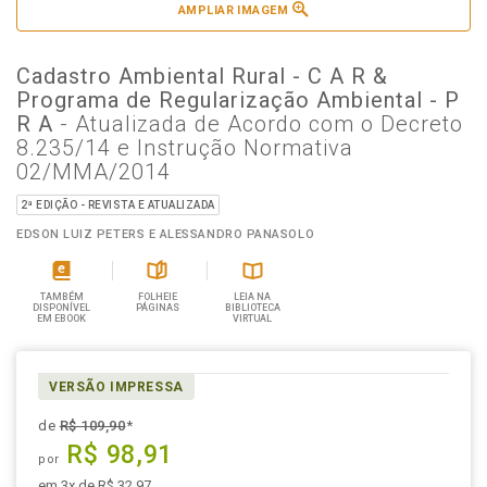
AMPLIAR IMAGEM
Cadastro Ambiental Rural - C A R &
Programa de Regularização Ambiental - P
R A
- Atualizada de Acordo com o Decreto
8.235/14 e Instrução Normativa
02/MMA/2014
2ª EDIÇÃO - REVISTA E ATUALIZADA
EDSON LUIZ PETERS E ALESSANDRO PANASOLO
TAMBÉM
FOLHEIE
LEIA NA
DISPONÍVEL
PÁGINAS
BIBLIOTECA
EM EBOOK
VIRTUAL
VERSÃO IMPRESSA
de
R$ 109,90
*
R$ 98,91
por
em 3x de R$ 32,97