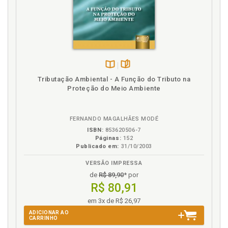
Registro Torrens, p. 26
S
SICAR: Conceito, Criação e Regulamentação, p. 60
Sigla. Lista de siglas, p. 11
Disponível
páginas
Síntese histórica dos registros de terras no Brasil, p.
Tributação Ambiental - A Função do Tributo na
na
17
Proteção do Meio Ambiente
B.V.
Sistemas de Registro e Cadastros de Imóveis Rurais,
p. 21
FERNANDO MAGALHÃES MODÉ
Socioambiental. Função socioambiental da
ISBN:
853620506-7
propriedade rural, p. 31
Páginas:
152
Publicado em:
31/10/2003
T
VERSÃO IMPRESSA
de
R$ 89,90
* por
Termo de Compromisso de Regularização
R$ 80,91
Ambiental, p. 68
Termo de Compromisso de Regularização
em 3x de R$ 26,97
Ambiental. APP em Áreas Rurais Consolidadas, p. 92
ADICIONAR AO
CARRINHO
Termo de Compromisso de Regularização