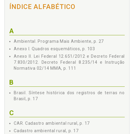
ÍNDICE ALFABÉTICO
7 Objeto: Imóvel Rural, p. 36
8 Classificação do Imóvel Rural por Tamanho, p. 38
9 Abrangência, p. 38
10 Requisitos para Inscrição, p. 40
A
11 Exigência de Georreferenciamento, p. 43
12 Regime Simplificado para Inscrição, p. 45
Ambiental. Programa Mais Ambiente, p. 27
13 Comprovação da Posse ou Propriedade para Inscrição,
Anexo I. Quadros esquemáticos, p. 103
p. 47
Anexo II. Lei Federal 12.651/2012 e Decreto Federal
14 Competência para Inscrição, p. 48
7.830/2012. Decreto Federal 8.235/14 e Instrução
15 Dispensa da Averbação da Reserva Legal no Registro
Normativa 02/14 MMA, p. 111
de Imóveis, p. 51
16 Inscrição de Imóvel com Reserva Legal já Averbada, p.
B
54
17 Desmembramento de Imóvel no CAR e Perpetuidade
Brasil. Síntese histórica dos registros de terras no
da Reserva Legal, p. 55
Brasil, p. 17
18 Prazo para Inscrição, p. 56
19 Efeitos da Falta de Inscrição, p. 58
C
20 SICAR: Conceito, Criação e Regulamentação, p. 60
CAR. Cadastro ambiental rural, p. 17
21 Conclusões, p. 61
Cadastro ambiental rural, p. 17
II - PROGRAMA DE REGULARIZAÇÃO AMBIENTAL - PRA, p. 63