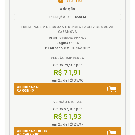
disponível
Disponível
páginas
Adoção
S
em
na
1ª EDIÇÃO - 4ª TIRAGEM
eBook
B.V.
Sentimentos que permeiam a adoção, p. 81
HÁLIA PAULIV DE SOUZA E RENATA PAULIV DE SOUZA
Sentimentos. Rol de alguns sentimentos mais
CASANOVA
comuns no processo adotivo, p. 83
ISBN:
978853623112-9
Ser pai e mãe, p. 29
Páginas:
134
Publicado em:
09/04/2012
Sobrenome. Adotivo não é sobrenome, p. 54
Solução: papel dos pais, p. 89
VERSÃO IMPRESSA
de
R$ 79,90
* por
V
R$ 71,91
em 2x de R$ 35,96
Vida familiar. Início da vida familiar, p. 57
ADICIONAR AO
CARRINHO
VERSÃO DIGITAL
de
R$ 57,70
* por
R$ 51,93
em 2x de R$ 25,97
ADICIONAR EBOOK
AO CARRINHO