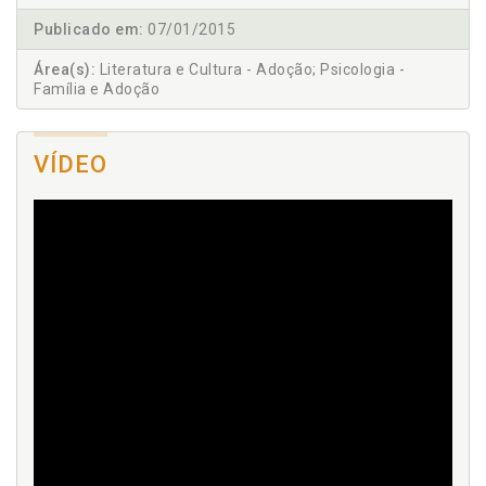
Publicado em:
07/01/2015
Área(s):
Literatura e Cultura - Adoção; Psicologia -
Família e Adoção
VÍDEO