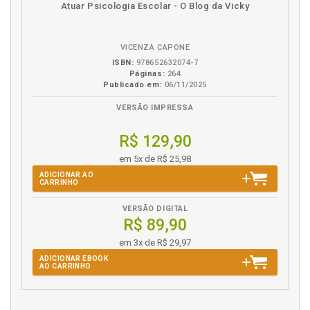
Atuar Psicologia Escolar - O Blog da Vicky
em
na
E
eBook
B.V.
Esqueça que seu filho foi adotado, p. 43
VICENZA CAPONE
ISBN:
978652632074-7
F
Páginas:
264
Publicado em:
06/11/2025
Família, p. 33
VERSÃO IMPRESSA
Família. Dia a dia na nova família, p. 75
Família. Dinâmica familiar, p. 39
R$ 129,90
Família. Início da vida familiar, p. 57
em 5x de R$ 25,98
Família. Primeiros tempos na família, p. 91
ADICIONAR AO
CARRINHO
Filho crescido. Adoção de um filho crescido, p. 69
Filho. Adaptação: o filho real e as descobertas
VERSÃO DIGITAL
diárias, p. 57
R$ 89,90
Filho. Criança que será filho, p. 47
em 3x de R$ 29,97
Filho. Esqueça que seu filho foi adotado, p. 43
ADICIONAR EBOOK
AO CARRINHO
Filho. Perfil da criança que será filho, p. 47
I