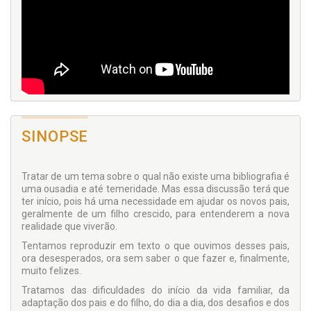
SINOPSE
Tratar de um tema sobre o qual não existe uma bibliografia é
uma ousadia e até temeridade. Mas essa discussão terá que
ter início, pois há uma necessidade em ajudar os novos pais,
geralmente de um filho crescido, para entenderem a nova
realidade que viverão.
Tentamos reproduzir em texto o que ouvimos desses pais,
ora desesperados, ora sem saber o que fazer e, finalmente,
muito felizes.
Tratamos das dificuldades do início da vida familiar, da
adaptação dos pais e do filho, do dia a dia, dos desafios e dos