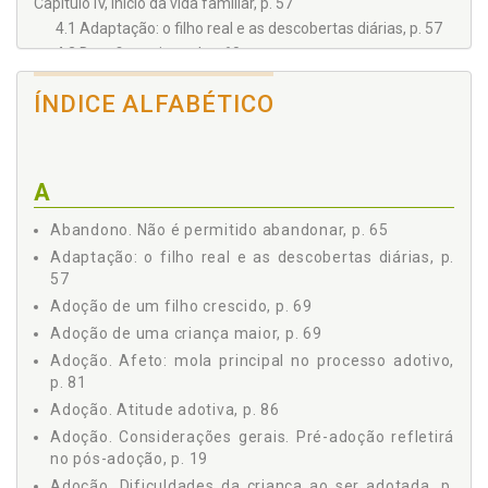
Capítulo IV, Início da vida familiar, p. 57
4.1 Adaptação: o filho real e as descobertas diárias, p. 57
4.2 Desafios existem!, p. 60
4.3 Dificuldades? Sim, muitas, p. 62
ÍNDICE ALFABÉTICO
4.4 Não é permitido abandonar, p. 65
Capítulo V, A adoção de um filho crescido, p. 69
5.1 A adoção de uma criança maior, p. 69
5.2 Tão grande! Não tinha um menorzinho?, p. 72
A
5.3 Diaadia na nova família, p. 75
5.4 Desafio diário - lidar com conflitos, p. 76
Abandono. Não é permitido abandonar, p. 65
Capítulo VI, Sentimentos que permeiam a adoção, p. 81
Adaptação: o filho real e as descobertas diárias, p.
57
6.1 Afeto: mola principal no processo adotivo, p. 81
6.2 Rol de alguns sentimentos mais comuns no processo
Adoção de um filho crescido, p. 69
adotivo, p. 83
Adoção de uma criança maior, p. 69
6.3 Atitude adotiva, p. 86
Adoção. Afeto: mola principal no processo adotivo,
Capítulo VII, Como superar as dificuldades?, p. 89
p. 81
7.1 Solução: papel dos pais, p. 89
Adoção. Atitude adotiva, p. 86
7.2 Primeiros tempos na família, p. 91
Adoção. Considerações gerais. Pré-adoção refletirá
7.3 Palpites para solucionar os conflitos, p. 93
no pós-adoção, p. 19
7.4 Reflexões para os pais, p. 96
Adoção. Dificuldades da criança ao ser adotada, p.