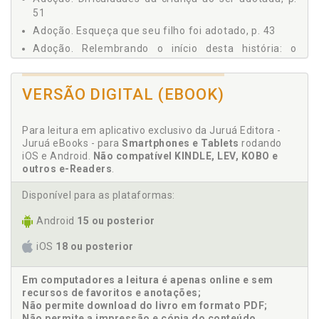
Referências, p. 99
51
Adoção. Esqueça que seu filho foi adotado, p. 43
Adoção. Relembrando o início desta história: o
pretendente, p. 19
Adoção. Sentimentos que permeiam a adoção, p. 81
VERSÃO DIGITAL (EBOOK)
Adoção. Tão grande! Não tinha um menorzinho?, p.
72
Para leitura em aplicativo exclusivo da Juruá Editora -
Adotar: decisão consciente, p. 25
Juruá eBooks - para
Smartphones e Tablets
rodando
Adotivo não é sobrenome, p. 54
iOS e Android.
Não compatível KINDLE, LEV, KOBO e
Adulto. Papel dos adultos, p. 29
outros e-Readers
.
Afeto: mola principal no processo adotivo, p. 81
Disponível para as plataformas:
Atitude adotiva, p. 86
Android
15 ou posterior
C
iOS
18 ou posterior
Conflito. Palpites para solucionar os conflitos, p. 93
Considerações gerais. Pré-adoção refletirá no pós-
Em computadores a leitura é apenas online e sem
adoção, p. 19
recursos de favoritos e anotações;
Não permite download do livro em formato PDF;
Criança maior. Adoção de uma criança maior, p. 69
Não permite a impressão e cópia do conteúdo.