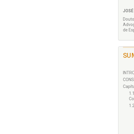
JOSÉ
Douto
Advog
de Es
SU
INTRO
CONS
Capít
1.
Co
1.