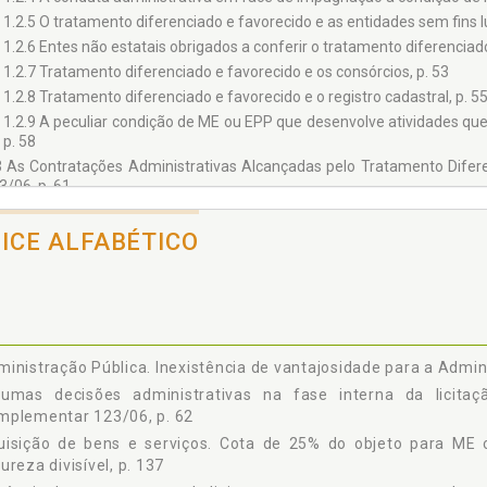
1.2.5 O tratamento diferenciado e favorecido e as entidades sem fins lu
1.2.6 Entes não estatais obrigados a conferir o tratamento diferenciado
1.2.7 Tratamento diferenciado e favorecido e os consórcios, p. 53
1.2.8 Tratamento diferenciado e favorecido e o registro cadastral, p. 5
1.2.9 A peculiar condição de ME ou EPP que desenvolve atividades qu
p. 58
3 As Contratações Administrativas Alcançadas pelo Tratamento Difer
3/06, p. 61
4 Algumas Decisões Administrativas na Fase Interna da Licitação Re
3/06, p. 62
DICE ALFABÉTICO
1.4.1 Sobre a escolha da modalidade de licitação, p. 63
1.4.2 Sobre a qualificação econômico-financeira - exigibilidade de bala
1.4.3 Sobre a qualificação técnica, p. 66
1.4.4 Sobre a inclusão das normas de tratamento diferenciado e favorec
ulo II - O TRATAMENTO DIFERENCIADO E FAVORECIDO EM RELAÇÃO À R
inistração Pública. Inexistência de vantajosidade para a Admini
1 Sobre a Regularidade Fiscal, p. 71
gumas decisões administrativas na fase interna da licita
2 A Comprovação da Regularidade Fiscal, p. 75
mplementar 123/06, p. 62
3 O Termo Inicial do Cômputo do Prazo de Cinco dias para a Prova de Reg
uisição de bens e serviços. Cota de 25% do objeto para ME 
4 As Consequências Jurídicas da Inexistência de Prova da Regularidade F
ureza divisível, p. 137
5 As Decisões Administrativas em Relação à Prova da Regularidade Fisca