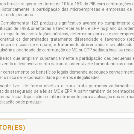
ado brasileiro gasta em torno de 10% a 15% do PIB com contratações d
 Historicamente, a participação das microempresas e empresas de
e muito pequena.
 Complementar 123 produziu significativo avanço no cumprimento d
ituição de 1988, orientadas a favorecer as ME e EPP no plano da orde
iz respeito às contratações públicas, determinou para as microempre
onstitui os denominados tratamento diferenciado e favorecido (pro
rência em caso de empate) e tratamento diferenciado e simplificado (
lsória e prioridade de contratação de ME ou EPP sediada local ou regi
ireitos que ampliam substancialmente a participação das pequenas 
vendo o desenvolvimento nacional sustentável e fomentando as econom
ar corretamente os benefícios legais demanda adequado conhecimento da
r o risco da responsabilidade por erros e ilegalidades.
sente livro, de forma objetiva e clara, trata pormenorizadamente
ecido assegurado pela lei às ME e EPP. A partir também de orientaçõe
r tenha à sua disposição um útil instrumento para a aplicação das norma
plicação pode produzir.
TOR(ES)