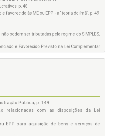
crativos, p. 48
 e favorecido às ME ou EPP - a "teoria do ímã", p. 49
5
e não podem ser tributadas pelo regime do SIMPLES,
enciado e Favorecido Previsto na Lei Complementar
lacionadas com as Disposições da Lei Complementar
nço patrimonial das ME e EPP, p. 64
ido no edital, p. 67
EGULARIDADE FISCAL, p. 71
stração Pública, p. 149
ção relacionadas com as disposições da Lei
ularidade Fiscal, p. 77
ou EPP para aquisição de bens e serviços de
iscal no Prazo Legal, p. 82
l, p. 88