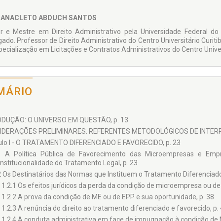
 ANACLETO ABDUCH SANTOS
r e Mestre em Direito Administrativo pela Universidade Federal d
ado. Professor de Direito Administrativo do Centro Universitário Curit
pecialização em Licitações e Contratos Administrativos do Centro Unive
MÁRIO
DUÇÃO: O UNIVERSO EM QUESTÃO, p. 13
IDERAÇÕES PRELIMINARES: REFERENTES METODOLÓGICOS DE INTERP
ulo I - O TRATAMENTO DIFERENCIADO E FAVORECIDO, p. 23
1 A Política Pública de Favorecimento das Microempresas e Em
nstitucionalidade do Tratamento Legal, p. 23
2 Os Destinatários das Normas que Instituem o Tratamento Diferenciado 
1.2.1 Os efeitos jurídicos da perda da condição de microempresa ou d
1.2.2 A prova da condição de ME ou de EPP e sua oportunidade, p. 38
1.2.3 A renúncia do direito ao tratamento diferenciado e favorecido, p.
1.2.4 A conduta administrativa em face de impugnação à condição de ME