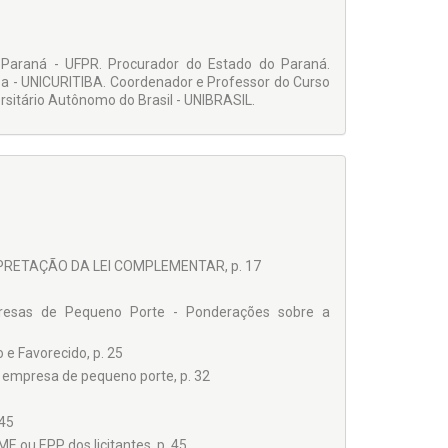
o Paraná - UFPR. Procurador do Estado do Paraná.
iba - UNICURITIBA. Coordenador e Professor do Curso
rsitário Autônomo do Brasil - UNIBRASIL.
RETAÇÃO DA LEI COMPLEMENTAR, p. 17
presas de Pequeno Porte - Ponderações sobre a
e Favorecido, p. 25
e empresa de pequeno porte, p. 32
 45
 ou EPP dos licitantes, p. 45