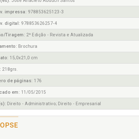
(es):
José Anacleto Abduch Santos
v. impressa:
978853625123-3
v. digital:
978853626257-4
ão/Tiragem:
2ª Edição - Revista e Atualizada
amento:
Brochura
ato:
15,0x21,0 cm
:
218grs.
ro de páginas:
176
icado em:
11/05/2015
s):
Direito - Administrativo; Direito - Empresarial
NOPSE