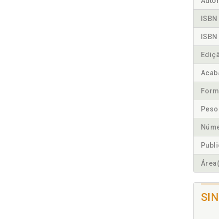
Autor
ISBN 
ISBN 
Ediç
Acab
Form
Peso
Núme
Publ
Área(
SI