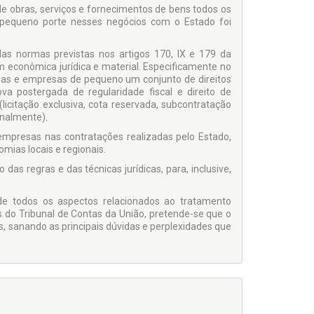
e obras, serviços e fornecimentos de bens todos os
 pequeno porte nesses negócios com o Estado foi
as normas previstas nos artigos 170, IX e 179 da
m econômica jurídica e material. Especificamente no
sas e empresas de pequeno um conjunto de direitos
va postergada de regularidade fiscal e direito de
licitação exclusiva, cota reservada, subcontratação
onalmente).
empresas nas contratações realizadas pelo Estado,
ias locais e regionais.
s regras e das técnicas jurídicas, para, inclusive,
 de todos os aspectos relacionados ao tratamento
s do Tribunal de Contas da União, pretende-se que o
s, sanando as principais dúvidas e perplexidades que