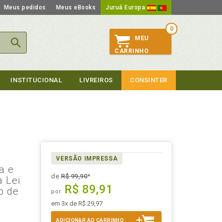
Meus pedidos
Meus eBooks
Juruá Europa
0
MEU
CARRINHO
INSTITUCIONAL
LIVREIROS
CONSINTER
VERSÃO IMPRESSA
ta e
de
R$ 99,90
*
 Lei
R$ 89,91
o de
por
em 3x de R$ 29,97
ADICIONAR AO CARRINHO