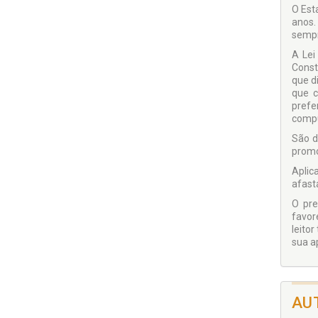
O Est
anos.
sempr
A Lei
Const
que d
que c
prefe
compu
São d
promo
Aplic
afasta
O pre
favor
leito
sua a
AU