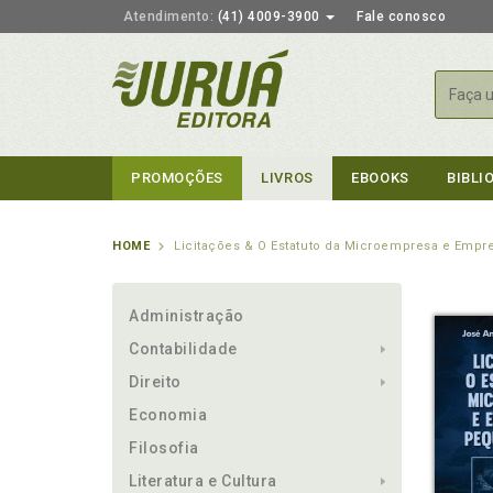
Atendimento:
(41) 4009-3900
Fale conosco
Busca
PROMOÇÕES
LIVROS
EBOOKS
BIBLI
HOME
Licitações & O Estatuto da Microempresa e Emp
Administração
Contabilidade
Direito
Economia
Filosofia
Literatura e Cultura