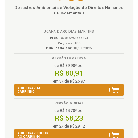
internacionais, a proteção das indicações
disponível
Disponível
páginas
geográficas e a sua contribuição para a tutela dos
Desastres Ambientais e Violação de Direitos Humanos
em
na
e Fundamentais
direitos coletivos: o caso das associações das
eBook
B.V.
produtoras de azeite do Reino do Marrocos. Jorge
Luís Mialhe, p. 51
JOANA D’ARC DIAS MARTINS
ISBN:
978652631113-4
J
Páginas:
188
Publicado em:
10/01/2025
José Luiz Gavião de Almeida. Direitos humanos e
crise econômica. Everaldo Tadeu Quilici Gonzalez /
VERSÃO IMPRESSA
José Luiz Gavião de Almeida, p. 39
de
R$ 89,90
* por
Jorge Luís Mialhe. Os acordos comerciais
R$ 80,91
internacionais, a proteção das indicações
em 3x de R$ 26,97
geográficas e a sua contribuição para a tutela dos
ADICIONAR AO
direitos coletivos: o caso das associações das
CARRINHO
produtoras de azeite do Reino do Marrocos, p. 51
VERSÃO DIGITAL
L
de
R$ 64,70
* por
R$ 58,23
Luiz Fernando Vallim de Castro. Função social da
em 2x de R$ 29,12
propriedade industrial, p. 135
ADICIONAR EBOOK
AO CARRINHO