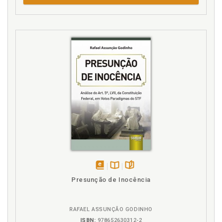
M
Medicamento. Breve análise dos custos dos
medicamentos no Brasil. Victor Hugo Tejerina
Velázquez / Michele Cristina Souza Achcar Colla de
Oliveira, p. 71
Michele Cristina Souza Achcar Colla de Oliveira.
Breve análise dos custos dos medicamentos no
Brasil. Victor Hugo Tejerina Velázquez / Michele
Cristina Souza Achcar Colla de Oliveira, p. 71
Michele Cristina Souza Achcar Colla de Oliveira.
Patentes verdes: propriedade intelectual e
sustentabilidade. Victor Hugo Tejerina Velázquez /
Michele Cristina Souza Achcar Colla de Oliveira, p.
157
N
disponível
Disponível
páginas
Presunção de Inocência
em
na
Norma jurídica. Democracia, equidade e a questão
eBook
B.V.
do mínimo conteúdo na norma jurídica de direitos
fundamentais. Hamilton da Cunha Iribure Júnior, p.
RAFAEL ASSUNÇÃO GODINHO
17
ISBN:
978652630312-2