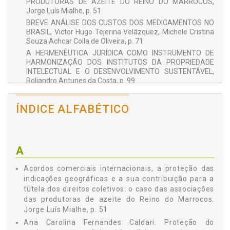
PRODUTORAS DE AZEITE DO REINO DO MARROCOS,
Everaldo Tadeu Quilici Gonzalez
Jorge Luís Mialhe, p. 51
BREVE ANÁLISE DOS CUSTOS DOS MEDICAMENTOS NO
Hamilton da Cunha Iribure Júnior
BRASIL, Victor Hugo Tejerina Velázquez, Michele Cristina
Jorge Luís Mialhe
Souza Achcar Colla de Oliveira, p. 71
A HERMENÊUTICA JURÍDICA COMO INSTRUMENTO DE
José Luiz Gavião de Almeida
HARMONIZAÇÃO DOS INSTITUTOS DA PROPRIEDADE
Luiz Fernando Vallim de Castro
INTELECTUAL E O DESENVOLVIMENTO SUSTENTÁVEL,
Roliandro Antunes da Costa, p. 99
Michele Cristina Souza Achcar Colla de Oliveira
PROTEÇÃO DO CONHECIMENTO TRADICIONAL
Roliandro Antunes da Costa
BRASILEIRO, SEUS IMPACTOS NA SUSTENTABILIDADE E
ÍNDICE ALFABÉTICO
Victor Hugo Tejerina Velázquez
SUA REGULAMENTAÇÃO ATUAL, Ana Carolina Fernandes
Caldari, p. 115
FUNÇÃO SOCIAL DA PROPRIEDADE INDUSTRIAL, Luiz
Fernando Vallim de Castro, p. 135
A
PATENTES VERDES: PROPRIEDADE INTELECTUAL E
SUSTENTABILIDADE, Victor Hugo Tejerina Velázquez,
Acordos comerciais internacionais, a proteção das
Michele Cristina Souza Achcar Colla de Oliveira, p. 157
indicações geográficas e a sua contribuição para a
tutela dos direitos coletivos: o caso das associações
das produtoras de azeite do Reino do Marrocos.
Jorge Luís Mialhe, p. 51
Ana Carolina Fernandes Caldari. Proteção do