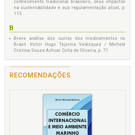
conhecimento tradicional brasileiro, seus impactos
na sustentabilidade e sua regulamentação atual, p.
115
B
Breve análise dos custos dos medicamentos no
Brasil. Victor Hugo Tejerina Velázquez / Michele
Cristina Souza Achcar Colla de Oliveira, p. 71
C
RECOMENDAÇÕES
Conhecimento tradicional. Proteção do
conhecimento tradicional brasileiro, seus impactos
na sustentabilidade e sua regulamentação atual.
Ana Carolina Fernandes Caldari, p. 115
Crise econômica. Direitos humanos e crise
econômica. Everaldo Tadeu Quilici Gonzalez / José
Luiz Gavião de Almeida, p. 39
D