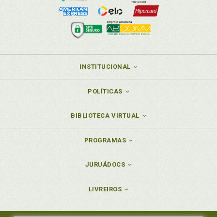
Colla de Oliveira, p. 71
Victor Hugo Tejerina Velázquez. Patentes verdes:
propriedade intelectual e sustentabilidade. Victor
Hugo Tejerina Velázquez / Michele Cristina Souza
Achcar Colla de Oliveira, p. 157
INSTITUCIONAL
POLÍTICAS
BIBLIOTECA VIRTUAL
PROGRAMAS
JURUÁDOCS
LIVREIROS