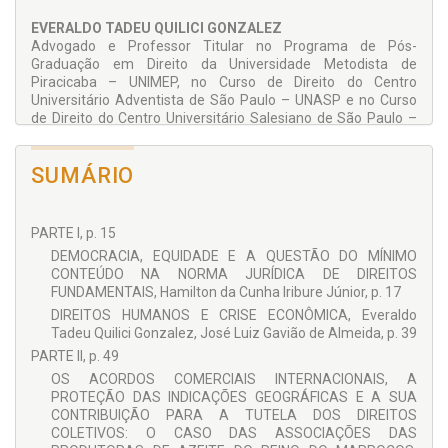
EVERALDO TADEU QUILICI GONZALEZ
Advogado e Professor Titular no Programa de Pós-
Graduação em Direito da Universidade Metodista de
Piracicaba – UNIMEP, no Curso de Direito do Centro
Universitário Adventista de São Paulo – UNASP e no Curso
de Direito do Centro Universitário Salesiano de São Paulo –
UNISAL. Doutor em Direito pela Faculdade de Direito da USP.
SUMÁRIO
MICHELE CRISTINA SOUZA ACHCAR COLLA DE OLIVEIRA
Advogada. Professora dos cursos de Graduação e Pós-
Graduação em Direito da UNIFEOB. Professora da Pós-
Graduação em Direito Civil e Processo Civil do PROORDEM.
PARTE I, p. 15
Pós-Graduada em Direito Empresarial com ênfase em
DEMOCRACIA, EQUIDADE E A QUESTÃO DO MÍNIMO
processo civil no Centro Universitário Salesiano de São Paulo
CONTEÚDO NA NORMA JURÍDICA DE DIREITOS
– Unisal, Unidade Campinas. Mestre em Direito pela
FUNDAMENTAIS, Hamilton da Cunha Iribure Júnior, p. 17
Universidade Metodista de Piracicaba(UNIMEP), na área de
DIREITOS HUMANOS E CRISE ECONÔMICA, Everaldo
Propriedade Intelectual. Editora da Revista eletrônica do
Tadeu Quilici Gonzalez, José Luiz Gavião de Almeida, p. 39
Curso de Direito da UNIFEOB intitulada JusFEOB. E-mail:
michelecolla@live.com
PARTE II, p. 49
OS ACORDOS COMERCIAIS INTERNACIONAIS, A
PROTEÇÃO DAS INDICAÇÕES GEOGRÁFICAS E A SUA
COLABORADORES
CONTRIBUIÇÃO PARA A TUTELA DOS DIREITOS
COLETIVOS: O CASO DAS ASSOCIAÇÕES DAS
Ana Carolina Fernandes Caldari