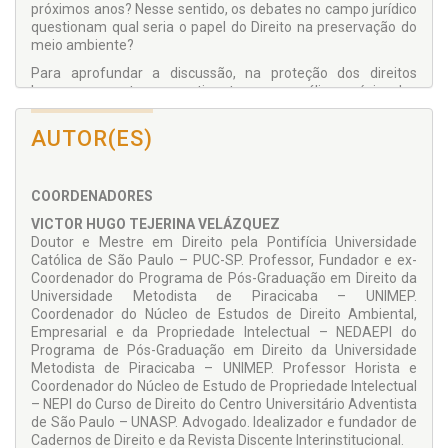
próximos anos? Nesse sentido, os debates no campo jurídico
questionam qual seria o papel do Direito na preservação do
meio ambiente?
Para aprofundar a discussão, na proteção dos direitos
humanos mostra-se pertinente uma análise prévia das
funções do Direito da Propriedade Intelectual, destacando-se
o programa brasileiro Patentes Verdes, e as normas de
AUTOR(ES)
Direito Ambiental atinentes à temática, considerando-se no
contexto das relações internacionais, os graves problemas
oriundos das mudanças climáticas contemporâneas.
COORDENADORES
VICTOR HUGO TEJERINA VELÁZQUEZ
Doutor e Mestre em Direito pela Pontifícia Universidade
Católica de São Paulo – PUC-SP. Professor, Fundador e ex-
Coordenador do Programa de Pós-Graduação em Direito da
Universidade Metodista de Piracicaba – UNIMEP.
Coordenador do Núcleo de Estudos de Direito Ambiental,
Empresarial e da Propriedade Intelectual – NEDAEPI do
Programa de Pós-Graduação em Direito da Universidade
Metodista de Piracicaba – UNIMEP. Professor Horista e
Coordenador do Núcleo de Estudo de Propriedade Intelectual
– NEPI do Curso de Direito do Centro Universitário Adventista
de São Paulo – UNASP. Advogado. Idealizador e fundador de
Cadernos de Direito e da Revista Discente Interinstitucional.