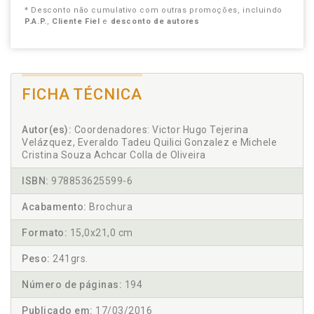
* Desconto não cumulativo com outras promoções, incluindo
P.A.P.
,
Cliente Fiel
e
desconto de autores
FICHA TÉCNICA
Autor(es):
Coordenadores: Victor Hugo Tejerina
Velázquez, Everaldo Tadeu Quilici Gonzalez e Michele
Cristina Souza Achcar Colla de Oliveira
ISBN:
978853625599-6
Acabamento:
Brochura
Formato:
15,0x21,0 cm
Peso:
241grs.
Número de páginas:
194
Publicado em:
17/03/2016