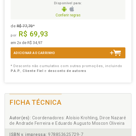
Disponível para:
Conferir regras
de
R$ 77,70
*
R$ 69,93
por
em 2x de R$ 34,97
ADICIONAR AO CARRINHO
* Desconto não cumulativo com outras promoções, incluindo
P.A.P.
,
Cliente Fiel
e
desconto de autores
FICHA TÉCNICA
Autor(es):
Coordenadores: Aloísio Krohling, Dirce Nazaré
de Andrade Ferreira e Eduardo Augusto Moscon Oliveira
ISBN v. impressa:
978853625729-7