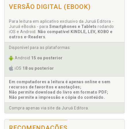
B
VERSÃO DIGITAL (EBOOK)
Beatriz Stella Martins Krohling. Experiência de
participação popular no orçamento municipal de Vila
Para leitura em aplicativo exclusivo da Juruá Editora -
Velha na década de 80: democracia partici-pativa e
Juruá eBooks - para
Smartphones e Tablets
rodando
cooptação política. Beatriz Stella Martins
iOS e Android.
Não compatível KINDLE, LEV, KOBO e
Krohling/Aloísio Krohling, p. 159
outros e-Readers
.
Breves considerações finais. Aloísio Krohling/Moara
Ferreira Lacerda, p. 191
Disponível para as plataformas:
Android
15 ou posterior
C
iOS
18 ou posterior
Capitalismo. Estado capitalista, meio ambiente e
consciência ecológica: perspectiva analítica do IPCC
sobre as mudanças climáticas. Tulio Gava Monteiro,
Em computadores a leitura é apenas online e sem
recursos de favoritos e anotações;
p. 59
Não permite download do livro em formato PDF;
Cidadania e democracia: desafios e estudos de caso
Não permite a impressão e cópia do conteúdo.
no Brasil, p. 127
Cidadania. A construção da cidadania no Brasil pela
Compra apenas via site da Juruá Editora.
perspectiva da histó-ria política. Nair de Lourdes
Sperandio-Santos, p. 129
Cidadania. Sociedade em rede e a nova cidadania: a
RECOMENDAÇÕES