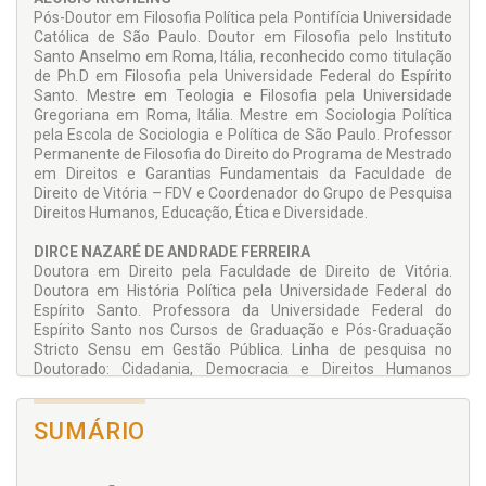
Pós-Doutor em Filosofia Política pela Pontifícia Universidade
Católica de São Paulo. Doutor em Filosofia pelo Instituto
Santo Anselmo em Roma, Itália, reconhecido como titulação
de Ph.D em Filosofia pela Universidade Federal do Espírito
Santo. Mestre em Teologia e Filosofia pela Universidade
Gregoriana em Roma, Itália. Mestre em Sociologia Política
pela Escola de Sociologia e Política de São Paulo. Professor
Permanente de Filosofia do Direito do Programa de Mestrado
em Direitos e Garantias Fundamentais da Faculdade de
Direito de Vitória – FDV e Coordenador do Grupo de Pesquisa
Direitos Humanos, Educação, Ética e Diversidade.
DIRCE NAZARÉ DE ANDRADE FERREIRA
Doutora em Direito pela Faculdade de Direito de Vitória.
Doutora em História Política pela Universidade Federal do
Espírito Santo. Professora da Universidade Federal do
Espírito Santo nos Cursos de Graduação e Pós-Graduação
Stricto Sensu em Gestão Pública. Linha de pesquisa no
Doutorado: Cidadania, Democracia e Direitos Humanos
Fundamentais.
SUMÁRIO
EDUARDO AUGUSTO MOSCON OLIVEIRA
Doutor em Educação pela Universidade Federal da Bahia.
Professor da Universidade Federal do Espírito Santo.