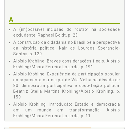
Pablo Ornelas Rosa
PERSPECTIVA DA HISTÓRIA POLÍTICA, Nair de Lourdes
Sperandio-Santos, p. 129
Paulo Edgar da Rocha Resende
7 SOCIEDADE EM REDE E A NOVA CIDADANIA: A
A
Raphael Boldt
CONSOLIDAÇÃO DEMOCRÁTICA NO BRASIL, Francisco
Martínez Berdeal, p. 145
Tulio Gava Monteiro
A (im)possível inclusão do "outro" na sociedade
8 EXPERIÊNCIA DE PARTICIPAÇÃO POPULAR NO
excludente. Raphael Boldt, p. 23
ORÇAMENTO MUNICIPAL DE VILA VELHA NA DÉCADA DE
A construção da cidadania no Brasil pela perspectiva
80: DEMOCRACIA PARTICIPATIVA E COOPTAÇÃO
da história política. Nair de Lourdes Sperandio-
POLÍTICA, Beatriz Stella Martins Krohling, Aloísio Krohling,
p. 159
Santos, p. 129
9 JAMAIS FOMOS MODERNOS: A TRAJETÓRIA
Aloísio Krohling. Breves considerações finais. Aloísio
HISTÓRICA DA POBREZA NO BRASIL E NO ESTADO DO
Krohling/Moara Ferreira Lacerda, p. 191
ESPÍRITO SANTO, NO SÉCULO XX, Enzo Mayer Tessarolo,,
Aloísio Krohling. Experiência de participação popular
p. 177
no orçamento mu-nicipal de Vila Velha na década de
BREVES CONSIDERAÇÕES FINAIS, Aloísio Krohling, Moara
80: democracia participativa e coop-tação política.
Ferreira Lacerda, p. 191
Beatriz Stella Martins Krohling/Aloísio Krohling, p.
SOBRE OS COORDENADORES, p. 193
159
SOBRE OS AUTORES, p. 195
Aloísio Krohling. Introdução: Estado e democracia
em um mundo em transformação. Aloísio
Krohling/Moara Ferreira Lacerda, p. 11