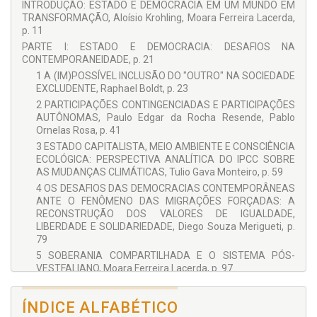
Professor Permanente do Programa de Pós-Graduação
INTRODUÇÃO: ESTADO E DEMOCRACIA EM UM MUNDO EM
Stricto Sensu
em Educação em Ciências e Matemática
TRANSFORMAÇÃO, Aloísio Krohling, Moara Ferreira Lacerda,
(Programa EDUCIMAT) do Instituto Federal do Espírito Santo
p. 11
– IFES. Pesquisador vinculado ao Grupo de Estudo e Pesquisa
PARTE I: ESTADO E DEMOCRACIA: DESAFIOS NA
em Alfabetização Científica e Espaços de Educação Não
CONTEMPORANEIDADE, p. 21
Formal do Instituto Federal do Espírito Santo – GE-PAC/IFES,
1 A (IM)POSSÍVEL INCLUSÃO DO "OUTRO" NA SOCIEDADE
na linha de pesquisa
Espaços Educativos Não Formais: Cultura,
EXCLUDENTE, Raphael Boldt, p. 23
Política e Memória
. Trabalha com pesquisas em Política,
Gestão e Ensino na Educação Básica. Atua na interface entre
2 PARTICIPAÇÕES CONTINGENCIADAS E PARTICIPAÇÕES
diferentes processos socioculturais, com interesse na
AUTÔNOMAS, Paulo Edgar da Rocha Resende, Pablo
mediação dialógica, crítica, ética e cidadã, fundamental no
Ornelas Rosa, p. 41
processo de interlocução dos saberes.
3 ESTADO CAPITALISTA, MEIO AMBIENTE E CONSCIÊNCIA
ECOLÓGICA: PERSPECTIVA ANALÍTICA DO IPCC SOBRE
COLABORADORES
AS MUDANÇAS CLIMÁTICAS, Tulio Gava Monteiro, p. 59
Aloísio Krohling
4 OS DESAFIOS DAS DEMOCRACIAS CONTEMPORÂNEAS
ANTE O FENÔMENO DAS MIGRAÇÕES FORÇADAS: A
Beatriz Stella Martins Krohling
RECONSTRUÇÃO DOS VALORES DE IGUALDADE,
Diego Souza Merigueti
LIBERDADE E SOLIDARIEDADE, Diego Souza Merigueti, p.
79
Enzo Mayer Tessarolo
5 SOBERANIA COMPARTILHADA E O SISTEMA PÓS-
Francisco Martínez Berdeal
VESTFALIANO, Moara Ferreira Lacerda, p. 97
Moara Ferreira Lacerda
PARTE II: CIDADANIA E DEMOCRACIA: DESAFIOS E ESTUDOS
DE CASO NO BRASIL, p. 127
Nair de Lourdes Sperandio-Santos
ÍNDICE ALFABÉTICO
6 A CONSTRUÇÃO DA CIDADANIA NO BRASIL PELA