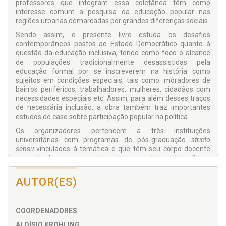
professores que integram essa coletânea têm como
interesse comum a pesquisa da educação popular nas
regiões urbanas demarcadas por grandes diferenças sociais.
Sendo assim, o presente livro estuda os desafios
contemporâneos postos ao Estado Democrático quanto à
questão da educação inclusiva, tendo como foco o alcance
de populações tradicionalmente desassistidas pela
educação formal por se inscreverem na história como
sujeitos em condições especiais, tais como: moradores de
bairros periféricos, trabalhadores, mulheres, cidadãos com
necessidades especiais etc. Assim, para além desses traços
de necessária inclusão, a obra também traz importantes
estudos de caso sobre participação popular na política.
Os organizadores pertencem a três instituições
universitárias com programas de pós-graduação
stricto
sensu
vinculados à temática e que têm seu corpo docente
empenhado em pesquisar temas sobre educação e
cidadania. Logo, além de se interpor como importante eixo
temático de pesquisa, uma vez que tensiona os estudos
AUTOR(ES)
bibliográficos da área, a obra também faz um atual processo
de interlocação de saberes, tanto nos espaços educativos
não formais com a área, quanto nos elementos mais
COORDENADORES
capilares que a circundam. Com isso o livro objetiva a
mediação crítica e cidadã.
ALOÍSIO KROHLING