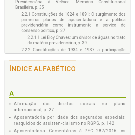
Previdenciária à Velhice: Memória Constitucional
Brasileira, p. 35
2.2.1 Constituições de 1824 e 1891: O surgimento dos
primeiros planos de aposentadoria e a política
previdenciária como instrumento a serviço do
consenso político, p. 37
2.2.1.1 Lei Eloy Chaves: um divisor de águas no trato
da matéria previdenciária, p. 39
2.2.2 Constituições de 1934 e 1937: a participação
estatal no setor securitário e o refreamento dos
gastos previdenciários, p. 43
ÍNDICE ALFABÉTICO
2.2.3 Constituição de 1946: a queda do regime de
capitalização, p. 49
2.2.4 Constituições de 1967 e 1969: a consolidação da
tendência unificadora do estado e os primeiros passos
rumo à seguridade social, p. 51
A
2.2.5 Constituição de 1988: o lugar da previdência
social enquanto política integrante da seguridade
Afirmação dos direitos sociais no plano
social, p. 54
internacional, p. 27
2.3 As Facetas da Velhice e a Escolha de Um Marco Etário
Aposentadoria por idade dos segurados especiais:
Para o Acesso à Aposentadoria, p. 56
resquícios do assisten-cialismo no RGPS, p. 142
3 - O FUNDAMENTO SOLIDÁRIO DO RGPS NO CONTEXTO DO
Aposentadoria. Comentários à PEC 287/2016: os
ENVELHECIMENTO POPULACIONAL: PANORAMA E