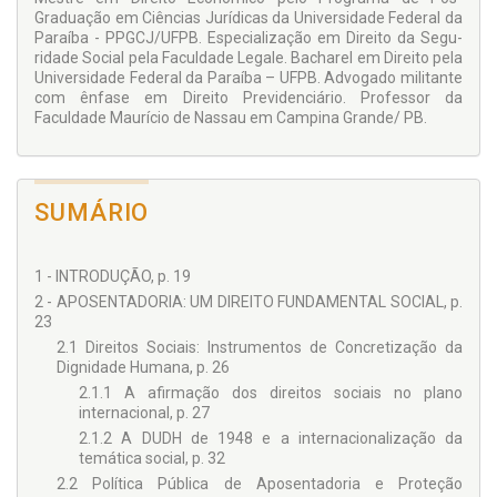
Graduação em Ciências Jurídicas da Universidade Federal da
Paraíba - PPGCJ/UFPB. Espe­cialização em Direito da Segu­
ridade Social pela Faculdade Legale. Bacharel em Direito pela
Universidade Federal da Paraíba – UFPB. Advogado militante
com ênfase em Di­reito Previdenciário. Profes­sor da
Faculdade Maurício de Nassau em Campina Grande/ PB.
SUMÁRIO
1 - INTRODUÇÃO, p. 19
2 - APOSENTADORIA: UM DIREITO FUNDAMENTAL SOCIAL, p.
23
2.1 Direitos Sociais: Instrumentos de Concretização da
Dignidade Humana, p. 26
2.1.1 A afirmação dos direitos sociais no plano
internacional, p. 27
2.1.2 A DUDH de 1948 e a internacionalização da
temática social, p. 32
2.2 Política Pública de Aposentadoria e Proteção