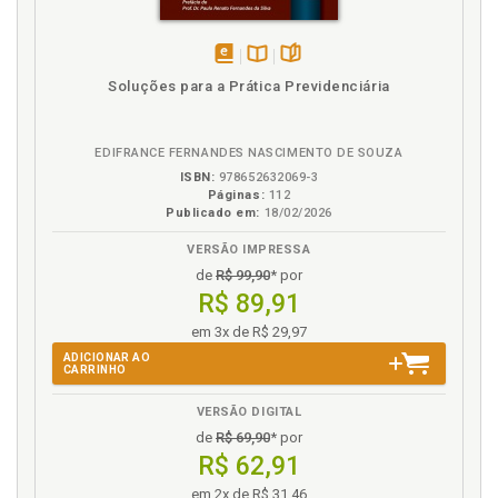
L
disponível
Disponível
páginas
Lei Eloy Chaves: um divisor de águas no trato da
Soluções para a Prática Previdenciária
em
na
matéria previdenciária, p. 39
eBook
B.V.
M
EDIFRANCE FERNANDES NASCIMENTO DE SOUZA
ISBN:
978652632069-3
Magistério. Tempo de contribuição especial do
Páginas:
112
professor: o atestado de desvalorização do
Publicado em:
18/02/2026
magistério escolar no Brasil, p. 152
VERSÃO IMPRESSA
Marco etário. Fixação de marco etário para a
de
R$ 99,90
* por
aposentadoria e equipara-ção de gênero: evitando
R$ 89,91
aposentadorias precoces e benefícios de longo
prazo, p. 126
em 3x de R$ 29,97
Memória constitucional. Política pública de
ADICIONAR AO
CARRINHO
aposentadoria e proteção previdenciária à velhice:
memória constitucional brasileira, p. 35
VERSÃO DIGITAL
de
R$ 69,90
* por
O
R$ 62,91
Orçamento fiscal. Financiamento indireto do RGPS e
em 2x de R$ 31,46