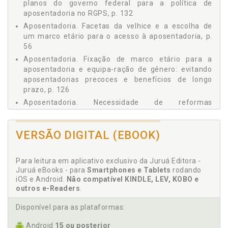
planos do governo federal para a política de
DESAFIOS, p. 61
aposentadoria no RGPS, p. 132
3.1 A Solidariedade Social e o Financiamento do RGPS:
Aposentadoria. Facetas da velhice e a escolha de
Uma Análise da Dinâmica Contributiva da Previdência
um marco etário para o acesso à aposentadoria, p.
Social, p. 61
56
3.1.1 Sistema de repartição simples: o caso brasileiro,
p. 63
Aposentadoria. Fixação de marco etário para a
3.1.2 Regime contábil de caixa, p. 67
aposentadoria e equipa-ração de gênero: evitando
aposentadorias precoces e benefícios de longo
3.1.3 Financiamento indireto do RGPS e atuação do
prazo, p. 126
orçamento fiscal da União, p. 68
3.1.4 Financiamento direto do RGPS: o papel das
Aposentadoria. Necessidade de reformas
contribuições sociais, p. 72
constitucionais e infraconstitu-cionais no âmbito do
3.1.4.1 Contribuição do empregador, da empresa e
RGPS: alterações no regramento da aposentadoria à
entidades equiparadas, p. 74
VERSÃO DIGITAL (EBOOK)
luz do envelhecimento populacional, p. 119
3.1.4.2 Contribuição do trabalhador e demais
Aposentadoria. Política pública de aposentadoria e
segurados do RGPS, p. 76
proteção previdenciá-ria à velhice: memória
Para leitura em aplicativo exclusivo da Juruá Editora -
3.1.4.3 Contribuição sobre a receita de concursos
constitucional brasileira, p. 35
Juruá eBooks - para
Smartphones e Tablets
rodando
de prognóstico, p. 81
Aposentadoria. Reforma da política de
iOS e Android.
Não compatível KINDLE, LEV, KOBO e
3.1.4.4 Contribuição do importador de bens e
outros e-Readers
.
aposentadoria do RGPS: uma exigência
serviços do exterior, p. 82
demográfica, p. 99
3.1.4.5 Outras fontes de arrecadação, p. 82
Disponível para as plataformas:
Aposentadoria. Reformas estruturais na política de
3.1.5 Desvinculação de receitas da união (DRU): análise
aposentadoria do RGPS: breve análise a partir do
Android
15 ou posterior
jurídica, p. 83