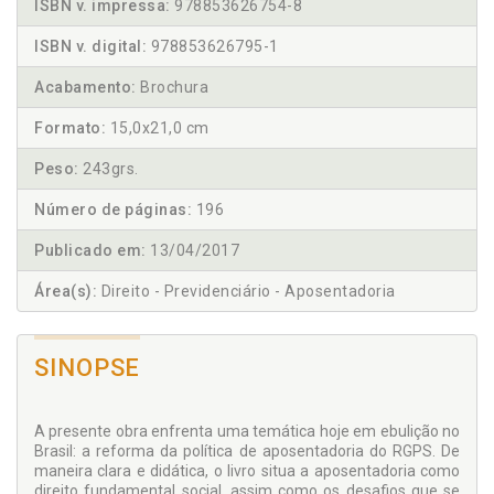
ISBN v. impressa:
978853626754-8
ISBN v. digital:
978853626795-1
Acabamento:
Brochura
Formato:
15,0x21,0 cm
Peso:
243grs.
Número de páginas:
196
Publicado em:
13/04/2017
Área(s):
Direito - Previdenciário - Aposentadoria
SINOPSE
A presente obra enfrenta uma temática hoje em ebulição no
Brasil: a reforma da política de aposentadoria do RGPS. De
maneira clara e didática, o livro situa a aposentadoria como
direito fundamental social, assim como os desafios que se