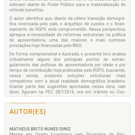
colocam diante do Poder Público para a materiali­zação do
referido benefício.
O autor identifica que, diante da célere transição demográ­
fica vivenciada pelo país, o arquétipo de custeio e o finan­
ciamento do RGPS está comprometido. Nessa perspectiva,
apregoa a necessidade de reformas estruturais na política
de aposentadoria, uma das maiores e mais custosas
prestações hoje financiadas pelo INSS.
De forma compreensível e ilustrada, o presente livro ana­lisa
criticamente alguns dos principais pontos de estran­
gulamento das políticas de aposentadoria por idade e por
tempo de contribuição hoje praticadas pelo RGPS, bus­cando,
nessa senda, possíveis soluções estruturais mais
compatíveis com a atual realidade demográfica brasileira.
Grande parte das sugestões apontadas nessa obra, vale
dizer, figuram na PEC 287/2016, ora em trâmite no Con­
gresso Nacional, cujos delineamentos também são discuti­
dos ao longo deste trabalho.
AUTOR(ES)
MATHEUS BRITO NUNES DINIZ
Mestre em Direito Econômico pelo Programa de Pós-