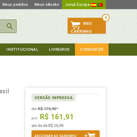
Meus pedidos
Meus eBooks
Juruá Europa
0
MEU
CARRINHO
INSTITUCIONAL
LIVREIROS
CONSINTER
asil
VERSÃO IMPRESSA
de
R$ 179,90
*
R$ 161,91
por
em 6x de R$ 26,99
ADICIONAR AO CARRINHO