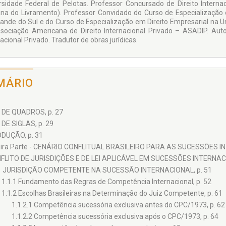
rsidade Federal de Pelotas. Professor Concursado de Direito Inter
na do Livramento). Professor Convidado do Curso de Especialização e
rande do Sul e do Curso de Especialização em Direito Empresarial na 
sociação Americana de Direito Internacional Privado – ASADIP. Autor 
acional Privado. Tradutor de obras jurídicas.
MÁRIO
 DE QUADROS, p. 27
 DE SIGLAS, p. 29
DUÇÃO, p. 31
ira Parte - CENÁRIO CONFLITUAL BRASILEIRO PARA AS SUCESSÕES IN
FLITO DE JURISDIÇÕES E DE LEI APLICÁVEL EM SUCESSÕES INTERNACI
1 JURISDIÇÃO COMPETENTE NA SUCESSÃO INTERNACIONAL, p. 51
1.1.1 Fundamento das Regras de Competência Internacional, p. 52
1.1.2 Escolhas Brasileiras na Determinação do Juiz Competente, p. 61
1.1.2.1 Competência sucessória exclusiva antes do CPC/1973, p. 62
1.1.2.2 Competência sucessória exclusiva após o CPC/1973, p. 64