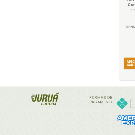
Con
co
P
RENA
4 CON
193
4.
ADIC
CAR
4.
BR
FORMAS DE
PAGAMENTO
4.
4.