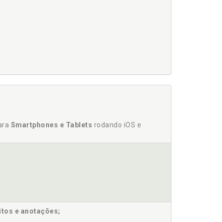
CESSÓRIOS, p. 88
RNACIONALMENTE CONECTADAS, p. 93
para
Smartphones e Tablets
rodando iOS e
ACORDO COM O SISTEMA CONFLITUAL BRASILEIRO,
TESTAMENTÁRIAS, p. 111
idade, p. 120
s, p. 125
itos e anotações;
ma dos testamentos, p. 128