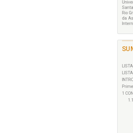
Unive
Santa
Rio G
da As
Intern
SU
LISTA
LISTA
INTRO
Prime
1 CON
1.