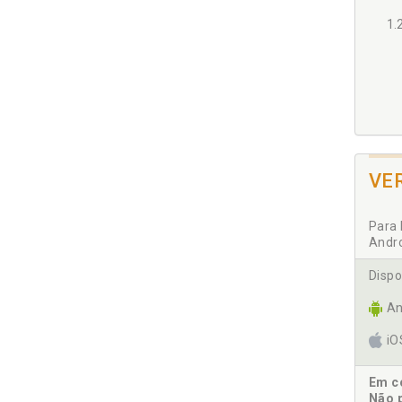
1.
1.
VE
2 DOM
2.
Para 
2.
Andr
2.
p.
Dispo
2.
An
i
Em co
Não 