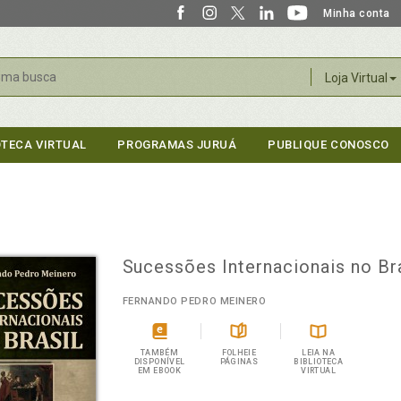
Minha conta
r
Loja Virtual
OTECA VIRTUAL
PROGRAMAS JURUÁ
PUBLIQUE CONOSCO
Sucessões Internacionais no Br
FERNANDO PEDRO MEINERO
TAMBÉM
FOLHEIE
LEIA NA
DISPONÍVEL
PÁGINAS
BIBLIOTECA
EM EBOOK
VIRTUAL