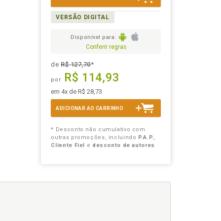
VERSÃO DIGITAL
Disponível para:
Conferir regras
de
R$ 127,70
*
R$ 114,93
por
em 4x de R$ 28,73
ADICIONAR AO CARRINHO
* Desconto não cumulativo com
outras promoções, incluindo
P.A.P.
,
Cliente Fiel
e
desconto de autores