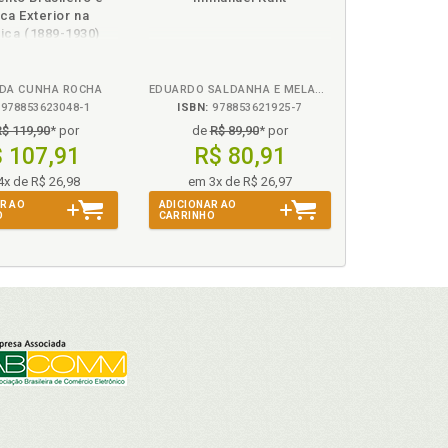
na
na
ica Exterior na
ão Federal de 1988 e a Reforma da LICC/1942, p. 179
B.V.
B.V.
ica (1889-1930)
sileiro, p. 182
asileira, p. 183
 DA CUNHA ROCHA
EDUARDO SALDANHA E MELANIE MERLIN DE ANDRADE
978853623048-1
ISBN:
978853621925-7
R$ 119,90
* por
de
R$ 89,90
* por
brasileira, p. 188
 107,91
R$ 80,91
FEITOS DO BENEFÍCIO DA LEI MAIS FAVORÁVEL, p.
4x de R$ 26,98
em 3x de R$ 26,97
I MAIS FAVORÁVEL, p. 194
R AO
ADICIONAR AO
O
CARRINHO
CONCRETO: O DIREITO MATERIAL SUCESSÓRIO
 200
 do matrimônio, p. 205
19
RTO LÓPEZ, p. 221
A CONCORRÊNCIA ENTRE HERDEIROS NACIONAIS E