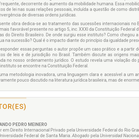
frequente, decorrente do aumento da mobilidade humana. Essa mobilida
tos de lei nas suas relações pessoais, incluída a questão de como distr
nvergência de diversas ordens jurídicas.
sente obra dedica-se ao tratamento das sucessões internacionais no Br
 mais favorável presente no artigo 5, inc. XXXI da Constituição Federal 
s do Direito Brasileiro. De onde surgiu esse instituto? Como chegou 
tua na sucessão? Qual é o impacto diante do princípio da igualdade pres
responder essas perguntas o autor propõe um caso prático e a partir 
itos de leis e de jurisdição no Brasil. Também discute as origens ma
da no nosso ordenamento jurídico. O estudo revela uma violação do pr
instituto se encontre na Constituição Federal.
ma metodologia inovadora, uma linguagem clara e acessível a um ampl
ivamente pouco discutido na literatura jurídica brasileira, mas de enor
TOR(ES)
ANDO PEDRO MEINERO
r em Direito Internacional Privado pela Universidade Federal do Rio G
Universidade Federal de Santa Maria.
Abogado
pela
Universidad Nacional 