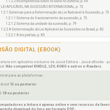
1.1.2.3 Incompetência sobre os bens no exterior, p. 69
2 LEI APLICÁVEL NA SUCESSÃO INTERNACIONAL, p. 72
1.2.1 Sistemas para a Determinação da Lei Aplicável à Sucessão, p. 75
1.2.1.1 Sistema do fracionamento da sucessão, p. 75
1.2.1.2 Sistema da unidade da sucessão, p. 79
1.2.2 A Determinação da Lei Aplicável às Sucessões no Brasil, p. 82
1.2.2.1 A lex patriae, p. 83
1.2.2.2 A lex domicilii, p. 85
3 UNIVERSALIDADE DA LEX SUCESSIONIS E PLURALIDADE DE JUÍZOS SU
RSÃO DIGITAL (EBOOK)
ÍNIO DA LEX SUCESSIONIS NO BRASIL, p. 91
1 A IMPORTÂNCIA DA QUALIFICAÇÃO DAS RELAÇÕES JURÍDICAS INTE
leitura em aplicativo exclusivo da Juruá Editora - Juruá eBooks - 
2 DOMÍNIO DA LEX SUCESSIONIS EM NÍVEL COMPARADO, p. 100
oid.
Não compatível KINDLE, LEV, KOBO e outros e-Readers
.
3 MATÉRIAS COMPREENDIDAS NO DOMÍNIO DA LEX SUCESSIONIS DE 
 108
nível para as plataformas:
4 DELIMITAÇÃO DE ASPECTOS ESPECÍFICOS: INDIGNIDADE E FORMAS 
droid
15 ou posterior
2.4.1 Inclusão da Indignidade no Domínio da Lex Sucessionis, p. 112
2.4.1.1 Objeto de regulamentação do § 2° do art. 10 da LINDB, p. 114
OS
18 ou posterior
2.4.1.2 Lex sucessionis como regulamentadora das causas de indign
2.4.2 Exclusão da Forma dos Testamentos do Âmbito da Lex Sucessioni
mputadores a leitura é apenas online e sem recursos de favor
2.4.2.1 Locus regit actum como variação da lex domicilii para a for
permite download do livro em formato PDF;