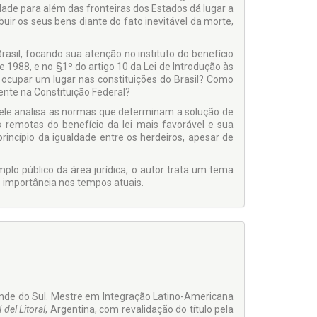
de para além das fronteiras dos Estados dá lugar a
ibuir os seus bens diante do fato inevitável da morte,
asil, focando sua atenção no instituto do benefício
de 1988, e no §1º do artigo 10 da Lei de Introdução às
a ocupar um lugar nas constituições do Brasil? Como
ente na Constituição Federal?
dele analisa as normas que determinam a solução de
is remotas do benefício da lei mais favorável e sua
incípio da igualdade entre os herdeiros, apesar de
o público da área jurídica, o autor trata um tema
me importância nos tempos atuais.
rande do Sul. Mestre em Integração Latino-Americana
del Litoral
, Argentina, com revalidação do título pela