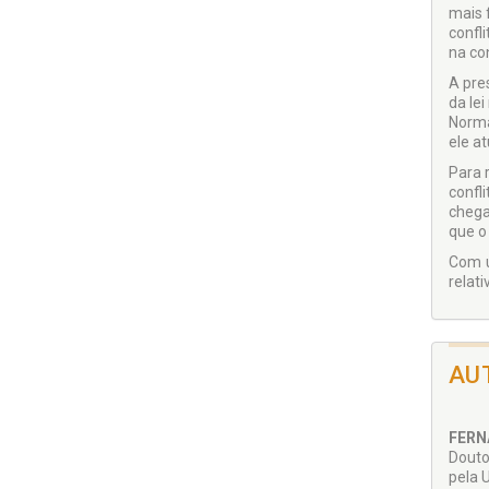
mais 
confli
na co
A pre
da lei
Norma
ele a
Para 
confl
chega
que o 
Com u
relat
AU
FERN
Douto
pela 