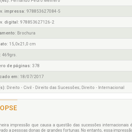
(es):
Fernando Pedro Meinero
v. impressa:
978853627084-5
v. digital:
978853627126-2
amento:
Brochura
ato:
15,0x21,0 cm
:
469grs.
ro de páginas:
378
icado em:
18/07/2017
s):
Direito - Civil - Direito das Sucessões; Direito - Internacional
NOPSE
meira impressão que causa a questão das sucessões internacionais
vado a pessoas donas de grandes fortunas. No entanto, essa impressão 