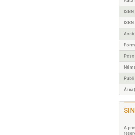
Autor
ISBN 
ISBN 
Acab
Form
Peso
Núme
Publ
Área(
SI
A pri
reser