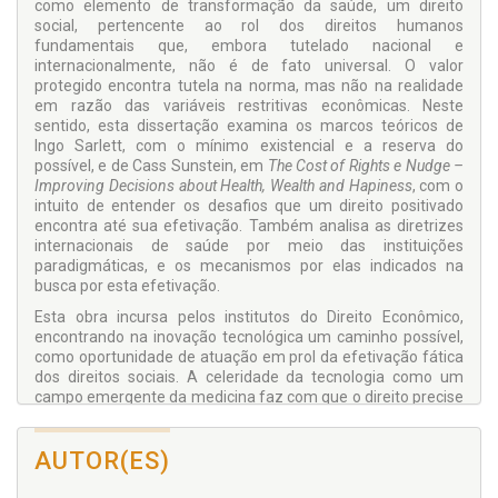
como elemento de transformação da saúde, um direito
social, pertencente ao rol dos direitos humanos
fundamentais que, embora tutelado nacional e
internacionalmente, não é de fato universal. O valor
protegido encontra tutela na norma, mas não na realidade
em razão das variáveis restritivas econômicas. Neste
sentido, esta dissertação examina os marcos teóricos de
Ingo Sarlett, com o mínimo existencial e a reserva do
possível, e de Cass Sunstein, em
The Cost of Rights e Nudge –
Improving Decisions about Health, Wealth and Hapiness
, com o
intuito de entender os desafios que um direito positivado
encontra até sua efetivação. Também analisa as diretrizes
internacionais de saúde por meio das instituições
paradigmáticas, e os mecanismos por elas indicados na
busca por esta efetivação.
Esta obra incursa pelos institutos do Direito Econômico,
encontrando na inovação tecnológica um caminho possível,
como oportunidade de atuação em prol da efetivação fática
dos direitos sociais. A celeridade da tecnologia como um
campo emergente da medicina faz com que o direito precise
se posicionar para promover segurança jurídica e conduzir as
ações à luz da ética.
AUTOR(ES)
As instituições paradigmáticas internacionais como a
Organização das Nações Unidas, a Organização Mundial da