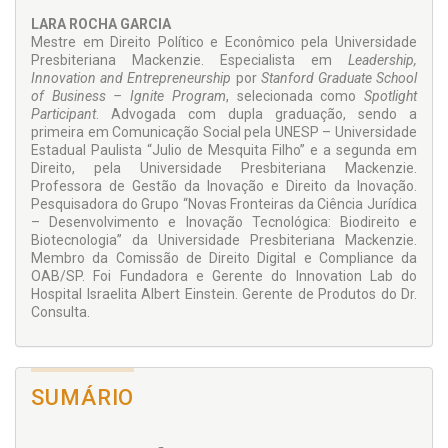
Saúde e a Associação Médica Mundial, nas duas últimas
LARA ROCHA GARCIA
décadas, têm editado tratados internacionais e
Mestre em Direito Político e Econômico pela Universidade
recomendações aos Estados-membros para a utilização da
Presbiteriana Mackenzie. Especialista em
Leadership,
e-Saúde como política pública vinculante de saúde pública.
Innovation and Entrepreneurship
por
Stanford Graduate School
Assim, o fomento da e-Saúde no Brasil, como uma
of Business – Ignite Program
, selecionada como
Spotlight
estratégia nacional editada pelo Ministério da Saúde,
Participant
. Advogada com dupla graduação, sendo a
apresenta alternativas de otimização de um sistema
primeira em Comunicação Social pela UNESP – Universidade
complexo, no qual os interesses de cada público envolvido
Estadual Paulista “Julio de Mesquita Filho” e a segunda em
precisam ser estudados e planejados para atuação em
Direito, pela Universidade Presbiteriana Mackenzie.
harmonizados, como uma oportunidade frente aos desafios
Professora de Gestão da Inovação e Direito da Inovação.
de efetivação da saúde.
Pesquisadora do Grupo “Novas Fronteiras da Ciência Jurídica
– Desenvolvimento e Inovação Tecnológica: Biodireito e
Biotecnologia” da Universidade Presbiteriana Mackenzie.
Membro da Comissão de Direito Digital e Compliance da
OAB/SP. Foi Fundadora e Gerente do Innovation Lab do
Hospital Israelita Albert Einstein. Gerente de Produtos do Dr.
Consulta.
SUMÁRIO