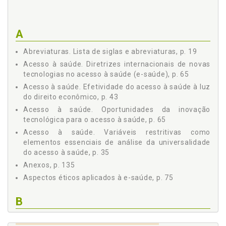
TECNOLOGIAS NO ACESSO À SAÚDE (E-SAÚDE), p. 65
3.2 ASPECTOS ÉTICOS APLICADOS À E-SAÚDE, p. 75
Capítulo 4 O BRASIL NO CENÁRIO INTERNACIONAL DE E-
A
SAÚDE, p. 91
4.1 O MODELO DE MATURIDADE ECONÔMICA-
Abreviaturas. Lista de siglas e abreviaturas, p. 19
TECNOLÓGICA PROPOSTO PELA OMS, p. 91
Acesso à saúde. Diretrizes internacionais de novas
4.2 A ESTRATÉGIA DE E-SAÚDE PARA O BRASIL SOB O
tecnologias no acesso à saúde (e-saúde), p. 65
PRISMA DA METODOLOGIA PROPOSTA PELA OMS, p. 103
Acesso à saúde. Efetividade do acesso à saúde à luz
CONCLUSÃO, p. 119
do direito econômico, p. 43
REFERÊNCIAS, p. 127
Acesso à saúde. Oportunidades da inovação
ANEXOS, p. 135
tecnológica para o acesso à saúde, p. 65
Anexo 1: Número de médicos, enfermeiros e odontólogos
Acesso à saúde. Variáveis restritivas como
por mil habitantes. Brasil e grandes regiões, 1990, 2000 e
elementos essenciais de análise da universalidade
2005, p. 135
do acesso à saúde, p. 35
Anexo 2: Número de leitos por 1.000 habitantes, segundo
a esfera administrativa do estabelecimento. Brasil e
Anexos, p. 135
grandes regiões, 1990, 1999 e 2005, p. 135
Aspectos éticos aplicados à e-saúde, p. 75
Anexo 3: Proporção (%) da renda familiar utilizada com
saúde, por classes selecionadas de rendimento familiar,
B
segundo região e tipo de despesa Brasil, 2003, p. 136
Anexo 4: Gasto público com saúde per capita (em reais
Brasil no cenário internacional de e-saúde, p. 91
correntes), por esfera de governo. Brasil e grandes