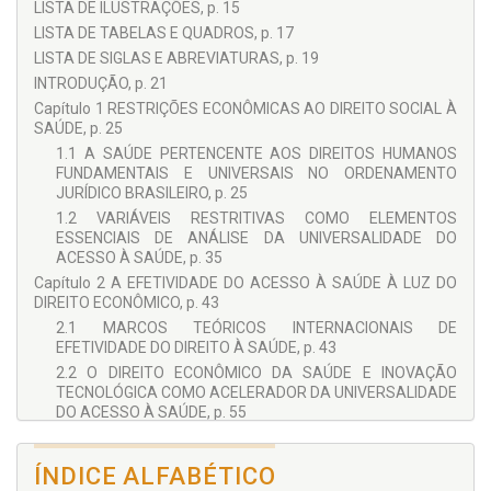
LISTA DE ILUSTRAÇÕES, p. 15
LISTA DE TABELAS E QUADROS, p. 17
LISTA DE SIGLAS E ABREVIATURAS, p. 19
INTRODUÇÃO, p. 21
Capítulo 1 RESTRIÇÕES ECONÔMICAS AO DIREITO SOCIAL À
SAÚDE, p. 25
1.1 A SAÚDE PERTENCENTE AOS DIREITOS HUMANOS
FUNDAMENTAIS E UNIVERSAIS NO ORDENAMENTO
JURÍDICO BRASILEIRO, p. 25
1.2 VARIÁVEIS RESTRITIVAS COMO ELEMENTOS
ESSENCIAIS DE ANÁLISE DA UNIVERSALIDADE DO
ACESSO À SAÚDE, p. 35
Capítulo 2 A EFETIVIDADE DO ACESSO À SAÚDE À LUZ DO
DIREITO ECONÔMICO, p. 43
2.1 MARCOS TEÓRICOS INTERNACIONAIS DE
EFETIVIDADE DO DIREITO À SAÚDE, p. 43
2.2 O DIREITO ECONÔMICO DA SAÚDE E INOVAÇÃO
TECNOLÓGICA COMO ACELERADOR DA UNIVERSALIDADE
DO ACESSO À SAÚDE, p. 55
Capítulo 3 OPORTUNIDADES DA INOVAÇÃO TECNOLÓGICA
PARA O ACESSO À SAÚDE, p. 65
ÍNDICE ALFABÉTICO
3.1 DIRETRIZES INTERNACIONAIS DE NOVAS