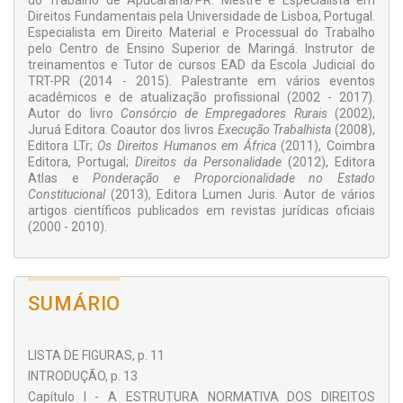
do Trabalho de Apu­carana/PR. Mestre e Espe­cialista em
ordinário na criação das normas restriti­vas aos direitos
Direitos Funda­mentais pela Universidade de Lisboa, Portugal.
fundamentais e do juiz no controle dessa atividade
Espe­cialista em Direito Material e Processual do Trabalho
legislativa.
pelo Centro de Ensino Su­perior de Maringá. Instrutor de
A obra também avança sobre algumas ideias tradicionais, (i)
treinamentos e Tutor de cursos EAD da Escola Judi­cial do
configurando a ponderação entre conteúdos normativos
TRT-PR (2014 - 2015). Palestrante em vários even­tos
colidentes, ao invés de bens e interesses, e (ii) inserindo a
acadêmicos e de atualização profissional (2002 - 2017).
universalização da nor­ma resultante da ponderação entre as
Autor do livro
Con­sórcio de Empregadores Ru­rais
(2002),
prescrições da lei da colisão.
Juruá Editora. Coautor dos livros
Execução Trabalhista
(2008),
Editora LTr;
Os Direitos Humanos em África
(2011), Coimbra
Editora, Portugal;
Direitos da Personalidade
(2012), Editora
Atlas e
Ponderação e Proporcionalidade no Es­tado
Constitucional
(2013), Editora Lumen Juris. Autor de vários
artigos científicos publicados em revistas ju­rídicas oficiais
(2000 - 2010).
SUMÁRIO
LISTA DE FIGURAS, p. 11
INTRODUÇÃO, p. 13
Capítulo I - A ESTRUTURA NORMATIVA DOS DIREITOS