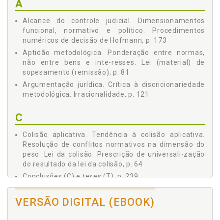
A
Capítulo III - O CONTROLE JUDICIAL DA PONDERAÇÃO
LEGISLATIVA EM NORMAS RESTRITIVAS AOS DIREITOS
Alcance do controle judicial. Dimensionamentos
FUNDAMENTAIS, p. 157
funcional, normativo e político. Procedimentos
1 Especialização e Localização do Controle Judicial da
numéricos de decisão de Hofmann, p. 173
Ponderação Legislativa no Âmbito do Controle de
Aptidão metodológica. Ponderação entre normas,
Constitucionalidade de Normas Ordinárias. Modelo
não entre bens e inte-resses. Lei (material) de
Bifásico de Controle de Constitucionalidade. Espaços
sopesamento (remissão), p. 81
Estruturais e Epistêmicos da Margem de Conformação do
Legislador Ordinário, p. 157
Argumentação jurídica. Crítica à discricionariedade
metodológica. Irracionalidade, p. 121
2 Zona de Legitimidade da Ponderação Legislativa. Curva
de Indiferença. Ótima de Pareto. Edgeworth Box.
Satisfaction Frontier de Pointel, p. 165
C
3 Alcance do Controle Judicial. Dimensionamentos
Funcional, Normativo e Político. Procedimentos Numéricos
Colisão aplicativa. Tendência à colisão aplicativa.
de Decisão de Hofmann, p. 173
Resolução de conflitos normativos na dimensão do
4 Tecnologias. Leis (Material e Epistêmica) de
peso. Lei da colisão. Prescrição de universali-zação
Sopesamento. Fórmula da Pesagem. Supressão de Casos
do resultado da lei da colisão, p. 64
de Impasse na Relação de Precedência. Configuração da
Conclusões (C) e teses (T), p. 239
Fórmula da Pesagem para o Controle Judicial da
Configuração infraconstitucional. Restrições.
Ponderação Legislativa. Qualificadora Democrática, p. 184
Teorias e estratégias de abordagem das restrições,
CONCLUSÕES (C) E TESES (T), p. 239
VERSÃO DIGITAL (EBOOK)
p. 40
REFERÊNCIAS, p. 253