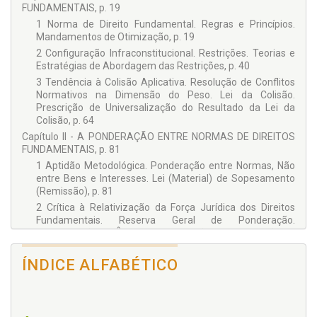
FUNDAMENTAIS, p. 19
1 Norma de Direito Fundamental. Regras e Princípios.
Mandamentos de Otimização, p. 19
2 Configuração Infraconstitucional. Restrições. Teorias e
Estratégias de Abordagem das Restrições, p. 40
3 Tendência à Colisão Aplicativa. Resolução de Conflitos
Normativos na Dimensão do Peso. Lei da Colisão.
Prescrição de Universalização do Resultado da Lei da
Colisão, p. 64
Capítulo II - A PONDERAÇÃO ENTRE NORMAS DE DIREITOS
FUNDAMENTAIS, p. 81
1 Aptidão Metodológica. Ponderação entre Normas, Não
entre Bens e Interesses. Lei (Material) de Sopesamento
(Remissão), p. 81
2 Crítica à Relativização da Força Jurídica dos Direitos
Fundamentais. Reserva Geral de Ponderação.
Relativização do Âmbito de Proteção e Preservação da
Força Jurídica, p. 108
ÍNDICE ALFABÉTICO
3 Crítica à Discricionariedade Metodológica.
Irracionalidade. Argumentação Jurídica, p. 121
4 Crítica à Subversão da Separação de Poderes. Reserva
Funcional Legislativa. Legitimação do Controle Judicial, p.
137