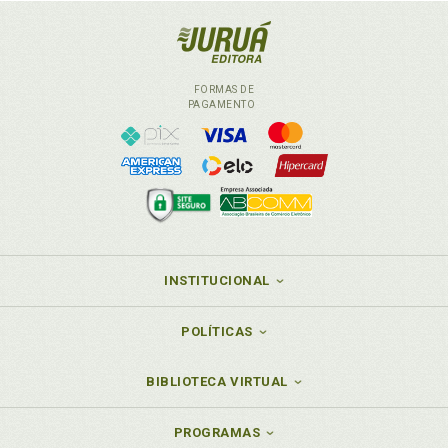
Norma de direito fundamental. Regras e princípios.
Mandamentos de otimização, p. 19
Norma restritiva. Controle judicial da ponderação
legislativa em normas restritivas aos direitos
FORMAS DE
fundamentais, p. 157
PAGAMENTO
Norma. Aptidão metodológica. Ponderação entre
normas, não entre bens e interesses. Lei (material)
de sopesamento (remissão), p. 81
Norma. Especialização e localização do controle
judicial da ponderação legislativa no âmbito do
controle de constitucionalidade de normas ordi-
nárias. Modelo bifásico de controle de
constitucionalidade. Espaços estru-turais e
INSTITUCIONAL
epistêmicos da margem de conformação do
legislador ordinário, p. 157
POLÍTICAS
O
BIBLIOTECA VIRTUAL
Ótima de Pareto. Zona de legitimidade da
ponderação legislativa. Curva de indiferença. Ótima
PROGRAMAS
de Pareto. Edgeworth box. Satisfaction frontier de