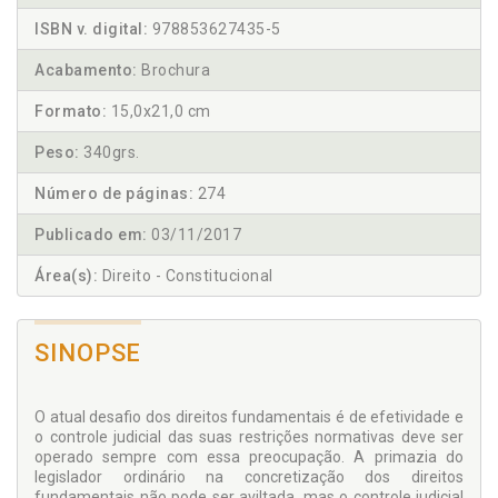
ISBN v. digital:
978853627435-5
Acabamento:
Brochura
Formato:
15,0x21,0 cm
Peso:
340grs.
Número de páginas:
274
Publicado em:
03/11/2017
Área(s):
Direito - Constitucional
SINOPSE
O atual desafio dos direitos fundamentais é de efetividade e
o controle judicial das suas restrições normativas deve ser
operado sempre com essa preocupação. A primazia do
legislador ordinário na concretização dos direitos
fundamentais não pode ser avil­tada, mas o controle judicial