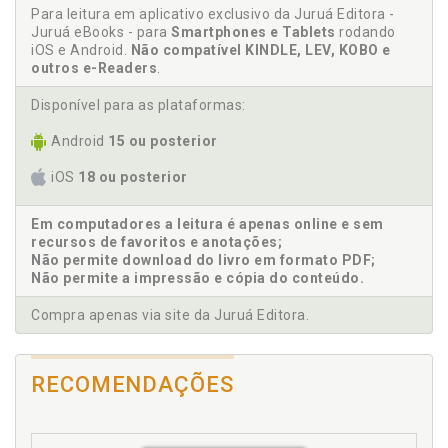
Conflito normativo. Tendência à colisão aplicativa.
Para leitura em aplicativo exclusivo da Juruá Editora -
Resolução de confli-tos normativos na dimensão do
Juruá eBooks - para
Smartphones e Tablets
rodando
peso. Lei da colisão. Prescrição de univer-salização
iOS e Android.
Não compatível KINDLE, LEV, KOBO e
do resultado da lei da colisão, p. 64
outros e-Readers
.
Constitucional. Configuração infraconstitucional.
Disponível para as plataformas:
Restrições. Teorias e estratégias de abordagem das
restrições, p. 40
Android
15 ou posterior
Controle de constitucionalidade. Especialização e
localização do controle judicial da ponderação
iOS
18 ou posterior
legislativa no âmbito do controle de constituciona-
lidade de normas ordinárias. Modelo bifásico de
Em computadores a leitura é apenas online e sem
controle de constitucio-nalidade. Espaços
recursos de favoritos e anotações;
estruturais e epistêmicos da margem de
Não permite download do livro em formato PDF;
conformação do legislador ordinário, p. 157
Não permite a impressão e cópia do conteúdo.
Controle judicial da ponderação legislativa em
Compra apenas via site da Juruá Editora.
normas restritivas aos direitos fundamentais, p. 157
Controle judicial da ponderação legislativa.
Tecnologias. Leis (material e epistêmica) de
RECOMENDAÇÕES
sopesamento. Fórmula da pesagem. Supressão de
casos de impasse na relação de precedência.
Configuração da fórmula da pesagem para o
controle judicial da ponderação legislativa.