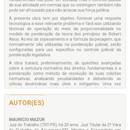
de sua atividade em normas que os restringem também não
pode ser afrouxado para não arriscar sua força jurídica.
A presente obra tem por objetivo fornecer uma resposta
tecnológi­ca a esse relevante problema e fará isso utilizando
técnicas de operação do meio da proporcionalidade no
modelo de ponderação da teoria dos princípios de Robert
Alexy. As leis de sopesamento e a fórmula da pesagem, que
normalmente são utilizadas na ponderação judicial, serão
configuradas para uso específico no controle judicial da
ponderação legislativa.
A obra tratará, preliminarmente, de questões avançadas
sobre a estrutura normativa dos direitos fundamentais e a
ponderação como método de resolução de suas colisões
normativas, analisan­do peculiaridades e debatendo as
críticas doutrinárias mais úteis e intrigantes. Uma vez
apurados os elementos dogmáticos, a obra atingirá o tema
central, tendo como ponto culminante a superação de casos
de impasse no estabelecimento da relação de precedên­cia
AUTOR(ES)
entre direitos fundamentais colidentes através de uma
“quali­ficadora democrática”. A inovação, que acarreta uma
releitura da lei epistêmica de sopesamento e, por
MAURÍCIO MAZUR
conseguinte, um aprimora­mento inferencial da fórmula da
Juiz do Trabalho (TRT-PR), há 20 anos. Juiz Titular da 2ª Vara
pesagem, reforça definitivamente a vinculação do legislador