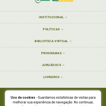
INSTITUCIONAL
POLÍTICAS
BIBLIOTECA VIRTUAL
PROGRAMAS
JURUÁDOCS
LIVREIROS
Uso de cookies
- Guardamos estatísticas de visitas para
Juruá Editora Ltda., CNPJ 77.535.508/0001-19
melhorar sua experiência de navegação. Ao continuar,
Juruá Informática Ltda., CNPJ 01.701.561/0001-80