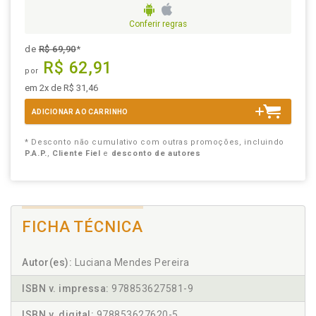
Conferir regras
de
R$ 69,90
*
R$ 62,91
por
em 2x de R$ 31,46
ADICIONAR AO CARRINHO
* Desconto não cumulativo com outras promoções, incluindo
P.A.P.
,
Cliente Fiel
e
desconto de autores
FICHA TÉCNICA
Autor(es):
Luciana Mendes Pereira
ISBN v. impressa:
978853627581-9
ISBN v. digital:
978853627620-5