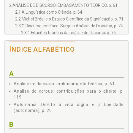
2 ANÁLISE DE DISCURSO: EMBASAMENTO TEÓRICO, p. 61
2.1 A Linguística como Ciência, p. 64
2.2 Michel Bréal e o Estudo Científico da Significação, p. 71
2.3 O Discurso em Foco: Surge a Análise de Discurso, p. 74
2.3.1 Filiações teóricas da análise de discurso, p. 76
2.3.2 Fases da Análise de Discurso, p. 83
2.3.3 Noção de discurso, p. 86
ÍNDICE ALFABÉTICO
2.4 Conceitos Essenciais, p. 97
2.4.1 Sujeito e ideologia, p. 97
2.4.2 Condições de produção e interdiscurso, p. 101
A
2.4.3 Textualidade e discursividade, p. 104
2.4.4 Formações discursivas e formações ideológicas,
Análise de discurso: embasamento teórico, p. 61
p. 106
Análise do corpus: contribuições para o direito, p.
2.4.5 Processos de produção de sentido, p. 111
119
3 ANÁLISE DO CORPUS: CONTRIBUIÇÕES PARA O DIREITO, p.
Autonomia. Direito à vida digna e à liberdade
119
(autonomia), p. 20
3.1 Testamento Vital: Lugar de Sentidos e Contradições, p.
121
B
3.2 A Constituição da Subjetividade, p. 125
3.3 A Médica e Paciente em Potencial Manifestando