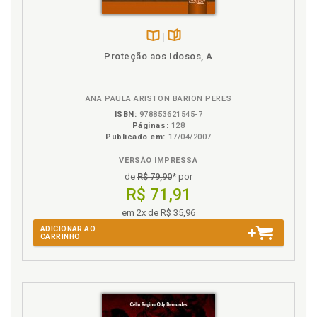
F
Feixe de discursos: jurídico, médico, religioso,
Disponível
páginas
humano, familiar, p. 140
Proteção aos Idosos, A
na
Filiações teóricas da análise de discurso, p. 76
B.V.
ANA PAULA ARISTON BARION PERES
I
ISBN:
978853621545-7
Páginas:
128
Introdução, p. 15
Publicado em:
17/04/2007
L
VERSÃO IMPRESSA
de
R$ 79,90
* por
Liberdade. Direito à vida digna e à liberdade
R$ 71,91
(autonomia), p. 20
em 2x de R$ 35,96
Linguagem no testamento vital, p. 56
ADICIONAR AO
Linguística como ciência, p. 64
CARRINHO
M
Manifestação de vontade. Médica e paciente em
potencial manifestando vontade, p. 136