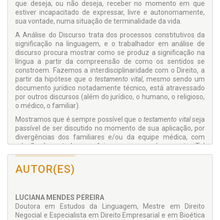
que deseja, ou não deseja, receber no momento em que
estiver incapacitado de expressar, livre e autonomamente,
sua vontade, numa situação de terminalidade da vida.
A Análise do Discurso trata dos processos constitutivos da
significação na linguagem, e o trabalhador em análise de
discurso procura mostrar como se produz a significação na
língua a partir da compreensão de como os sentidos se
constroem. Fazemos a interdisciplinaridade com o Direito, a
partir da hipótese que o
testamento vital
, mesmo sendo um
documento jurídico notadamente técnico, está atravessado
por outros discursos (além do jurídico, o humano, o religioso,
o médico, o familiar).
Mostramos que é sempre possível que o
testamento vital
seja
passível de ser discutido no momento de sua aplicação, por
divergências dos familiares e/ou da equipe médica, com
relação à vontade que foi expressa no documento. Tal
situação pode ser levada ao Poder Judiciário para decisão. E,
assim, comprovamos que se o profissional do Direito tiver
AUTOR(ES)
conhecimento em Análise de Discurso, a interpretação será
mais justa e convergente com a vontade do paciente.
Concluímos que o conhecimento em Análise de Discurso
LUCIANA MENDES PEREIRA
contribui de maneira significativa para a área jurídica.
Doutora em Estudos da Linguagem, Mestre em Direito
Negocial e Especialista em Direito Empresarial e em Bioética