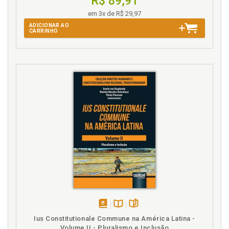
R$ 89,91
em 3x de R$ 29,97
Subjetividade. Constituição da subjetividade, p. 125
ADICIONAR AO
CARRINHO
T
Testamento vital (diretivas antecipadas de vontade
dos pacientes), p. 19
Testamento vital. Conceito de testamento vital e a
Resolução CFM 1.995/2012, p. 33
Testamento vital. Linguagem no testamento vital, p.
56
Testamento vital: lugar de sentidos e contradições,
p. 121
Textualidade e discursividade, p. 104
V
Vida digna. Direito à vida digna e à liberdade
(autonomia), p. 20
disponível
Disponível
páginas
Ius Constitutionale Commune na América Latina -
em
na
Volume II - Pluralismo e Inclusão