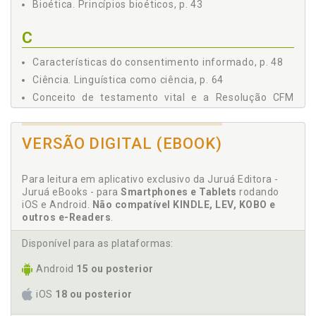
Bioética. Princípios bioéticos, p. 43
Vontade, p. 136
3.4 O Feixe de Discursos: Jurídico, Médico, Religioso,
C
Humano, Familiar, p. 140
CONSIDERAÇÕES FINAIS, p. 155
Características do consentimento informado, p. 48
REFERÊNCIAS, p. 159
Ciência. Linguística como ciência, p. 64
Conceito de testamento vital e a Resolução CFM
1.995/2012, p. 33
Consentimento informado. Características, p. 48
VERSÃO DIGITAL (EBOOK)
Consentimento informado. Noção de consentimento
informado, p. 41
Considerações finais, p. 155
Para leitura em aplicativo exclusivo da Juruá Editora -
Juruá eBooks - para
Smartphones e Tablets
rodando
Constituição da subjetividade, p. 125
iOS e Android.
Não compatível KINDLE, LEV, KOBO e
Constituição do corpus, p. 57
outros e-Readers
.
Corpus. Análise do corpus: contribuições para o
Disponível para as plataformas:
direito, p. 119
Corpus. Constituição do corpus, p. 57
Android
15 ou posterior
D
iOS
18 ou posterior