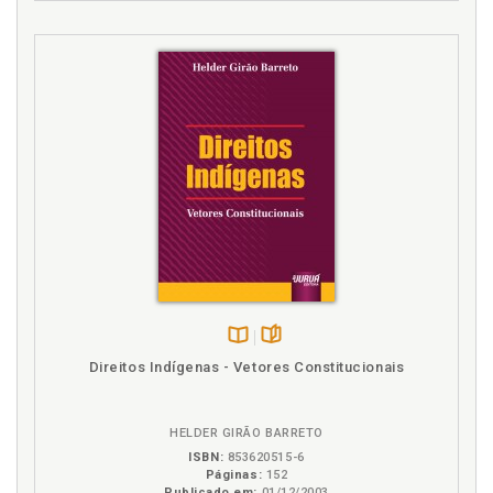
Disponível
páginas
Direitos Indígenas - Vetores Constitucionais
na
B.V.
HELDER GIRÃO BARRETO
ISBN:
853620515-6
Páginas:
152
Publicado em:
01/12/2003