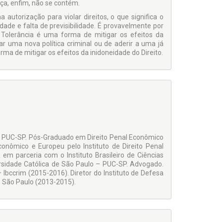
nça, enfim, não se contém.
autorização para violar direi­tos, o que significa o
ade e falta de previsibilidade. É provavelmente por
. Tolerância é uma forma de mitigar os efeitos da
ar uma nova política criminal ou de aderir a uma já
rma de mitigar os efeitos da inidoneidade do Direito.
o – PUC-SP. Pós-Graduado em Direito Penal Econômico
onômico e Europeu pelo Instituto de Direito Penal
m parceria com o Insti­tuto Brasileiro de Ciências
versidade Católica de São Paulo – PUC-SP. Advogado.
– Ibccrim (2015-2016). Diretor do Instituto de Defesa
 São Paulo (2013-2015).