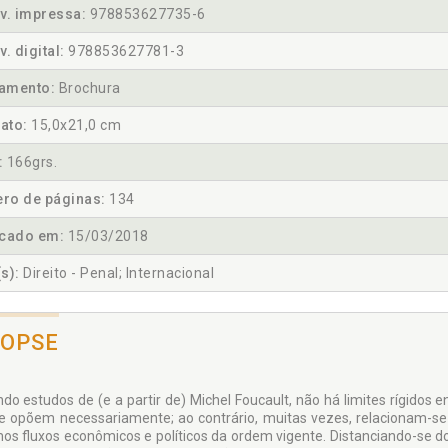
v. impressa:
978853627735-6
v. digital:
978853627781-3
amento:
Brochura
ato:
15,0x21,0 cm
:
166grs.
ro de páginas:
134
icado em:
15/03/2018
s):
Direito - Penal; Internacional
NOPSE
o estudos de (e a partir de) Michel Foucault, não há limites rígidos en
e opõem necessariamente; ao contrário, muitas vezes, relacionam-se n
s fluxos econômicos e políticos da ordem vi­gente. Distanciando-se do 