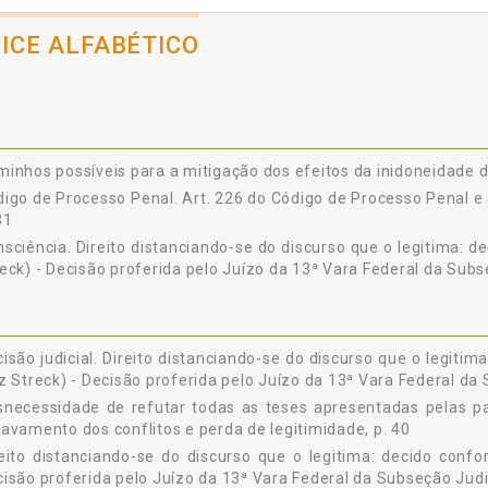
DICE ALFABÉTICO
inhos possíveis para a mitigação dos efeitos da inidoneidade do
igo de Processo Penal. Art. 226 do Código de Processo Penal e
31
sciência. Direito distanciando-se do discurso que o legitima: 
eck) - Decisão proferida pelo Juízo da 13ª Vara Federal da Subse
isão judicial. Direito distanciando-se do discurso que o legiti
z Streck) - Decisão proferida pelo Juízo da 13ª Vara Federal da 
necessidade de refutar todas as teses apresentadas pelas pa
avamento dos conflitos e perda de legitimidade, p. 40
eito distanciando-se do discurso que o legitima: decido confo
isão proferida pelo Juízo da 13ª Vara Federal da Subseção Judici