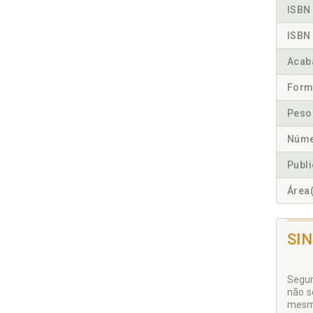
ISBN 
ISBN 
Acab
Form
Peso
Núme
Publ
Área(
SI
Segund
não s
mesmo