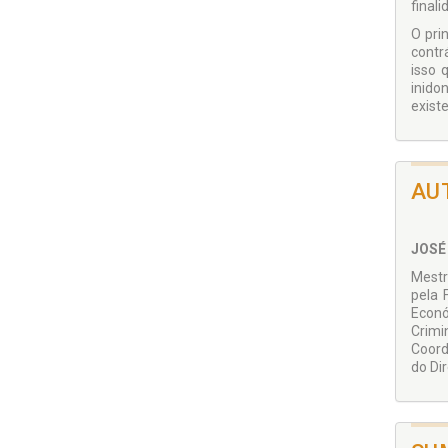
final
O pri
contr
isso 
inido
exist
AU
JOSÉ
Mestr
pela 
Econó
Crimi
Coord
do Di