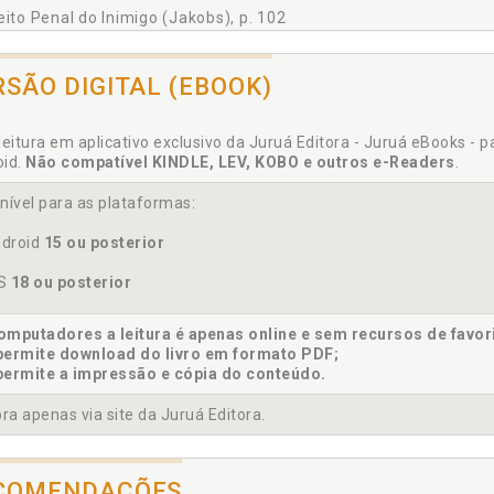
eito Penal do Inimigo (Jakobs), p. 102
eito Penal em ação: algumas ilustrações, p. 31
eito Penal. Inidoneidade do Direito Penal, p. 92
RSÃO DIGITAL (EBOOK)
eito utilizando-se de ilegalidades para funcionar "melhor". Cons
eito. Ordem econômica e social vigente e o direito, p. 25
leitura em aplicativo exclusivo da Juruá Editora - Juruá eBooks - 
ga. Guerra às drogas, p. 82
oid.
Não compatível KINDLE, LEV, KOBO e outros e-Readers
.
nível para as plataformas:
droid
15 ou posterior
nomia de mercado. Art. 226 do Código de Processo Penal e a 
OS
18 ou posterior
mputadores a leitura é apenas online e sem recursos de favor
permite download do livro em formato PDF;
rra às drogas, p. 82
permite a impressão e cópia do conteúdo.
a apenas via site da Juruá Editora.
galidade. Direito utilizando-se de ilegalidades para funcionar "m
galidades e legalidades, p. 17
COMENDAÇÕES