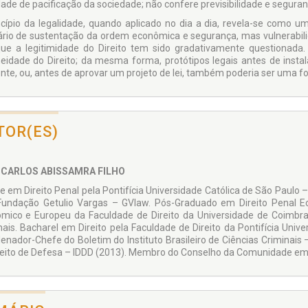
idade de pacificação da sociedade; não confere previsibilidade e segura
ncípio da legalidade, quando aplicado no dia a dia, revela-se como uma 
ário de sustentação da or­dem econômica e segurança, mas vulnerabilid
que a legitimidade do Direito tem sido gradativamente questionada
neidade do Direito; da mesma forma, protótipos legais antes de instal
ente, ou, antes de aprovar um projeto de lei, também poderia ser uma fo
TOR(ES)
 CARLOS ABISSAMRA FILHO
e em Direito Penal pela Pontifícia Universidade Católica de São Paul
Fundação Getulio Vargas – GVlaw. Pós-Graduado em Direito Penal Ec
mico e Europeu da Faculdade de Direito da Universidade de Coimbra e
nais. Bacharel em Direito pela Faculdade de Direito da Pontifícia Uni­
enador-Chefe do Boletim do Instituto Bra­sileiro de Ciências Crimi­nais 
reito de Defesa – IDDD (2013). Membro do Conselho da Comuni­dade em