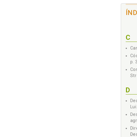
ÍN
C
Cam
Cód
p. 
Con
Str
D
Dec
Lui
Des
agr
Dir
Dec