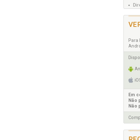
Dir
Dir
Dir
VE
Dir
Dir
Para 
Dro
Andr
E
Dispo
An
Eco
31
i
G
Em co
Não 
Gue
Não 
I
Compr
Ile
Ile
RE