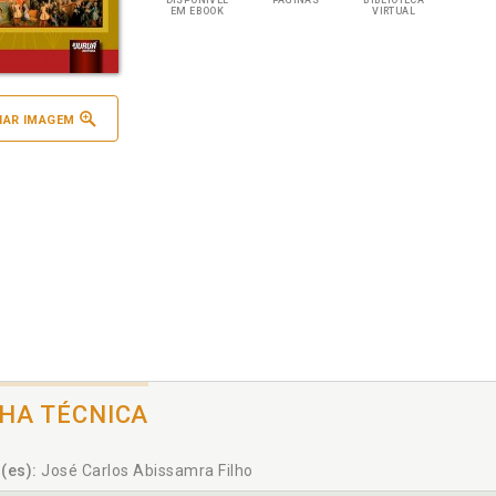
DISPONÍVEL
PÁGINAS
BIBLIOTECA
EM EBOOK
VIRTUAL
IAR IMAGEM
CHA TÉCNICA
(es):
José Carlos Abissamra Filho