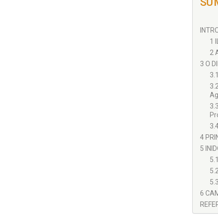
SU
INTRO
1 
2 
3 O D
3.
3.
Ag
3.
Pr
3.
4 PRI
5 INI
5.
5.
5.
6 CAM
REFER