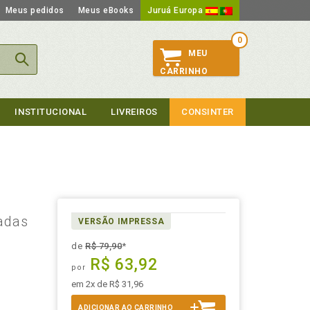
Meus pedidos
Meus eBooks
Juruá Europa
0
MEU
CARRINHO
INSTITUCIONAL
LIVREIROS
CONSINTER
zadas
VERSÃO IMPRESSA
de
R$ 79,90
*
R$ 63,92
por
em 2x de R$ 31,96
ADICIONAR AO CARRINHO