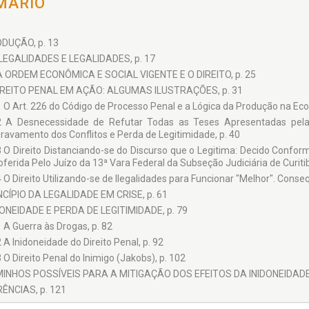
MÁRIO
DUÇÃO, p. 13
ILEGALIDADES E LEGALIDADES, p. 17
A ORDEM ECONÔMICA E SOCIAL VIGENTE E O DIREITO, p. 25
IREITO PENAL EM AÇÃO: ALGUMAS ILUSTRAÇÕES, p. 31
1 O Art. 226 do Código de Processo Penal e a Lógica da Produção na Ec
2 A Desnecessidade de Refutar Todas as Teses Apresentadas pelas
ravamento dos Conflitos e Perda de Legitimidade, p. 40
3 O Direito Distanciando-se do Discurso que o Legitima: Decido Confor
oferida Pelo Juízo da 13ª Vara Federal da Subseção Judiciária de Curitib
4 O Direito Utilizando-se de Ilegalidades para Funcionar "Melhor". Conse
NCÍPIO DA LEGALIDADE EM CRISE, p. 61
DONEIDADE E PERDA DE LEGITIMIDADE, p. 79
1 A Guerra às Drogas, p. 82
2 A Inidoneidade do Direito Penal, p. 92
3 O Direito Penal do Inimigo (Jakobs), p. 102
INHOS POSSÍVEIS PARA A MITIGAÇÃO DOS EFEITOS DA INIDONEIDADE D
ÊNCIAS, p. 121