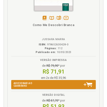
disponível
Disponível
páginas
vídeo
Como Me Descobri Branca
em
na
da
eBook
B.V.
obra
JUSSARA MARRA
ISBN:
978652630428-0
Páginas:
112
Publicado em:
10/05/2023
VERSÃO IMPRESSA
de
R$ 79,90
* por
R$ 71,91
em 2x de R$ 35,96
ADICIONAR AO
CARRINHO
VERSÃO DIGITAL
de
R$ 57,70
* por
R$ 51,93