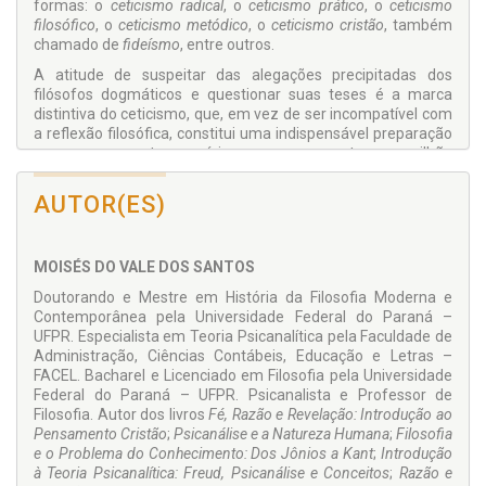
formas: o
ceticismo radical
, o
ceticismo prático
, o
ceticismo
filosófico
, o
ceticismo metódico
, o
ceticismo cristão
, também
chamado de
fideísmo
, entre outros.
A atitude de suspeitar das alegações precipitadas dos
filósofos dogmáticos e questionar suas teses é a marca
distintiva do ceticismo, que, em vez de ser incompatível com
a reflexão filosófica, constitui uma indispensável preparação
para o seu correto exercício, porque ao penetrar o aguilhão
da dúvida na consciência do filósofo, o estimula a buscar
soluções filosóficas mais consistentes. E apesar do ceticismo
AUTOR(ES)
ser acusado de incorrer em contradições, e ser rotulado
como libertino, profano e irreligioso, ele é na verdade um
elemento crucial para o desenvolvimento espiritual do
MOISÉS DO VALE DOS SANTOS
indivíduo e da Humanidade.
Doutorando e Mestre em História da Filosofia Moderna e
Contemporânea pela Universidade Federal do Paraná –
UFPR. Especialista em Teoria Psicanalítica pela Faculdade de
Administração, Ciências Contábeis, Educação e Letras –
FACEL. Bacharel e Licenciado em Filosofia pela Universidade
Federal do Paraná – UFPR. Psicanalista e Professor de
Filosofia. Autor dos livros
Fé, Razão e Revelação: Introdução ao
Pensamento Cristão
;
Psicanálise e a Natureza Humana
;
Filosofia
e o Problema do Conhecimento: Dos Jônios a Kant
;
Introdução
à Teoria Psicanalítica: Freud, Psicanálise e Conceitos
;
Razão e