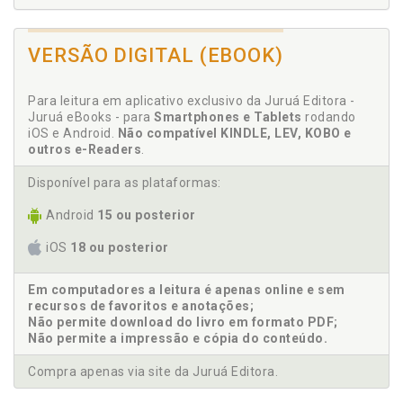
D
VERSÃO DIGITAL (EBOOK)
David Hume. Ceticismo radical de David Hume, p. 63
Para leitura em aplicativo exclusivo da Juruá Editora -
F
Juruá eBooks - para
Smartphones e Tablets
rodando
iOS e Android.
Não compatível KINDLE, LEV, KOBO e
Fideísmo: o ceticismo cristão, p. 73
outros e-Readers
.
Filosofia. Ceticismo filosófico de Pirro de Élis e
Sexto Empírico, p. 39
Disponível para as plataformas:
Android
15 ou posterior
I
iOS
18 ou posterior
Introdução, p. 7
Em computadores a leitura é apenas online e sem
M
recursos de favoritos e anotações;
Não permite download do livro em formato PDF;
Metodismo. Ceticismo metódico de René Descartes,
Não permite a impressão e cópia do conteúdo.
p. 55
Michel de Montaigne. Ceticismo de Michel de
Compra apenas via site da Juruá Editora.
Montaigne, p. 49