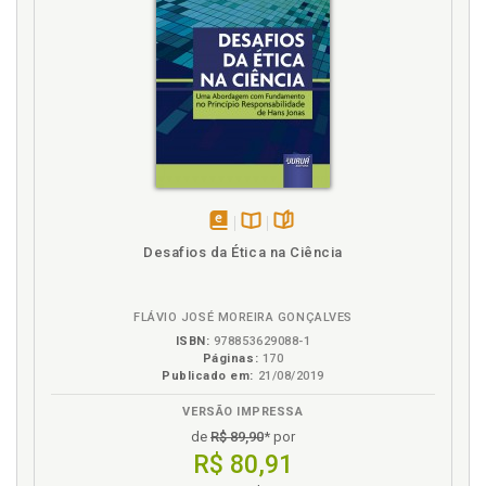
disponível
Disponível
páginas
Desafios da Ética na Ciência
em
na
eBook
B.V.
FLÁVIO JOSÉ MOREIRA GONÇALVES
ISBN:
978853629088-1
Páginas:
170
Publicado em:
21/08/2019
VERSÃO IMPRESSA
de
R$ 89,90
* por
R$ 80,91