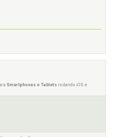
deral, p. 103
 de legalidade do Tribunal de Contas da concessão de
Justiça, p. 116
para
Smartphones e Tablets
rodando iOS e
role de legalidade do Tribunal de Contas da
, p. 96