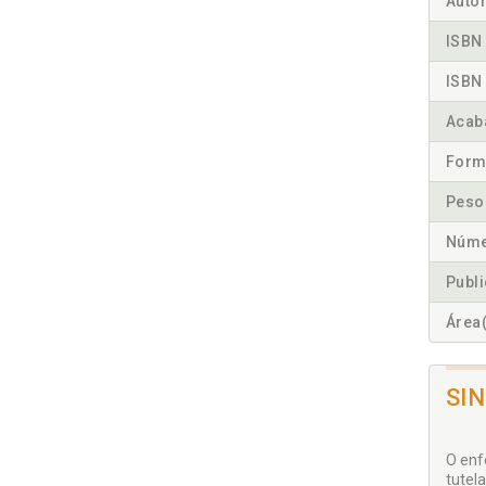
Autor
ISBN 
ISBN 
Acab
Form
Peso
Núme
Publ
Área(
SI
O enf
tutel