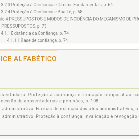
3.2.3 Proteção à Confiança e Direitos Fundamentais, p. 64
3.2.4 Proteção à Confiança e Boa-fé, p. 68
ulo 4 PRESSUPOSTOS E MODOS DE INCIDÊNCIA DO MECANISMO DE PR
1 PRESSUPOSTOS, p. 73
4.1.1 Existência da Confiança, p. 74
4.1.1.1 Base de confiança, p. 74
4.1.1.1.1 Base positiva, p. 75
4.1.1.1.2 Base negativa, p. 78
DICE ALFABÉTICO
4.1.1.1.3 Base inexistente, p. 79
4.1.1.2 Confiança na base, p. 80
4.1.2 Legitimidade da Confiança, p. 81
4.1.3 Inexistência de Interesse Público Contrário, p. 82
2 MODOS DE INCIDÊNCIA DO MECANISMO DE PROTEÇÃO À CONFIANÇA, 
sentadoria. Proteção à confiança e limitação temporal ao co
ulo 5 O PRINCÍPIO DA PROTEÇÃO À CONFIANÇA NO DIREITO BRASILEIRO,
cessão de aposentadorias e pen-sões, p. 108
1 DOUTRINA, p. 87
 administrativo. Formas de extinção dos atos administrativos, p
5.1.1 Primeiras Abordagens do Princípio, p. 87
 administrativo. Proteção à confiança, invalidação e revogação 
5.1.2 Formas de Extinção dos Atos Administrativos, p. 89
5.1.3 Proteção à Confiança, Invalidação e Revogação dos Atos Administ
2 PROTEÇÃO À CONFIANÇA NA CONSTITUIÇÃO E NAS LEIS FEDERAIS, p.