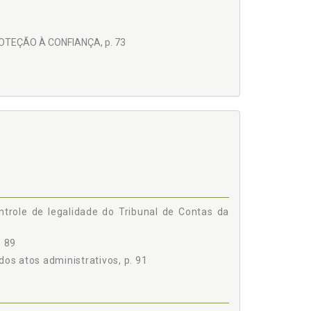
OTEÇÃO À CONFIANÇA, p. 73
p. 83
ntrole de legalidade do Tribunal de Contas da
 p. 87
. 89
dos atos administrativos, p. 91
rativos, p. 91
 96