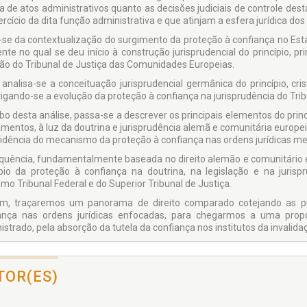
ca de atos administrativos quanto as decisões judiciais de controle dest
rcício da dita função administrativa e que atinjam a esfera jurídica dos 
-se da contextualização do surgimento da proteção à confiança no Est
nte no qual se deu iní­cio à construção jurisprudencial do princípio, 
ão do Tribunal de Justiça das Comunidades Europeias.
 analisa-se a conceituação jurisprudencial germânica do princípio, cris
tigando-se a evolução da proteção à confiança na jurisprudência do Tr
bo desta análise, passa-se a descrever os principais elementos do princ
mentos, à luz da doutrina e jurisprudência alemã e comunitária europei
cidência do mecanismo da proteção à confiança nas ordens jurídicas m
quência, fundamentalmente baseada no direito alemão e comunitário 
ípio da proteção à confiança na doutrina, na legislação e na jurisp
mo Tribunal Federal e do Superior Tribunal de Justiça.
im, traçaremos um panorama de direito comparado cotejando as pr
ança nas ordens jurídicas enfoca­das, para chegarmos a uma prop
istrado, pela absorção da tutela da confiança nos institutos da invali­d
se verá, o direito brasileiro sai enriquecido com a inclusão do princí
istrativo, pois ampliam-se os mecanismos de concreção à segurança jurí
 significado axiológico à legalidade formal, o que, por outro prisma, a
TOR(ES)
administrativos.