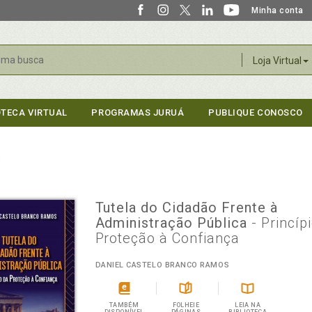
Minha conta
r
Loja Virtual
OTECA VIRTUAL
PROGRAMAS JURUÁ
PUBLIQUE CONOSCO
a
Tutela do Cidadão Frente à
Administração Pública
- Princíp
Proteção à Confiança
DANIEL CASTELO BRANCO RAMOS
TAMBÉM
FOLHEIE
LEIA NA