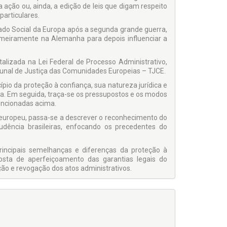
a ação ou, ainda, a edição de leis que digam respeito
particulares.
ado Social da Europa após a segunda grande guerra,
primeiramente na Alemanha para depois influenciar a
tali­zada na Lei Federal de Processo Administrativo,
ibunal de Justiça das Comunidades Europeias – TJCE.
ípio da proteção à confiança, sua natureza jurídica e
a. Em seguida, traça-se os pres­supostos e os modos
encionadas acima.
europeu, passa-se a descrever o reconhecimento do
rudência brasileiras, enfocando os precedentes do
incipais semelhanças e diferenças da proteção à
osta de aperfeiçoamento das garantias legais do
ação e revogação dos atos administrativos.
pio da proteção à confiança no nosso regime jurídico
dica no exercício da função ad­ministrativa, dando-
grega outras possibilidades ao controle judicial dos