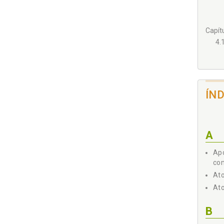
Capít
4.
ÍN
A
4.
Apo
Capít
con
5.
Ato
Ato
B
5.