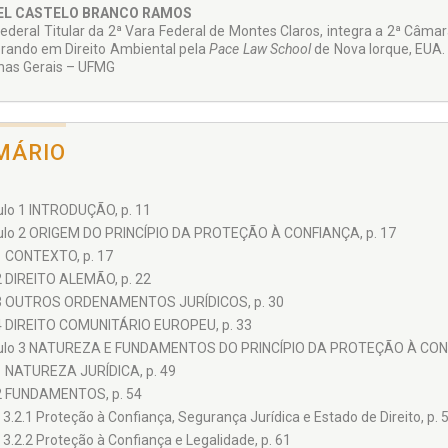
EL CASTELO BRANCO RAMOS
Federal Titular da 2ª Vara Federal de Montes Claros, integra a 2ª Câ­ma
rando em Direito Ambiental pela
Pace Law School
de Nova Iorque, EUA.
nas Gerais – UFMG
MÁRIO
ulo 1 INTRODUÇÃO, p. 11
ulo 2 ORIGEM DO PRINCÍPIO DA PROTEÇÃO À CONFIANÇA, p. 17
1 CONTEXTO, p. 17
2 DIREITO ALEMÃO, p. 22
3 OUTROS ORDENAMENTOS JURÍDICOS, p. 30
4 DIREITO COMUNITÁRIO EUROPEU, p. 33
ulo 3 NATUREZA E FUNDAMENTOS DO PRINCÍPIO DA PROTEÇÃO À CONF
1 NATUREZA JURÍDICA, p. 49
2 FUNDAMENTOS, p. 54
3.2.1 Proteção à Confiança, Segurança Jurídica e Estado de Direito, p. 
3.2.2 Proteção à Confiança e Legalidade, p. 61