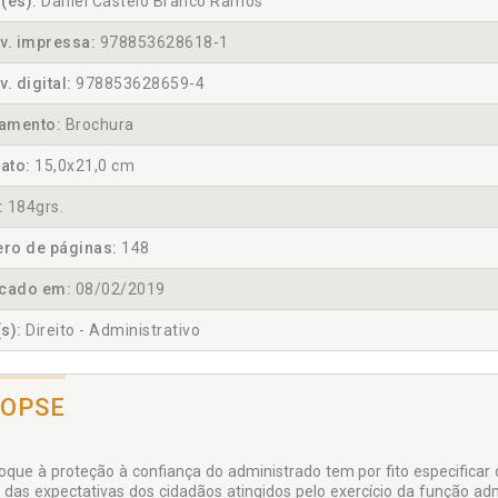
(es):
Daniel Castelo Branco Ramos
v. impressa:
978853628618-1
v. digital:
978853628659-4
amento:
Brochura
ato:
15,0x21,0 cm
:
184grs.
ro de páginas:
148
icado em:
08/02/2019
s):
Direito - Administrativo
NOPSE
oque à proteção à confiança do administrado tem por fito especificar o
a das expectativas dos ci­dadãos atingidos pelo exercício da função adm