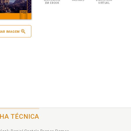
DISPONÍVEL
PÁGINAS
BIBLIOTECA
EM EBOOK
VIRTUAL
IAR IMAGEM
CHA TÉCNICA