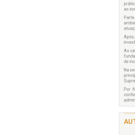
práti
ao exe
Parte
ambie
atuaç
Após,
inves
Ao ca
funda
de in
Na se
princ
Supre
Por f
confi
admin
Como 
admin
se um
AU
atos 