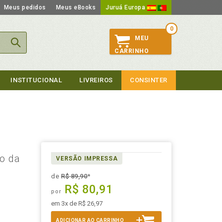
Meus pedidos
Meus eBooks
Juruá Europa
0
MEU
CARRINHO
INSTITUCIONAL
LIVREIROS
CONSINTER
io da
VERSÃO IMPRESSA
de
R$ 89,90
*
R$ 80,91
por
em 3x de R$ 26,97
ADICIONAR AO CARRINHO