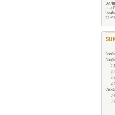
DANI
Juiz 
Douto
de Mi
SU
Capít
Capít
2.
2.
2.
2.
Capít
3.
3.