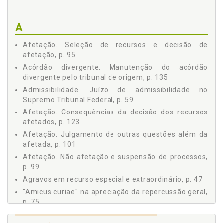
18 Conceito de Repercussão Geral e sua Extensão, p. 71
19 "Amicus Curiae" na Apreciação da Repercussão Geral,
A
p. 75
20 Repercussão Geral e Suspensão de Processos, p. 77
Afetação. Seleção de recursos e decisão de
21 Exclusão de Processo da Decisão de Sobrestamento
afetação, p. 95
no Tribunal de Origem, p. 79
Acórdão divergente. Manutenção do acórdão
22 Negativa de Repercussão Geral pelo STF, p. 81
divergente pelo tribunal de origem, p. 135
23 Prazo para Julgamento do Recurso com Repercussão
Admissibilidade. Juízo de admissibilidade no
Geral, p. 83
Supremo Tribunal Federal, p. 59
24 Súmula da Decisão sobre Repercussão Geral, p. 85
Afetação. Consequências da decisão dos recursos
25 Multiplicidade de Recursos Extraordinários e Especiais,
afetados, p. 123
p. 87
Afetação. Julgamento de outras questões além da
26 Seleção de Recursos Repetitivos no Tribunal de
Origem, p. 91
afetada, p. 101
27 Seleção de Recursos e Decisão de Afetação, p. 95
Afetação. Não afetação e suspensão de processos,
p. 99
28 Prazo para Julgamento dos Recursos Afetados, p. 97
29 Não Afetação e Suspensão de Processos, p. 99
Agravos em recurso especial e extraordinário, p. 47
30 Julgamento de Outras Questões Além da Afetada, p.
"Amicus curiae" na apreciação da repercussão geral,
101
p. 75
31 Intimação das Partes da Suspensão do seu Processo,
"Amicus curiae". Manifestação de "amicus curiae"
p. 103