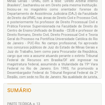
Minas Gerais - UFMG, com a tese: “
Direito Arbitral Interno
Brasileiro
”, bacharelou-se em Direito pela mesma Instituição.
Iniciou-se no magistério como orientador forense do
Departamento de Assistência Judiciária (DAJ) da Faculdade
de Direito da UFMG, nas áreas de Direito Civil e Processo Civil,
e posteriormente foi professor de Direito Processual Civil e
Prática Forense Supervisionada na Faculdade de Direito do
Centro de Ensino Unificado de Brasília - CEUB e professor de
Direito Romano, Direito Civil, Direito Processual Civil e Teoria
Geral do Processo na Pontifícia Universidade Católica do Rio
de Janeiro - PUC-Rio. No campo profissional, foi aprovado
nos concursos públicos de Juiz do Estado de Minas Gerais e
Juiz do Trabalho, bem como para Procurador da República,
cargo que veio a assumir atuando perante o extinto Tribunal
Federal de Recursos em Brasília/DF até ingressar na
magistratura federal, assumindo a titularidade da 19ª Vara
Federal no Rio de Janeiro. Em 1993, foi promovido a
Desembargador Federal do Tribunal Regional Federal da 2ª
Região, com sede no Rio de Janeiro. Na qualidade de jurista,
integrou a Comissão de Reforma do Código de Processo Civil
de 1973, e, na de professor, profere palestras e ministra
SUMÁRIO
cursos de curta duração pelo país, participando inclusive de
bancas examinadoras em concursos públicos para ingresso
no magistério superior, além de bancas de mestrado e
doutorado. Professor de Direito Processual Civil da Faculdade
PARTE TEÓRICA, p. 13