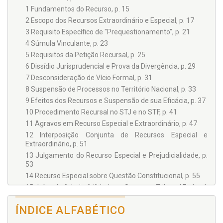
Nacional de Direito da UFRJ. O autor é, ainda, membro
1 Fundamentos do Recurso, p. 15
permanente do Instituto Brasileiro de Direito Processual -
2 Escopo dos Recursos Extraordinário e Especial, p. 17
IBDP.
3 Requisito Específico de "Prequestionamento", p. 21
4 Súmula Vinculante, p. 23
5 Requisitos da Petição Recursal, p. 25
6 Dissídio Jurisprudencial e Prova da Divergência, p. 29
7 Desconsideração de Vício Formal, p. 31
8 Suspensão de Processos no Território Nacional, p. 33
9 Efeitos dos Recursos e Suspensão de sua Eficácia, p. 37
10 Procedimento Recursal no STJ e no STF, p. 41
11 Agravos em Recurso Especial e Extraordinário, p. 47
12 Interposição Conjunta de Recursos Especial e
Extraordinário, p. 51
13 Julgamento do Recurso Especial e Prejudicialidade, p.
53
14 Recurso Especial sobre Questão Constitucional, p. 55
15 Juízo de Admissibilidade no Supremo Tribunal Federal,
p. 59
16 Ofensa Reflexa à Constituição, p. 61
ÍNDICE ALFABÉTICO
17 Julgamento dos Recursos no STJ e no STF, p. 65