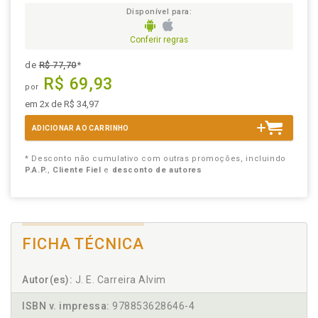
Disponível para:
Conferir regras
de
R$ 77,70
*
R$ 69,93
por
em 2x de R$ 34,97
ADICIONAR AO CARRINHO
* Desconto não cumulativo com outras promoções, incluindo
P.A.P.
,
Cliente Fiel
e
desconto de autores
FICHA TÉCNICA
Autor(es):
J. E. Carreira Alvim
ISBN v. impressa:
978853628646-4