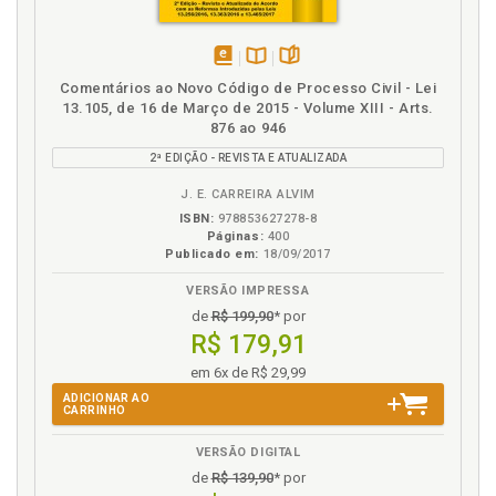
Ofensa reflexa à Constituição, p. 61
P
disponível
Disponível
páginas
Comentários ao Novo Código de Processo Civil - Lei
Petição. Requisitos da petição recursal, p. 25
em
na
13.105, de 16 de Março de 2015 - Volume XIII - Arts.
Prática. Recurso especial. Contrarrazões do recurso
eBook
B.V.
876 ao 946
especial, p. 169
2ª EDIÇÃO - REVISTA E ATUALIZADA
Prática. Recurso especial. Decisão de intimação para
resposta, p. 167
J. E. CARREIRA ALVIM
Prática. Recurso especial. Decisão sobre juízo de
ISBN:
978853627278-8
Páginas:
400
admissibilidade, p. 177
Publicado em:
18/09/2017
Prática. Recurso especial. Despacho de conclusão
dos autos, p. 175
VERSÃO IMPRESSA
de
R$ 199,90
* por
Prática. Recurso especial. Petição de recurso
R$ 179,91
especial, p. 159
Prática. Recurso especial. Razões do recurso
em 6x de R$ 29,99
especial, p. 161
ADICIONAR AO
CARRINHO
Prática. Recurso extraordinário. Contrarrazões do
recurso extraordinário, p. 201
VERSÃO DIGITAL
Prática. Recurso extraordinário. Decisão de
de
R$ 139,90
* por
intimação para resposta, p. 199