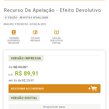
Recurso De Apelação - Efeito Devolutivo
2ª EDIÇÃO - REVISTA E ATUALIZADA
MAURO PEDROSO GONÇALVES
TAMBÉM
FOLHEIE
LEIA NA
DISPONÍVEL
PÁGINAS
BIBLIOTECA
EM EBOOK
VIRTUAL
VERSÃO IMPRESSA
de
R$ 99,90
*
R$ 89,91
por
em 3x de R$ 29,97
ADICIONAR AO CARRINHO
VERSÃO DIGITAL
Disponível para: