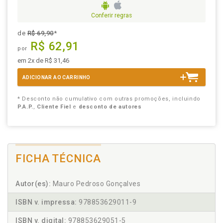
Conferir regras
de
R$ 69,90
*
R$ 62,91
por
em 2x de R$ 31,46
ADICIONAR AO CARRINHO
* Desconto não cumulativo com outras promoções, incluindo
P.A.P.
,
Cliente Fiel
e
desconto de autores
FICHA TÉCNICA
Autor(es):
Mauro Pedroso Gonçalves
ISBN v. impressa:
978853629011-9
ISBN v. digital:
978853629051-5