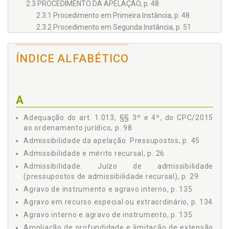
2.3 PROCEDIMENTO DA APELAÇÃO, p. 48
2.3.1 Procedimento em Primeira Instância, p. 48
2.3.2 Procedimento em Segunda Instância, p. 51
Capítulo 3 ‒ EFEITOS DOS RECURSOS, p. 57
3.1 IMPEDITIVO DE FORMAÇÃO DE COISA JULGADA, p. 57
ÍNDICE ALFABÉTICO
3.2 DEVOLUTIVO, p. 59
3.3 TRANSLATIVO, p. 67
3.4 REGRESSIVO, p. 72
A
3.5 SUSPENSIVO, p. 73
3.6 EXPANSIVO, p. 75
Adequação do art. 1.013, §§ 3º e 4º, do CPC/2015
3.7 SUBSTITUTIVO, p. 76
ao ordenamento jurídico, p. 98
Capítulo 4 ‒ REFORMA DO EFEITO DEVOLUTIVO DA
Admissibilidade da apelação. Pressupostos, p. 45
APELAÇÃO, p. 79
Admissibilidade e mérito recursal, p. 26
4.1 CRISE DO JUDICIÁRIO VERSUS EFETIVIDADE,
INSTRUMENTALIDADE E CELERIDADE, p. 79
Admissibilidade. Juízo de admissibilidade
4.1.1 Devido Processo Legal como Princípio Gerador de
(pressupostos de admissibilidade recursal), p. 29
Princípios, p. 80
Agravo de instrumento e agravo interno, p. 135
4.1.2 Efetividade, Instrumentalidade e Celeridade, p. 82
Agravo em recurso especial ou extraordinário, p. 134
4.2 A REFORMA DO CPC/1973 E O SURGIMENTO DO
Agravo interno e agravo de instrumento, p. 135
CPC/2015, p. 84
Ampliação de profundidade e limitação de extensão
4.3 AMPLIAÇÃO DE PROFUNDIDADE E LIMITAÇÃO DE