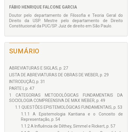
FÁBIO HENRIQUE FALCONE GARCIA
Biblioteca de Filosofia, Sociologia e Teoria do Direito
Doutor pelo departa­mento de Filosofia e Teoria Geral do
Direi­to da USP. Mestre pelo departamento de Di­reito
O Brasil, como país periférico no sistema social global,
Constitucional da PUC/SP. Juiz de di­reito em São Paulo.
atravessa um período histórico-social conturbado sob o
âmago editorial, em que o tecnicismo-dogmático de baixa
consistência teórica e o pragmatismo-imediatista
desenfreado assentam-se como principais atores do
neocapitalismo, a materializar-se no contexto do mercado
SUMÁRIO
editorial, numa avalanche de publicações cujo intento é
simplificar o insimplificável, com obras de repetição em
massa, sem outro propósito qualquer do que atender a uma
ABREVIATURAS E SIGLAS, p. 27
demanda de informação resumida. Sem menoscabo a esse
LISTA DE ABREVIATURAS DE OBRAS DE WEBER, p. 29
público, a Juruá Editora e o Coordenador desta Coleção – o
Prof. Fernando Rister de Sousa Lima – saemna contramão
INTRODUÇÃO, p. 31
dos catálogos a fim de cunhar espaço nesse mercado para
PARTE I, p. 47
trabalhos de verticalidade cognitiva, num diálogo com as
1 CATEGORIAS METODOLÓGICAS FUNDAMENTAIS DA
disciplinas propedêuticas do Direito. Para tal mister, além de
SOCIOLOGIA COMPREENSIVA DE MAX WEBER, p. 49
coragem, ousadia e forte sentimento de compromisso social,
reclamou-se de guarida de um grupo seleto de intelectuais,
1.1 QUESTÕES EPISTEMOLÓGICAS FUNDAMENTAIS, p. 53
que, prontamente, aceitaram formar o Conselho Editorial
1.1.1 A Epistemologia Kantiana e o Conceito de
desta Biblioteca, cada qual, é verdade, com sua característica
Representação, p. 54
teórica, porém, todos ligados sob uma só família: “a pesquisa
1.1.2 A Influência de Dilthey, Simmel e Rickert, p. 57
jurídica”!