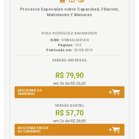
jurídico, p. 135
disponível
Disponível
páginas
Procesos Especiales sobre Capacidad, Filiación,
em
na
Matrimonio Y Menores
E
eBook
B.V.
Economia, p. 209
ROSA RODRÍGUEZ BAHAMONDE
Economia. Relações exógenas do direito: economia,
ISBN:
978853624518-8
política e cultura, p. 205
Páginas:
132
Publicado em:
23/04/2014
Eigengesetzlichkeit. Legalidade própria
(eigengesetzlichkeit) do direito e sociedade
VERSÃO IMPRESSA
reticular, p. 336
Emergência da sociedade reticular, p. 250
R$ 79,90
Epistemologia kantiana e o conceito de
em 3x de R$ 26,63
representação, p. 54
ADICIONAR AO
Epistemologia. Questões epistemológicas
CARRINHO
fundamentais, p. 53
VERSÃO DIGITAL
Escassez, p. 210
R$ 57,70
Estado contemporâneo. Transformações, p. 243
em 2x de R$ 28,85
Estado liberal ao Estado de bem-estar social, p. 245
ADICIONAR EBOOK
Estado. Direito e Estado, p. 129
AO CARRINHO
Estatuto principesco patrimonial. Direito oficial e