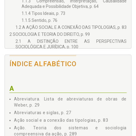
1.1.3 Compreensão, Interpretação, Causalidade
Adequada e Possibilidade Objetiva, p. 64
1.1.4 Tipos Ideais, p. 73
1.1.5 Sentido, p. 76
1.2 A AÇÃO SOCIAL E A CONEXÃO DAS TIPOLOGIAS, p. 83
2 SOCIOLOGIA E TEORIA DO DIREITO, p. 99
2.1 A DISTINÇÃO ENTRE AS PERSPECTIVAS
SOCIOLÓGICA E JURÍDICA, p. 100
2.1.1 Regra, Norma e Máxima, p. 102
2.1.2 O Modelo do "Jogo" e a Regra Jurídica, p. 105
ÍNDICE ALFABÉTICO
2.1.2.1 Skat e cortesia, p. 111
2.2 A DIMENSÃO INSTITUCIONAL DO DOMÍNIO DO
DIREITO, p. 126
A
2.2.1 Direito e Estado, p. 129
2.2.2 Direito, Costume e Convenção, p. 133
Abreviatura. Lista de abreviaturas de obras de
2.2.3 Formação e Limites do Domínio Jurídico, p. 135
Weber, p. 29
2.3 A TIPOLOGIA DA ÉTICA, p. 138
Abreviaturas e siglas, p. 27
2.4 WEBER E O POSITIVISMO JURÍDICO, p. 146
Ação social e a conexão das tipologias, p. 83
3 AS CONDIÇÕES DE DESENVOLVIMENTO DO DIREITO
MODERNO, p. 155
Ação. Teoria dos sistemas e sociologia
compreensiva da ação, p. 289
3.1 BASES DA ANÁLISE HISTÓRICO-EVOLUTIVA DO