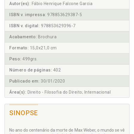
Autor(es):
Fábio Henrique Falcone Garcia
ISBN v. impressa:
978853629387-5
ISBN v. digital:
978853629396-7
Acabamento:
Brochura
Formato:
15,0x21,0 cm
Peso:
499grs.
Número de páginas:
402
Publicado em:
30/01/2020
Área(s):
Direito - Filosofia do Direito; Internacional
SINOPSE
No ano do centenário da morte de Max Weber, o mundo se vê