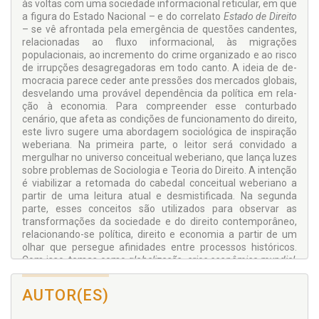
às voltas com uma sociedade informacional reticular, em que
a figura do Estado Nacional – e do correlato
Estado de Direito
– se vê afrontada pela emergência de questões can­dentes,
relacionadas ao fluxo informacional, às migrações
populacionais, ao incremento do crime organizado e ao risco
de irrupções desagregadoras em todo canto. A ideia de de­
mocracia parece ceder ante pressões dos mercados globais,
desvelando uma provável dependência da política em rela­
ção à economia. Para compreender esse conturbado
cenário, que afeta as condições de funcionamento do direito,
este li­vro sugere uma abordagem sociológica de inspiração
webe­riana. Na primeira parte, o leitor será convidado a
mergulhar no universo conceitual weberiano, que lança luzes
sobre pro­blemas de Sociologia e Teoria do Direito. A intenção
é viabi­lizar a retomada do cabedal conceitual weberiano a
partir de uma leitura atual e desmistificada. Na segunda
parte, esses conceitos são utilizados para observar as
transformações da sociedade e do direito contemporâneo,
relacionando-se po­lítica, direito e economia a partir de um
olhar que persegue afinidades entre processos históricos.
Com isso, temas como
globalização, crise econômica mundial,
Brexit, neoliberalismo econômico, algocracia, crime organizado
e
cultura pop
são combinados a uma análise de fundo sobre
AUTOR(ES)
as condições de funcionamento do direito e de manutenção
de sua racionali­dade, ou melhor, de sua
legalidade própri
a.