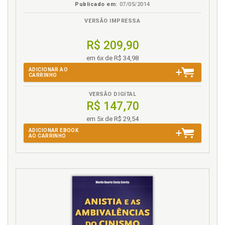
Publicado em:
07/05/2014
causalidade adequada e possibilidade objetiva, p. 64
Introdução, p. 31
VERSÃO IMPRESSA
J
R$ 209,90
em 6x de R$ 34,98
Jogo. Modelo do "jogo" e a regra jurídica, p. 105
ADICIONAR AO
CARRINHO
K
VERSÃO DIGITAL
Kant. Epistemologia kantiana e o conceito de
R$ 147,70
representação, p. 54
em 5x de R$ 29,54
ADICIONAR EBOOK
L
AO CARRINHO
Legalidade própria (eigengesetzlichkeit) do direito e
sociedade reticular, p. 336
Legitimação. Transformações do direito público e
estratégias de legitimação, p. 325
Legitimidade e dominação, p. 289
Legitimidade e legitimação, p. 304
Legitimidade em Weber, p. 309