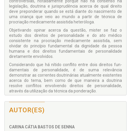
controvérsias, notadamente porque não há consenso na
legislação, doutrina e jurisprudência acerca de qual direito
deve preponderar quando se está diante do nascimento de
uma criança que veio ao mundo a partir de técnica de
procriação medicamente assistida heteróloga.
Objetivando opinar acerca da questão, mister se faz o
estudo dos direitos de personalidade e do ato médico
consistente na procriação medicamente assistida, sem
olvidar do princípio fundamental da dignidade da pessoa
humana e dos direitos fundamentais de personalidade
diretamente envolvidos.
Considerando que há nítido conflito entre dois direitos fun­
damentais de personalidade, é de suma relevância
demonstrar as correntes doutrinárias atualmente existentes
acerca do tema, bem como de que maneira a doutrina
resolve con­flitos envolvendo direitos de personalidade,
através da utili­zação da técnica da ponderação.
Assim, diante da importância do tema, essencialmente, in­
vestigou-se qual direito fundamental de personalidade deve
AUTOR(ES)
preponderar na procriação medicamente assistida heterólo­
ga: o direito à identidade pessoal e genética da criança que
nascerá ou o direito ao anonimato do doador do material
genético.
CARINA CÁTIA BASTOS DE SENNA