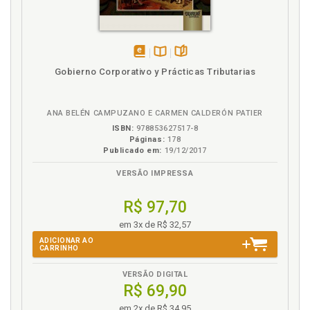
solução de conflitos envolvendo direitos
fundamentais de personalidade, p. 81
Distinção entre normas, regras e princípios, p. 82
G
disponível
Disponível
páginas
Gobierno Corporativo y Prácticas Tributarias
em
na
Genética. Direito à identidade pessoal e genética, p.
eBook
B.V.
38
ANA BELÉN CAMPUZANO E CARMEN CALDERÓN PATIER
ISBN:
978853627517-8
H
Páginas:
178
Publicado em:
19/12/2017
Heteróloga. Procriação medicamente assistida
homóloga e heteróloga, p. 60
VERSÃO IMPRESSA
Homóloga. Procriação medicamente assistida
R$ 97,70
homóloga e heteróloga, p. 60
em 3x de R$ 32,57
I
ADICIONAR AO
CARRINHO
Identidade pessoal e genética. Aplicação do princípio
da ponderação para resolução do conflito existente
VERSÃO DIGITAL
R$ 69,90
entre os direitos à identidade pessoal e genética e o
direito ao anonimato do doador na procriação
em 2x de R$ 34,95