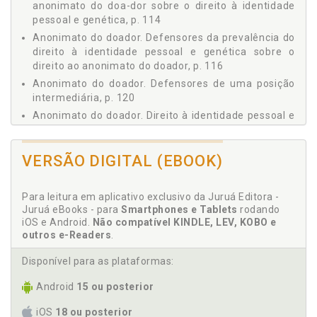
anonimato do doa-dor sobre o direito à identidade
4.4 APLICAÇÃO DO PRINCÍPIO DA PONDERAÇÃO PARA
pessoal e genética, p. 114
RESOLUÇÃO DO CONFLITO EXISTENTE ENTRE OS
Anonimato do doador. Defensores da prevalência do
DIREITOS À IDENTIDADE PESSOAL E GENÉTICA E O
direito à identidade pessoal e genética sobre o
DIREITO AO ANONIMATO DO DOADOR NA PROCRIAÇÃO
direito ao anonimato do doador, p. 116
MEDICAMENTE ASSISTIDA HETERÓLOGA, p. 121
CONCLUSÃO, p. 129
Anonimato do doador. Defensores de uma posição
intermediária, p. 120
REFERÊNCIAS, p. 135
Anonimato do doador. Direito à identidade pessoal e
genética na procriação medicamente assistida
heteróloga e o anonimato do doador, p. 107
VERSÃO DIGITAL (EBOOK)
Aplicação do princípio da ponderação para resolução
do conflito existente entre os direitos à identidade
pessoal e genética e o direito ao anonimato do
Para leitura em aplicativo exclusivo da Juruá Editora -
doador na procriação medicamente assistida
Juruá eBooks - para
Smartphones e Tablets
rodando
heteróloga, p. 121
iOS e Android.
Não compatível KINDLE, LEV, KOBO e
outros e-Readers
.
C
Disponível para as plataformas:
Colisão. Concorrência e colisão entre princípios
Android
15 ou posterior
fundamentais, p. 90
Conclusão, p. 129
iOS
18 ou posterior