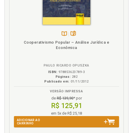
T
Técnica da ponderação, p. 96
Técnica de solução de conflitos envolvendo direitos
fundamentais de personalidade, p. 81
Técnicas de procriação medicamente assistida, p. 55
Disponível
páginas
Cooperativismo Popular – Análise Jurídica e
na
V
Econômica
B.V.
Vida privada e familiar. Direito à reserva da
intimidade da vida privada e familiar, p. 46
PAULO RICARDO OPUSZKA
ISBN:
978853623789-3
Páginas:
282
Publicado em:
01/11/2012
VERSÃO IMPRESSA
de
R$ 139,90
* por
R$ 125,91
em 5x de R$ 25,18
ADICIONAR AO
CARRINHO