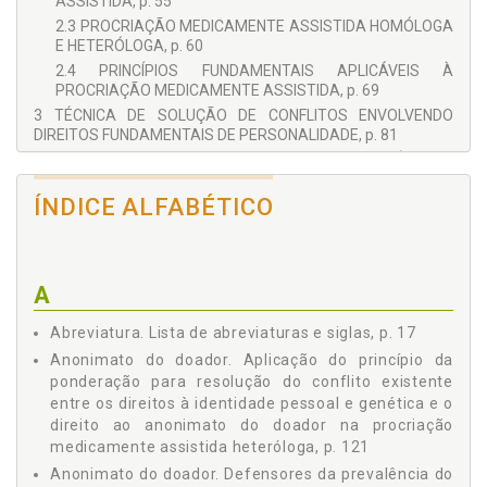
ASSISTIDA, p. 55
2.3 PROCRIAÇÃO MEDICAMENTE ASSISTIDA HOMÓLOGA
E HETERÓLOGA, p. 60
2.4 PRINCÍPIOS FUNDAMENTAIS APLICÁVEIS À
PROCRIAÇÃO MEDICAMENTE ASSISTIDA, p. 69
3 TÉCNICA DE SOLUÇÃO DE CONFLITOS ENVOLVENDO
DIREITOS FUNDAMENTAIS DE PERSONALIDADE, p. 81
3.1 DISTINÇÃO ENTRE NORMAS, REGRAS E PRINCÍPIOS, p.
82
ÍNDICE ALFABÉTICO
3.2 CONCORRÊNCIA E COLISÃO ENTRE PRINCÍPIOS
FUNDAMENTAIS, p. 90
3.3 TÉCNICA DA PONDERAÇÃO, p. 96
4 DIREITO À IDENTIDADE PESSOAL E GENÉTICA NA
A
PROCRIAÇÃO MEDICAMENTE ASSISTIDA HETERÓLOGA E O
ANONIMATO DO DOADOR, p. 107
Abreviatura. Lista de abreviaturas e siglas, p. 17
4.1 DEFENSORES DA PREVALÊNCIA DO ANONIMATO DO
DOADOR SOBRE O DIREITO À IDENTIDADE PESSOAL E
Anonimato do doador. Aplicação do princípio da
GENÉTICA, p. 114
ponderação para resolução do conflito existente
4.2 DEFENSORES DA PREVALÊNCIA DO DIREITO À
entre os direitos à identidade pessoal e genética e o
IDENTIDADE PESSOAL E GENÉTICA SOBRE O DIREITO AO
direito ao anonimato do doador na procriação
ANONIMATO DO DOADOR, p. 116
medicamente assistida heteróloga, p. 121
4.3 DEFENSORES DE UMA POSIÇÃO INTERMEDIÁRIA, p.
Anonimato do doador. Defensores da prevalência do
120