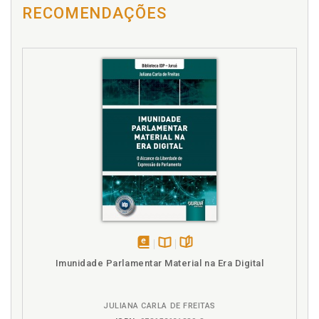
RECOMENDAÇÕES
Breves reflexões acerca do poder judiciário
brasileiro frente a demandas sociais pós CF/88.
Antônio Pereira Gaio Júnior e Fernanda Gomes
Ladeira Machado, p. 45
C
Campanha das diretas. Sociedade civil e esfera
pública: a campanha das diretas já no Brasil. Virna
Ligia Fernandes Braga, p. 377
Clarissa Tassinari. Judicialização dapolítica e
ativismo judicial: notas para uma necessária
diferenciação. Clarissa Tassinari e Rafael Tomaz de
Oliveira, p. 71
Cleyson de Moraes Mello. Essência do Direito e o
desencobrimento do ser, p. 93
Código Civil. Constituição e Código Civil brasileiro:
disponível
Disponível
páginas
Imunidade Parlamentar Material na Era Digital
âmbito de protecção de biografias não autorizadas.
em
na
José Joaquim Gomes Canotilho e Jónatas E. M.
eBook
B.V.
Machado, p. 121
JULIANA CARLA DE FREITAS
Comportamento judicial. A influência da opinião