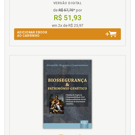
lesões corporais leves no âmbito da Lei Maria da
VERSÃO DIGITAL
Penha. Leandro Mendonça Fortuna e Letícia Fonseca
de
R$ 57,70
* por
Paiva Delgado, p. 205
R$ 51,93
em 2x de R$ 25,97
J
ADICIONAR EBOOK
AO CARRINHO
Jónatas E. M. Machado. Constituição e Código Civil
brasileiro: âmbito de protecção de biografias não
autorizadas. José Joaquim Gomes Canotilho e
Jónatas E. M. Machado, p. 121
José Joaquim Gomes Canotilho. Constituição e
Código Civil brasileiro: âmbito de protecção de
biografias não autorizadas. José Joaquim Gomes
Canotilho e Jónatas E. M. Machado, p. 121
Judicialização da política e ativismo judicial: notas
para uma necessária diferenciação. Clarissa
Tassinari e Rafael Tomaz de Oliveira, p. 71
Júlia Gomes Pereira Maurmo. Privacidade na
Constituição Federal de 1988: uma necessária
distinção conceitual para a adequada tutela dos
direitos da personalidade, p. 167