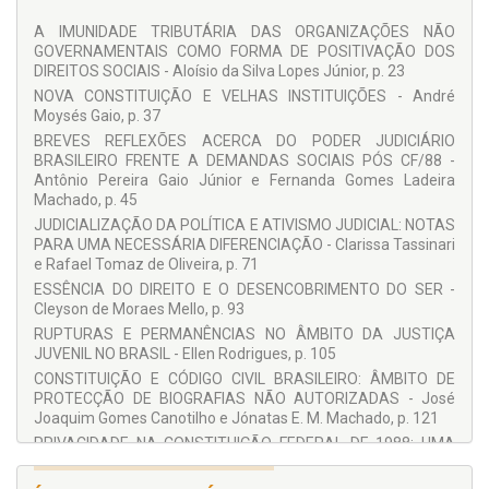
Ellen Rodrigues
A IMUNIDADE TRIBUTÁRIA DAS ORGANIZAÇÕES NÃO
GOVERNAMENTAIS COMO FORMA DE POSITIVAÇÃO DOS
Fernanda Gomes Ladeira Machado
DIREITOS SOCIAIS - Aloísio da Silva Lopes Júnior, p. 23
Jónatas E. M. Machado
NOVA CONSTITUIÇÃO E VELHAS INSTITUIÇÕES - André
Moysés Gaio, p. 37
José Joaquim Gomes Canotilho
BREVES REFLEXÕES ACERCA DO PODER JUDICIÁRIO
Júlia Gomes Pereira Maurmo
BRASILEIRO FRENTE A DEMANDAS SOCIAIS PÓS CF/88 -
Kaliandra Casati Júlio
Antônio Pereira Gaio Júnior e Fernanda Gomes Ladeira
Machado, p. 45
Leandro Mendonça Fortuna
JUDICIALIZAÇÃO DA POLÍTICA E ATIVISMO JUDICIAL: NOTAS
Lenio Luiz Streck
PARA UMA NECESSÁRIA DIFERENCIAÇÃO - Clarissa Tassinari
e Rafael Tomaz de Oliveira, p. 71
Letícia Fonseca P. Delgado
ESSÊNCIA DO DIREITO E O DESENCOBRIMENTO DO SER -
Marcella A. Mascarenhas Nardelli
Cleyson de Moraes Mello, p. 93
Marcelo Novelino
RUPTURAS E PERMANÊNCIAS NO ÂMBITO DA JUSTIÇA
JUVENIL NO BRASIL - Ellen Rodrigues, p. 105
Márcio Gil Tostes dos Santos
CONSTITUIÇÃO E CÓDIGO CIVIL BRASILEIRO: ÂMBITO DE
Polyana Vidal Duarte
PROTECÇÃO DE BIOGRAFIAS NÃO AUTORIZADAS - José
Joaquim Gomes Canotilho e Jónatas E. M. Machado, p. 121
Rafael Tomaz de Oliveira
PRIVACIDADE NA CONSTITUIÇÃO FEDERAL DE 1988: UMA
Renata Menezes de Jesus
NECESSÁRIA DISTINÇÃO CONCEITUAL PARA A ADEQUADA
TUTELA DOS DIREITOS DA PERSONALIDADE - Júlia Gomes
Virna Ligia Fernandes Braga