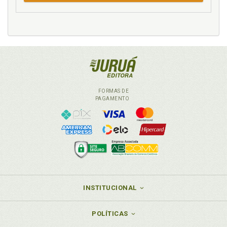
Lenio Luiz Streck. Breves reflexões acerca das
insuficiências da teoria neoconstitucional para as
particularidades do caso brasileiro, p. 215
Lesão corporal. O direito à intimidade da vítima de
lesões corporais leves no âmbito da Lei Maria da
Penha. Leandro Mendonça Fortuna e Letícia Fonseca
Paiva Delgado, p. 205
Letícia Fonseca Paiva Delgado. O direito à intimidade
FORMAS DE
da vítima de lesões corporais leves no âmbito da Lei
PAGAMENTO
Maria da Penha. Leandro Mendonça Fortuna e
Letícia Fonseca Paiva Delgado, p. 205
M
Marcella Alves Mascarenhas Nardelli. Notas sobre a
adoção dos institutos da direct e cross-examination
no processo penal brasileiro à luz das garantias
constitucionais, p. 233
INSTITUCIONAL
Marcelo Novelino. A influência da opinião pública no
comportamento judicial dos membros do STF, p. 261
POLÍTICAS
Márcio Gil Tostes dos Santos. Função e controle