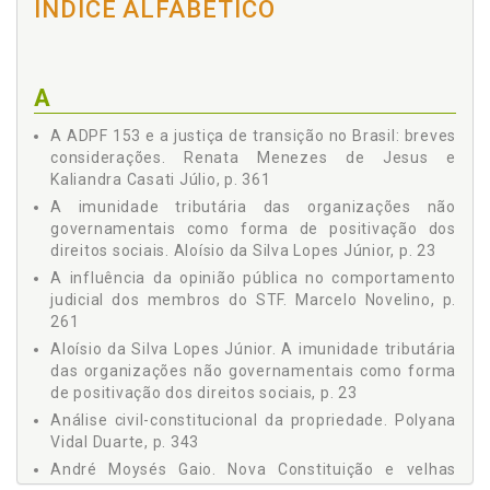
ÍNDICE ALFABÉTICO
Pereira Maurmo, p. 167
O DIREITO À INTIMIDADE DA VÍTIMA DE LESÕES CORPORAIS
LEVES NO ÂMBITO DA LEI MARIA DA PENHA - Leandro
Mendonça Fortuna e Letícia Fonseca Paiva Delgado, p. 205
A
BREVES REFLEXÕES ACERCA DAS INSUFICIÊNCIAS DA
TEORIA NEOCONSTITUCIONAL PARA AS
A ADPF 153 e a justiça de transição no Brasil: breves
PARTICULARIDADES DO CASO BRASILEIRO - Lenio Luiz
considerações. Renata Menezes de Jesus e
Streck, p. 215
Kaliandra Casati Júlio, p. 361
NOTAS SOBRE A ADOÇÃO DOS INSTITUTOS DA DIRECT E
CROSS-EXAMINATION NO PROCESSO PENAL BRASILEIRO À
A imunidade tributária das organizações não
LUZ DAS GARANTIAS CONSTITUCIONAIS - Marcella Alves
governamentais como forma de positivação dos
Mascarenhas Nardelli, p. 233
direitos sociais. Aloísio da Silva Lopes Júnior, p. 23
A INFLUÊNCIA DA OPINIÃO PÚBLICA NO COMPORTAMENTO
A influência da opinião pública no comportamento
JUDICIAL DOS MEMBROS DO STF - Marcelo Novelino, p. 261
judicial dos membros do STF. Marcelo Novelino, p.
FUNÇÃO E CONTROLE JURISDICIONAL DAS POLÍTICAS
261
PÚBLICAS NO ESTADO DEMOCRÁTICO DE DIREITO - Márcio
Aloísio da Silva Lopes Júnior. A imunidade tributária
Gil Tostes dos Santos, p. 321
das organizações não governamentais como forma
ANÁLISE CIVIL-CONSTITUCIONAL DA PROPRIEDADE -
de positivação dos direitos sociais, p. 23
Polyana Vidal Duarte, p. 343
Análise civil-constitucional da propriedade. Polyana
A ADPF 153 E A JUSTIÇA DE TRANSIÇÃO NO BRASIL:
Vidal Duarte, p. 343
BREVES CONSIDERAÇÕES - Renata Menezes de Jesus e
Kaliandra Casati Júlio, p. 361
André Moysés Gaio. Nova Constituição e velhas