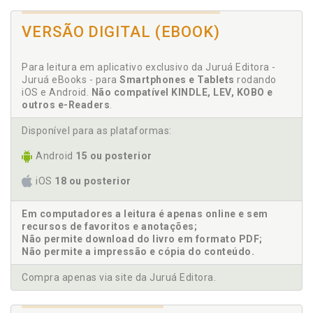
SOCIEDADE CIVIL E ESFERA PÚBLICA: A CAMPANHA DAS
instituições, p. 37
DIRETAS JÁ NO BRASIL - Virna Ligia Fernandes Braga, p. 377
Antônio Pereira Gaio Júnior. Breves reflexões acerca
VERSÃO DIGITAL (EBOOK)
do poder judiciário brasileiro frente a demandas
sociais pós CF/88. Antônio Pereira Gaio Júnior e
Fernanda Gomes Ladeira Machado, p. 45
Para leitura em aplicativo exclusivo da Juruá Editora -
Ativismo judicial. Judicialização da política e
Juruá eBooks - para
Smartphones e Tablets
rodando
ativismo judicial: notas para uma necessária
iOS e Android.
Não compatível KINDLE, LEV, KOBO e
outros e-Readers
.
diferenciação. Clarissa Tassinari e Rafael Tomaz de
Oliveira, p. 71
Disponível para as plataformas:
B
Android
15 ou posterior
Biografia não autorizada. Constituição e Código Civil
iOS
18 ou posterior
brasileiro: âmbito de protecção de biografias não
autorizadas. José Joaquim Gomes Canotilho e
Em computadores a leitura é apenas online e sem
Jónatas E. M. Machado, p. 121
recursos de favoritos e anotações;
Brasil. A ADPF 153 e a justiça de transição no Brasil:
Não permite download do livro em formato PDF;
breves considerações. Renata Menezes de Jesus e
Não permite a impressão e cópia do conteúdo.
Kaliandra Casati Júlio, p. 361
Compra apenas via site da Juruá Editora.
Breves reflexões acerca das insuficiências da teoria
neoconstitucional para as particularidades do caso
brasileiro. Lenio Luiz Streck, p. 215