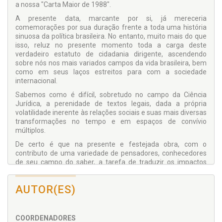
a nossa "Carta Maior de 1988".
A presente data, marcante por si, já mereceria
comemorações por sua duração frente a toda uma história
sinuosa da política brasileira. No entanto, muito mais do que
isso, reluz no presente momento toda a carga deste
verdadeiro estatuto de cidadania dirigente, ascendendo
sobre nós nos mais variados campos da vida brasileira, bem
como em seus laços estreitos para com a sociedade
internacional.
Sabemos como é difícil, sobretudo no campo da Ciência
Jurídica, a perenidade de textos legais, dada a própria
volatilidade inerente às relações sociais e suas mais diversas
transformações no tempo e em espaços de convívio
múltiplos.
De certo é que na presente e festejada obra, com o
contributo de uma variedade de pensadores, conhecedores
de seu campo do saber, a tarefa de traduzir os impactos
jurídicos e políticos da Carta Constitucional de 88 nos mais
variados ambientes que cercam a vida hodierna, torna-se
AUTOR(ES)
tarefa menos hercúlea, não pelo empreendimento em si,
mas pelas letras a seguir, essas que, inegavelmente,
traduzirão as motivações e alcances a que a presente
comemoração, por certo, encarrega-se de ser merecedora!
COORDENADORES