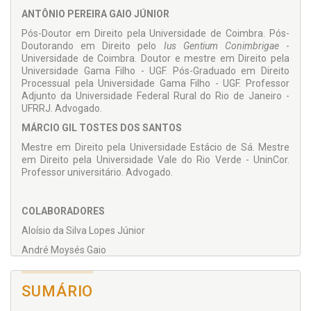
Os Coordenadores
ANTÔNIO PEREIRA GAIO JÚNIOR
Pós-Doutor em Direito pela Universidade de Coimbra. Pós-
Doutorando em Direito pelo
Ius Gentium Conimbrigae
-
Universidade de Coimbra. Doutor e mestre em Direito pela
Universidade Gama Filho - UGF. Pós-Graduado em Direito
Processual pela Universidade Gama Filho - UGF. Professor
Adjunto da Universidade Federal Rural do Rio de Janeiro -
UFRRJ. Advogado.
MÁRCIO GIL TOSTES DOS SANTOS
Mestre em Direito pela Universidade Estácio de Sá. Mestre
em Direito pela Universidade Vale do Rio Verde - UninCor.
Professor universitário. Advogado.
COLABORADORES
Aloísio da Silva Lopes Júnior
André Moysés Gaio
Antônio Pereira Gaio Júnior
SUMÁRIO
Clarissa Tassinari
Cleyson de Moraes Mello