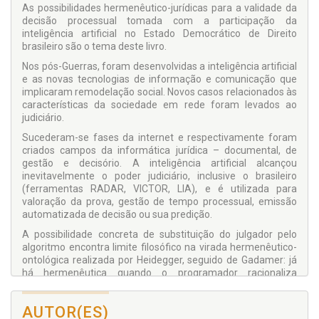
As possibilidades hermenêutico-jurídicas para a validade da
decisão processual tomada com a participação da
inteligência artificial no Estado Democrático de Direito
brasileiro são o tema deste livro.
Nos pós-Guerras, foram desenvolvidas a inteligência artificial
e as novas tecnologias de informação e comunicação que
implicaram remodelação social. Novos casos relacionados às
características da sociedade em rede foram levados ao
judiciário.
Sucederam-se fases da internet e respectivamente foram
criados campos da informática jurídica – documental, de
gestão e decisório. A inteligência artificial alcançou
inevitavelmente o poder judiciário, inclusive o brasileiro
(ferramentas RADAR, VICTOR, LIA), e é utilizada para
valoração da prova, gestão de tempo processual, emissão
automatizada de decisão ou sua predição.
A possibilidade concreta de substituição do julgador pelo
algoritmo encontra limite filosófico na virada hermenêutico-
ontológica realizada por Heidegger, seguido de Gadamer: já
há hermenêutica quando o programador racionaliza
contextos humanos de vida; a solução jurídica é sempre
produtiva.
AUTOR(ES)
A utilização de inteligência artificial para proferir decisão em