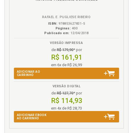
em
na
inteligência artificial no processo jurisdicional em
eBook
B.V.
rede no Brasil, p. 87
RAFAEL E. PUGLIESE RIBEIRO
Viragem hermenêutico-ontológica. Decisão
ISBN:
978853627831-5
jurisdicional desde a viragem hermenêutico-
Páginas:
400
ontológica, p. 108
Publicado em:
12/04/2018
VERSÃO IMPRESSA
de
R$ 179,90
* por
R$ 161,91
em 6x de R$ 26,99
ADICIONAR AO
CARRINHO
VERSÃO DIGITAL
de
R$ 127,70
* por
R$ 114,93
em 4x de R$ 28,73
ADICIONAR EBOOK
AO CARRINHO