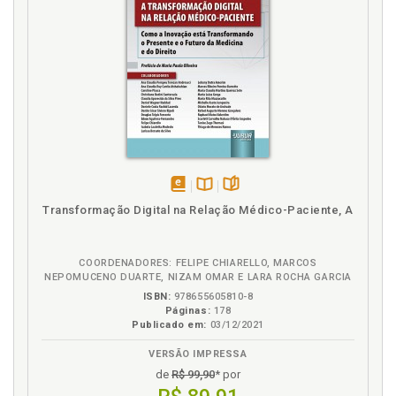
da inteligência artificial no processo jurisdicional em
rede no Brasil, p. 87
Introdução, p. 11
J
Juiz brasileiro no contexto da sociedade em rede
(ser-no-mundo), p. 42
Juiz-software. Inteligência artificial no processo
jurisdicional em rede brasileiro e o juiz-software, p.
64
disponível
Disponível
páginas
Transformação Digital na Relação Médico-Paciente, A
em
na
M
eBook
B.V.
COORDENADORES: FELIPE CHIARELLO, MARCOS
Mundo da vida em rede. Historicidade da inteligência
NEPOMUCENO DUARTE, NIZAM OMAR E LARA ROCHA GARCIA
artificial e o mundo da vida em rede, p. 21
ISBN:
978655605810-8
Páginas:
178
O
Publicado em:
03/12/2021
VERSÃO IMPRESSA
Ontologia. Decisão jurisdicional desde a viragem
de
R$ 99,90
* por
hermenêutico-ontológica, p. 108