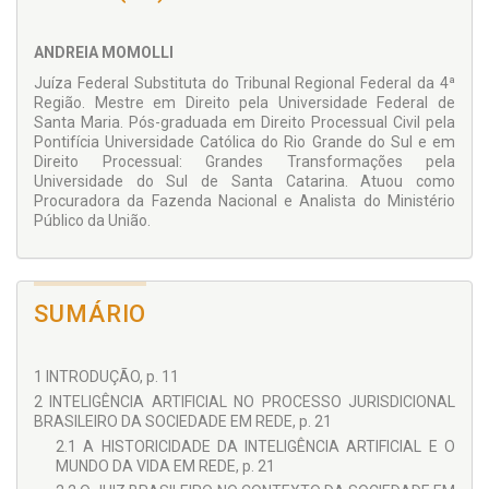
substituição ao juiz humano tem validade jurídica enquanto
se estiver refém do esquema sujeito-objeto, da resposta
ANDREIA MOMOLLI
apriorística; o desvelamento exclusivamente técnico não
subsiste para além da predição da decisão nas teorias de
Juíza Federal Substituta do Tribunal Regional Federal da 4ª
Dworkin e Streck, em que compreensão é concreção.
Região. Mestre em Direito pela Universidade Federal de
Santa Maria. Pós-graduada em Direito Processual Civil pela
Pontifícia Universidade Católica do Rio Grande do Sul e em
Direito Processual: Grandes Transformações pela
Universidade do Sul de Santa Catarina. Atuou como
Procuradora da Fazenda Nacional e Analista do Ministério
Público da União.
SUMÁRIO
1 INTRODUÇÃO, p. 11
2 INTELIGÊNCIA ARTIFICIAL NO PROCESSO JURISDICIONAL
BRASILEIRO DA SOCIEDADE EM REDE, p. 21
2.1 A HISTORICIDADE DA INTELIGÊNCIA ARTIFICIAL E O
MUNDO DA VIDA EM REDE, p. 21