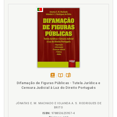
disponível
Disponível
páginas
Difamação de Figuras Públicas - Tutela Jurídica e
em
na
Censura Judicial à Luz do Direito Português
eBook
B.V.
JÓNATAS E. M. MACHADO E IOLANDA A. S. RODRIGUES DE
BRITO
ISBN:
978853625957-4