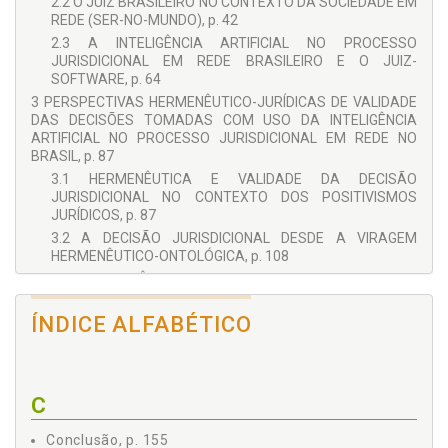
2.2 O JUIZ BRASILEIRO NO CONTEXTO DA SOCIEDADE EM
REDE (SER-NO-MUNDO), p. 42
2.3 A INTELIGÊNCIA ARTIFICIAL NO PROCESSO
JURISDICIONAL EM REDE BRASILEIRO E O JUIZ-
SOFTWARE, p. 64
3 PERSPECTIVAS HERMENÊUTICO-JURÍDICAS DE VALIDADE
DAS DECISÕES TOMADAS COM USO DA INTELIGÊNCIA
ARTIFICIAL NO PROCESSO JURISDICIONAL EM REDE NO
BRASIL, p. 87
3.1 HERMENÊUTICA E VALIDADE DA DECISÃO
JURISDICIONAL NO CONTEXTO DOS POSITIVISMOS
JURÍDICOS, p. 87
3.2 A DECISÃO JURISDICIONAL DESDE A VIRAGEM
HERMENÊUTICO-ONTOLÓGICA, p. 108
3.3 INTELIGÊNCIA ARTIFICIAL E PERSPECTIVAS
HERMENÊUTICO-JURÍDICAS DE VALIDADE DAS DECISÕES
NO PROCESSO JURISDICIONAL EM REDE BRASILEIRO, p.
ÍNDICE ALFABÉTICO
132
4 CONCLUSÃO, p. 155
REFERÊNCIAS, p. 171
C
Conclusão, p. 155