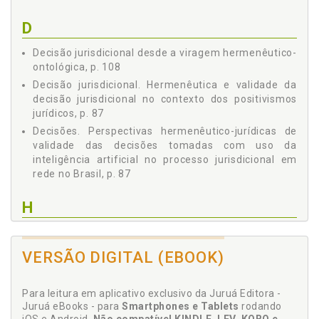
D
Decisão jurisdicional desde a viragem hermenêutico-
ontológica, p. 108
Decisão jurisdicional. Hermenêutica e validade da
decisão jurisdicional no contexto dos positivismos
jurídicos, p. 87
Decisões. Perspectivas hermenêutico-jurídicas de
validade das decisões tomadas com uso da
inteligência artificial no processo jurisdicional em
rede no Brasil, p. 87
H
Hermenêutica e validade da decisão jurisdicional no
contexto dos positivismos jurídicos, p. 87
VERSÃO DIGITAL (EBOOK)
Hermenêutica. Decisão jurisdicional desde a viragem
hermenêutico-ontológica, p. 108
Para leitura em aplicativo exclusivo da Juruá Editora -
Hermenêutica. Inteligência artificial e perspectivas
Juruá eBooks - para
Smartphones e Tablets
rodando
hermenêutico-jurídicas de validade das decisões no