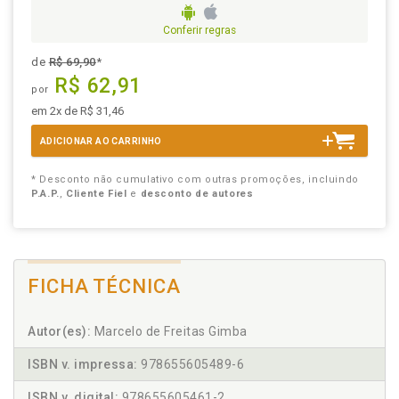
Conferir regras
de
R$ 69,90
*
R$ 62,91
por
em 2x de R$ 31,46
ADICIONAR AO CARRINHO
* Desconto não cumulativo com outras promoções, incluindo
P.A.P.
,
Cliente Fiel
e
desconto de autores
FICHA TÉCNICA
Autor(es):
Marcelo de Freitas Gimba
ISBN v. impressa:
978655605489-6
ISBN v. digital:
978655605461-2