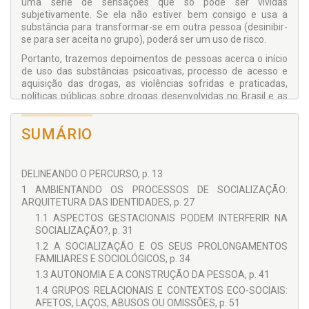
uma série de sensações que só pode ser vividas
subjetivamente. Se ela não estiver bem consigo e usa a
substância para transformar-se em outra pessoa (desinibir-
se para ser aceita no grupo), poderá ser um uso de risco.
Portanto, trazemos depoimentos de pessoas acerca o início
de uso das substâncias psicoativas, processo de acesso e
aquisição das drogas, as violências sofridas e praticadas,
políticas públicas sobre drogas desenvolvidas no Brasil e as
vivências em Comunidades Terapêuticas e os contextos
relacionais.
SUMÁRIO
DELINEANDO O PERCURSO, p. 13
1 AMBIENTANDO OS PROCESSOS DE SOCIALIZAÇÃO:
ARQUITETURA DAS IDENTIDADES, p. 27
1.1 ASPECTOS GESTACIONAIS PODEM INTERFERIR NA
SOCIALIZAÇÃO?, p. 31
1.2 A SOCIALIZAÇÃO E OS SEUS PROLONGAMENTOS
FAMILIARES E SOCIOLÓGICOS, p. 34
1.3 AUTONOMIA E A CONSTRUÇÃO DA PESSOA, p. 41
1.4 GRUPOS RELACIONAIS E CONTEXTOS ECO-SOCIAIS:
AFETOS, LAÇOS, ABUSOS OU OMISSÕES, p. 51