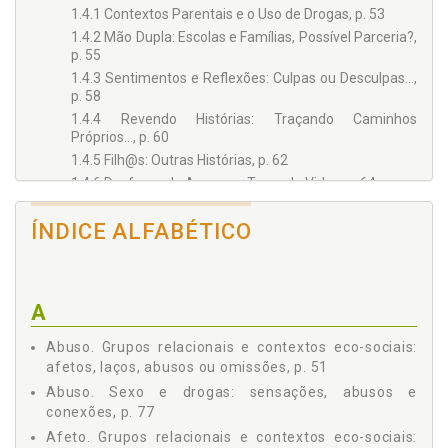
1.4.1 Contextos Parentais e o Uso de Drogas, p. 53
1.4.2 Mão Dupla: Escolas e Famílias, Possível Parceria?,
p. 55
1.4.3 Sentimentos e Reflexões: Culpas ou Desculpas…,
p. 58
1.4.4 Revendo Histórias: Traçando Caminhos
Próprios…, p. 60
1.4.5 Filh@s: Outras Histórias, p. 62
1.4.6 Desfazendo Amarras, Tecendo Vidas, p. 64
1.4.7 Bairros e Convivências, p. 65
ÍNDICE ALFABÉTICO
1.4.8 Interrogações: Entre Drogas e Afetos, p. 66
1.4.9 Aparências e Fantasias: em Busca de Outros
Prazeres, p. 67
2 ROTAS IMPREVISÍVEIS: APROXIMAÇÕES PELAS
A
"MARGENS" POR E COM AS DROGAS, p. 71
2.1 SEXO E DROGAS: SENSAÇÕES, ABUSOS E CONEXÕES,
Abuso. Grupos relacionais e contextos eco-sociais:
p. 77
afetos, laços, abusos ou omissões, p. 51
2.2 CORPOS: TERRITÓRIOS DE CONFLITO, DE USO E
Abuso. Sexo e drogas: sensações, abusos e
EXPERIÊNCIAS, p. 86
conexões, p. 77
3 COMUNIDADES TERAPÊUTICAS: DIREITOS HUMANOS OU
VIOLÊNCIAS INSTITUCIONALIZADAS?, p. 91
Afeto. Grupos relacionais e contextos eco-sociais: