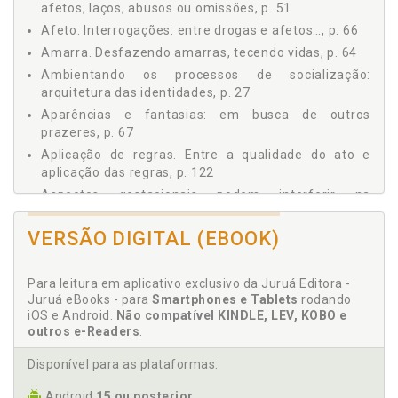
afetos, laços, abusos ou omissões, p. 51
3.1 O QUE SÃO COMUNIDADES TERAPÊUTICAS, p. 94
3.1.1 Comunidade Terapêutica: Prestadora de Serviço
Afeto. Interrogações: entre drogas e afetos…, p. 66
Público?, p. 99
Amarra. Desfazendo amarras, tecendo vidas, p. 64
3.1.2 Todo Espaço Vago Será Ocupado.?, p. 101
Ambientando os processos de socialização:
3.2 ENTRE A (IN)DECISÃO E A NECESSIDADE: ENTRANDO
arquitetura das identidades, p. 27
NA COMUNIDADE TERAPÊUTICA, p. 105
Aparências e fantasias: em busca de outros
3.2.1 Ultrapassando a Barreira: os Primeiros Passos, p.
prazeres, p. 67
108
Aplicação de regras. Entre a qualidade do ato e
3.2.2 Rupturas ou Isolamentos Necessários:
aplicação das regras, p. 122
(Des)Culturamento ou Fator Protetor?, p. 110
Aspectos gestacionais podem interferir na
3.2.3 Sexualidade: Entre o Controle Institucional e a
Necessidade Humana, p. 113
socialização?, p. 31
3.2.4 Intervenções: Controlar para Recuperar?, p. 115
VERSÃO DIGITAL (EBOOK)
B
3.2.4.1 Religião: renúncia de si mesmo ou busca de
purificação?, p. 116
Para leitura em aplicativo exclusivo da Juruá Editora -
Bairros e convivências, p. 65
3.2.4.2 Entre o constrangimento e a cooperação, p.
Juruá eBooks - para
Smartphones e Tablets
rodando
119
Barreira. Ultrapassando a barreira: os primeiros
iOS e Android.
Não compatível KINDLE, LEV, KOBO e
3.2.4.3 Entre a qualidade do ato e aplicação das
passos, p. 108
outros e-Readers
.
regras, p. 122
3.2.5 Um Olhar Social: Cuidar de Quem Precisa ou
C
Disponível para as plataformas:
Internar para Excluir?, p. 124
Android
15 ou posterior
3.3 ENTRE (IN)CERTEZAS E POSSIBILIDADES: SAINDO