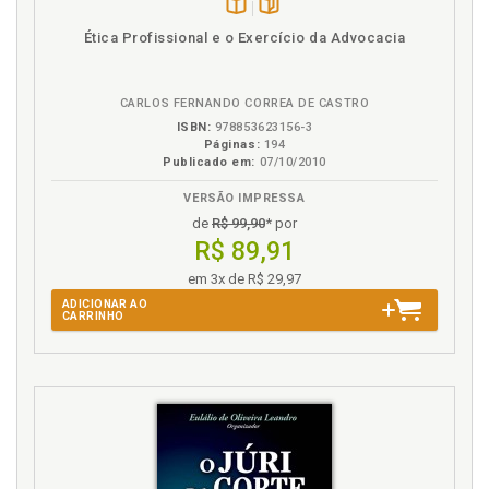
parceria?, p. 55
Disponível
páginas
Família. Socialização e os seus prolongamentos
Ética Profissional e o Exercício da Advocacia
na
familiares e sociológicos, p. 34
B.V.
Fantasia. Aparências e fantasias: em busca de
outros prazeres, p. 67
CARLOS FERNANDO CORREA DE CASTRO
Fator protetor. Rupturas ou isolamentos
ISBN:
978853623156-3
Páginas:
194
necessários: (des)culturamento ou fator protetor?,
Publicado em:
07/10/2010
p. 110
Filh@s: outras histórias, p. 62
VERSÃO IMPRESSA
de
R$ 99,90
* por
G
R$ 89,91
em 3x de R$ 29,97
Grupos relacionais e contextos eco-sociais: afetos,
ADICIONAR AO
laços, abusos ou omissões, p. 51
CARRINHO
H
História. Filh@s: outras histórias, p. 62
I