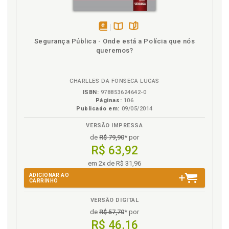
busca de purificação?, p. 116
Q
disponível
Disponível
páginas
Segurança Pública - Onde está a Polícia que nós
Qualidade do ato. Entre a qualidade do ato e
em
na
queremos?
aplicação das regras, p. 122
eBook
B.V.
R
CHARLLES DA FONSECA LUCAS
ISBN:
978853624642-0
Recuperação. Intervenções: controlar para
Páginas:
106
recuperar?, p. 115
Publicado em:
09/05/2014
Referências, p. 147
VERSÃO IMPRESSA
Reflexões e considerações: em que ponto
de
R$ 79,90
* por
chegamos, p. 137
R$ 63,92
Reflexões. Sentimentos e reflexões: culpas ou
em 2x de R$ 31,96
desculpas…, p. 58
ADICIONAR AO
Relações. Grupos relacionais e contextos eco-
CARRINHO
sociais: afetos, laços, abusos ou omissões, p. 51
Religião: renúncia de si mesmo ou busca de
VERSÃO DIGITAL
purificação?, p. 116
de
R$ 57,70
* por
R$ 46,16
Renúncia de si. Religião: renúncia de si mesmo ou