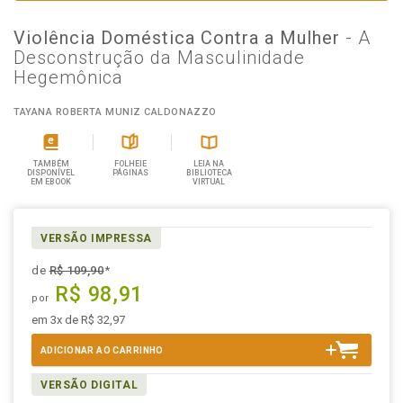
Violência Doméstica Contra a Mulher
- A
Desconstrução da Masculinidade
Hegemônica
TAYANA ROBERTA MUNIZ CALDONAZZO
TAMBÉM
FOLHEIE
LEIA NA
DISPONÍVEL
PÁGINAS
BIBLIOTECA
EM EBOOK
VIRTUAL
VERSÃO IMPRESSA
de
R$ 109,90
*
R$ 98,91
por
em 3x de R$ 32,97
ADICIONAR AO CARRINHO
VERSÃO DIGITAL