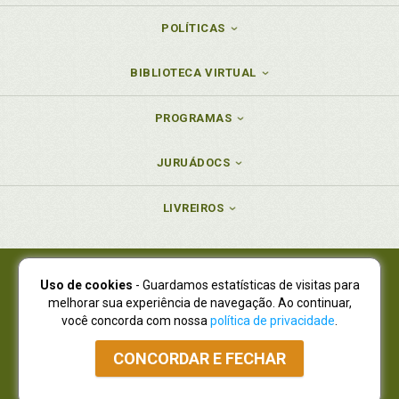
POLÍTICAS
BIBLIOTECA VIRTUAL
PROGRAMAS
JURUÁDOCS
LIVREIROS
Uso de cookies
- Guardamos estatísticas de visitas para
Juruá Editora Ltda., CNPJ 77.535.508/0001-19
melhorar sua experiência de navegação. Ao continuar,
Juruá Informática Ltda., CNPJ 01.701.561/0001-80
você concorda com nossa
política de privacidade
.
NOVO ENDEREÇO:
R. Flávio Dallegrave, 7665, São Lourenço |
Curitiba - Paraná - CEP 82210-310
CONCORDAR E FECHAR
Atendimento: (41) 4009-3900
|
Vendas Atacado: (41) 4009-3939
|
Atendimento via Whatsapp
NÃO DISPOMOS MAIS DE SHOWROOW