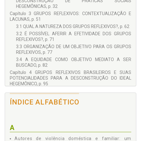
DESCONSTRUÇÃO DE PRÁTICAS SOCIAIS
HEGEMÔNICAS, p. 32
Capítulo 3 GRUPOS REFLEXIVOS: CONTEXTUALIZAÇÃO E
LACUNAS, p. 51
3.1 QUAL A NATUREZA DOS GRUPOS REFLEXIVOS?, p. 62
3.2 É POSSÍVEL AFERIR A EFETIVIDADE DOS GRUPOS
REFLEXIVOS?, p. 71
3.3 ORGANIZAÇÃO DE UM OBJETIVO PARA OS GRUPOS
REFLEXIVOS, p. 77
3.4 A EQUIDADE COMO OBJETIVO MEDIATO A SER
BUSCADO, p. 82
Capítulo 4 GRUPOS REFLEXIVOS BRASILEIROS E SUAS
POTENCIALIDADES PARA A DESCONSTRUÇÃO DO IDEAL
HEGEMÔNICO, p. 95
4.1 METODOLOGIA, p. 96
4.2 VIOLÊNCIA E MASCULINIDADE: UMA CONTRIBUIÇÃO
ÍNDICE ALFABÉTICO
PSICANALÍTICA AOS ESTUDOS DAS RELAÇÕES DE
GÊNERO, p. 107
4.3 HOMENS ‘AUTORES DE VIOLÊNCIA CONJUGAL’:
MODERNIDADE E TRADIÇÃO NA EXPERIÊNCIA DE UM
A
GRUPO DE REFLEXÃO, p. 114
4.4 NOVOS FRASCOS, VELHAS FRAGRÂNCIAS: A
Autores de violência doméstica e familiar: um