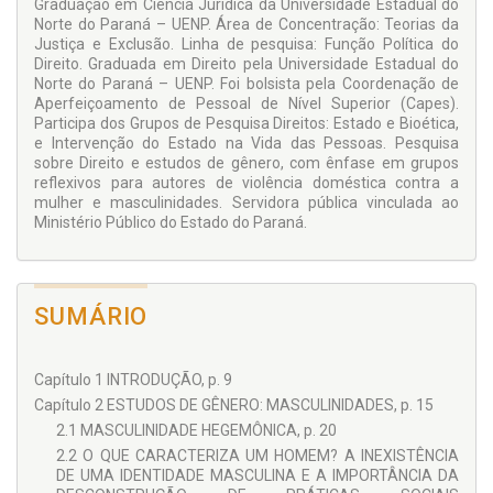
Graduação em Ciência Jurídica da Universidade Estadual do
contribuir para uma maior efetividade dos grupos, bem como
Norte do Paraná – UENP. Área de Concentração: Teorias da
apontam-se lacunas para futuras pesquisas sobre o tema.
Justiça e Exclusão. Linha de pesquisa: Função Política do
Direito. Graduada em Direito pela Universidade Estadual do
Norte do Paraná – UENP. Foi bolsista pela Coordenação de
Aperfeiçoamento de Pessoal de Nível Superior (Capes).
Participa dos Grupos de Pesquisa Direitos: Estado e Bioética,
e Intervenção do Estado na Vida das Pessoas. Pesquisa
sobre Direito e estudos de gênero, com ênfase em grupos
reflexivos para autores de violência doméstica contra a
mulher e masculinidades. Servidora pública vinculada ao
Ministério Público do Estado do Paraná.
SUMÁRIO
Capítulo 1 INTRODUÇÃO, p. 9
Capítulo 2 ESTUDOS DE GÊNERO: MASCULINIDADES, p. 15
2.1 MASCULINIDADE HEGEMÔNICA, p. 20
2.2 O QUE CARACTERIZA UM HOMEM? A INEXISTÊNCIA
DE UMA IDENTIDADE MASCULINA E A IMPORTÂNCIA DA