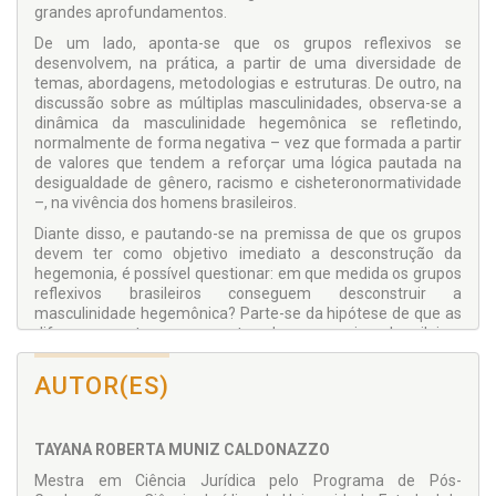
grandes aprofundamentos.
De um lado, aponta-se que os grupos reflexivos se
desenvolvem, na prática, a partir de uma diversidade de
temas, abordagens, metodologias e estruturas. De outro, na
discussão sobre as múltiplas masculinidades, observa-se a
dinâmica da masculinidade hegemônica se refletindo,
normalmente de forma negativa – vez que formada a partir
de valores que tendem a reforçar uma lógica pautada na
desigualdade de gênero, racismo e cisheteronormatividade
–, na vivência dos homens brasileiros.
Diante disso, e pautando-se na premissa de que os grupos
devem ter como objetivo imediato a desconstrução da
hegemonia, é possível questionar: em que medida os grupos
reflexivos brasileiros conseguem desconstruir a
masculinidade hegemônica? Parte-se da hipótese de que as
diferenças entre as propostas desses serviços brasileiros
abrem, também, uma diversidade de limites e
potencialidades para que aproximem seus participantes de
AUTOR(ES)
mudanças.
Conclui-se, de forma geral, que há desconstruções de alguns
aspectos da hegemonia, mas a permanência de outros, e, a
TAYANA ROBERTA MUNIZ CALDONAZZO
partir de uma pesquisa exploratória, bibliográfica e
Mestra em Ciência Jurídica pelo Programa de Pós-
documental, sugerem-se parâmetros que parecem