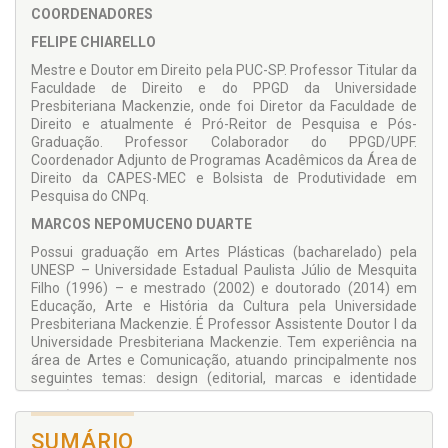
COORDENADORES
FELIPE CHIARELLO
Mestre e Doutor em Direito pela PUC-SP. Professor Titular da
Faculdade de Direito e do PPGD da Universidade
Presbiteriana Mackenzie, onde foi Diretor da Faculdade de
Direito e atualmente é Pró-Reitor de Pesquisa e Pós-
Graduação. Professor Colaborador do PPGD/UPF.
Coordenador Adjunto de Programas Acadêmicos da Área de
Direito da CAPES-MEC e Bolsista de Produtividade em
Pesquisa do CNPq.
MARCOS NEPOMUCENO DUARTE
Possui graduação em Artes Plásticas (bacharelado) pela
UNESP – Universidade Estadual Paulista Júlio de Mesquita
Filho (1996) – e mestrado (2002) e doutorado (2014) em
Educação, Arte e História da Cultura pela Universidade
Presbiteriana Mackenzie. É Professor Assistente Doutor I da
Universidade Presbiteriana Mackenzie. Tem experiência na
área de Artes e Comunicação, atuando principalmente nos
seguintes temas: design (editorial, marcas e identidade
visual), tecnologia gráfica, mercado editorial e livros digitais.
NIZAM OMAR
SUMÁRIO