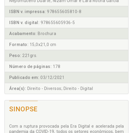
Nepomuceno Duarte, Nizam Omar e Lara Rocha Garcia
ISBN v. impressa:
978655605810-8
ISBN v. digital:
978655605936-5
Acabamento:
Brochura
Formato:
15,0x21,0 cm
Peso:
221grs.
Número de páginas:
178
Publicado em:
03/12/2021
Área(s):
Direito - Diversos; Direito - Digital
SINOPSE
Com a ruptura provocada pela Era Digital e acelerada pela
pandemia da COVID-19, todos os setores econômicos, bem