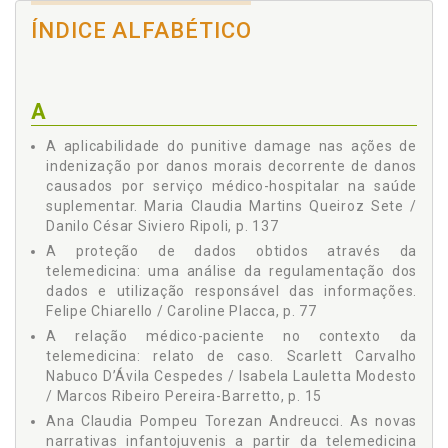
Christiane Bedini Santorsula
TELEMEDICINA: UMA ANÁLISE DA REGULAMENTAÇÃO DOS
DADOS E UTILIZAÇÃO RESPONSÁVEL DAS INFORMAÇÕES,
ÍNDICE ALFABÉTICO
Claudia Aparecida da Silva Pires
Felipe Chiarello / Caroline Placca, p. 77
Daniel Wagner Haddad
PL 3.176/2019, ECONOMIA COMPORTAMENTAL E O
SISTEMA OPT-OUT: UMA NOVA CHANCE PARA INCENTIVAR
Daniele Costa Rachid Lacerda
A DOAÇÃO DE ÓRGÃOS NO BRASIL? Otávio Morato de
A
Danilo César Siviero Ripoli
Andrade, p. 91
AS NOVAS NARRATIVAS INFANTOJUVENIS A PARTIR DA
Douglas Telpis Ferrante
A aplicabilidade do punitive damage nas ações de
TELEMEDICINA PEDIÁTRICA BRASILEIRA NO CONTEXTO DA
indenização por danos morais decorrente de danos
Edson Aguilera-Fernandes
PANDEMIA DE COVID-19, Ana Claudia Pompeu Torezan
causados por serviço médico-hospitalar na saúde
Andreucci / Michelle Asato Junqueira / Maria Rita
Felipe Chiarello
suplementar. Maria Claudia Martins Queiroz Sete /
Mazzucatto, p. 105
Danilo César Siviero Ripoli, p. 137
Isabela Lauletta Modesto
TELEMEDICINA: UMA ANÁLISE SOB O LUME DA CONFIANÇA,
A proteção de dados obtidos através da
Daniel Wagner Haddad, p. 121
Larissa Borsato da Silva
telemedicina: uma análise da regulamentação dos
A APLICABILIDADE DO PUNITIVE DAMAGE NAS AÇÕES DE
Lohany Dutra Amorim
dados e utilização responsável das informações.
INDENIZAÇÃO POR DANOS MORAIS DECORRENTE DE
Felipe Chiarello / Caroline Placca, p. 77
Marcos Ribeiro Pereira-Barretto
DANOS CAUSADOS POR SERVIÇO MÉDICO-HOSPITALAR NA
SAÚDE SUPLEMENTAR, Maria Claudia Martins Queiroz Sete /
A relação médico-paciente no contexto da
Maria Claudia Martins Queiroz Sete
Danilo César Siviero Ripoli, p. 137
telemedicina: relato de caso. Scarlett Carvalho
Maria Luiza Gorga
SUGESTÕES PARA UM MARCO REGULATÓRIO PÓS-
Nabuco D’Ávila Cespedes / Isabela Lauletta Modesto
PANDEMIA NA RELAÇÃO MÉDICO PACIENTE: A COVID-19
Maria Rita Mazzucatto
/ Marcos Ribeiro Pereira-Barretto, p. 15
COMO FORÇA MOTRIZ DA MUDANÇA DE PARADIGMA PARA
Ana Claudia Pompeu Torezan Andreucci. As novas
Michelle Asato Junqueira
TELECONSULTAS, Maria Luiza Gorga / Daniele Costa Rachid
narrativas infantojuvenis a partir da telemedicina
Lacerda / Ana Claudia Ruy Cardia Atchabahian, p. 151