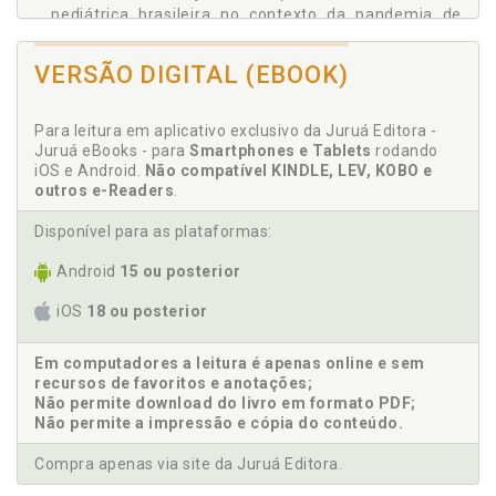
Otávio Morato de Andrade
pediátrica brasileira no contexto da pandemia de
Rafael Augusto Moreno Gonçalves
COVID-19. Ana Claudia Pompeu Torezan Andreucci /
Michelle Asato Junqueira / Maria Rita Mazzucatto,
Raphael Matos Valentim
VERSÃO DIGITAL (EBOOK)
p. 105
Scarlett Carvalho Nabuco D’Ávila Cespedes
Ana Claudia Ruy Cardia Atchabahian. Sugestões
Tanise Zago Thomasi
Para leitura em aplicativo exclusivo da Juruá Editora -
para um marco regulatório pós-pandemia na relação
Juruá eBooks - para
Smartphones e Tablets
rodando
médico paciente: a COVID-19 como força motriz da
Thiago de Menezes Ramos
iOS e Android.
Não compatível KINDLE, LEV, KOBO e
mudança de paradigma para teleconsultas. Maria
outros e-Readers
.
Luiza Gorga / Daniele Costa Rachid Lacerda / Ana
Claudia Ruy Cardia Atchabahian, p. 151
Disponível para as plataformas:
As novas narrativas infantojuvenis a partir da
telemedicina pediátrica brasileira no contexto da
Android
15 ou posterior
pandemia de COVID-19. Ana Claudia Pompeu
iOS
18 ou posterior
Torezan Andreucci / Michelle Asato Junqueira /
Maria Rita Mazzucatto, p. 105
Em computadores a leitura é apenas online e sem
C
recursos de favoritos e anotações;
Não permite download do livro em formato PDF;
Não permite a impressão e cópia do conteúdo.
Caroline Placca. A proteção de dados obtidos
através da telemedicina: uma análise da
Compra apenas via site da Juruá Editora.
regulamentação dos dados e utilização responsável
das informações. Felipe Chiarello / Caroline Placca,