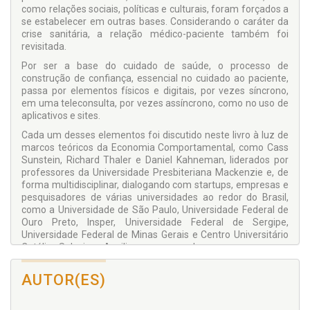
como relações sociais, políticas e culturais, foram forçados a
se estabelecer em outras bases. Considerando o caráter da
crise sanitária, a relação médico-paciente também foi
revisitada.
Por ser a base do cuidado de saúde, o processo de
construção de confiança, essencial no cuidado ao paciente,
passa por elementos físicos e digitais, por vezes síncrono,
em uma teleconsulta, por vezes assíncrono, como no uso de
aplicativos e sites.
Cada um desses elementos foi discutido neste livro à luz de
marcos teóricos da Economia Comportamental, como Cass
Sunstein, Richard Thaler e Daniel Kahneman, liderados por
professores da Universidade Presbiteriana Mackenzie e, de
forma multidisciplinar, dialogando com startups, empresas e
pesquisadores de várias universidades ao redor do Brasil,
como a Universidade de São Paulo, Universidade Federal de
Ouro Preto, Insper, Universidade Federal de Sergipe,
Universidade Federal de Minas Gerais e Centro Universitário
Católico Salesiano Auxilium, por exemplo.
Para quem quer entender o impacto da Era Digital e da
AUTOR(ES)
Economia Comportamental na Saúde de forma empírica,
multidisciplinar e com abrangência nacional, este livro torna-
se leitura obrigatória.