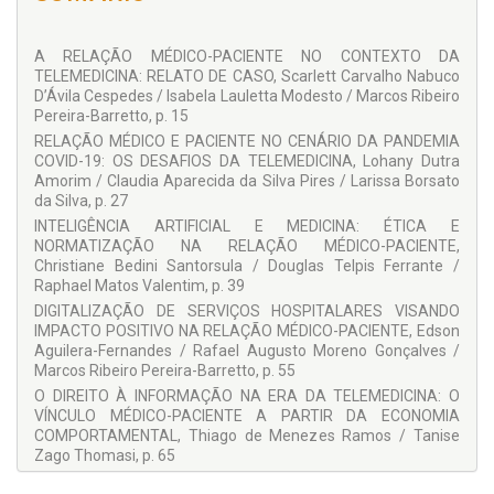
Engenheiro Mecânico e Mestre em Matemática Aplicada e
Informática pelo Instituto Tecnológico de Aeronáutica – ITA.
Doutor em Ciência da Computação pela PUC-RIO. Professor
A RELAÇÃO MÉDICO-PACIENTE NO CONTEXTO DA
Titular da Faculdade de Computação e Informática da UPM,
TELEMEDICINA: RELATO DE CASO, Scarlett Carvalho Nabuco
professor do Programa de Pós-graduação em Engenharia
D’Ávila Cespedes / Isabela Lauletta Modesto / Marcos Ribeiro
Elétrica e Computação. Foi Diretor da Faculdade de
Pereira-Barretto, p. 15
Computação e Informática e é professor titular aposentado
RELAÇÃO MÉDICO E PACIENTE NO CENÁRIO DA PANDEMIA
do ITA.
COVID-19: OS DESAFIOS DA TELEMEDICINA, Lohany Dutra
LARA ROCHA GARCIA
Amorim / Claudia Aparecida da Silva Pires / Larissa Borsato
da Silva, p. 27
Doutoranda e Mestre em Direito Político e Econômico pela
Universidade Presbiteriana Mackenzie, com foco em
INTELIGÊNCIA ARTIFICIAL E MEDICINA: ÉTICA E
Inovação e Saúde. Especialista em Inovação e
NORMATIZAÇÃO NA RELAÇÃO MÉDICO-PACIENTE,
Empreendedorismo por Stanford Graduate School of
Christiane Bedini Santorsula / Douglas Telpis Ferrante /
Business (EUA). Professora e Advogada de Direito Digital,
Raphael Matos Valentim, p. 39
Inovação, Compliance e Proteção de Dados. Foi Gerente de
DIGITALIZAÇÃO DE SERVIÇOS HOSPITALARES VISANDO
Inovação do Hospital Israelita Albert Einstein e liderou a área
IMPACTO POSITIVO NA RELAÇÃO MÉDICO-PACIENTE, Edson
de produtos do Dr.Consulta.
Aguilera-Fernandes / Rafael Augusto Moreno Gonçalves /
Marcos Ribeiro Pereira-Barretto, p. 55
COLABORADORES:
O DIREITO À INFORMAÇÃO NA ERA DA TELEMEDICINA: O
Ana Claudia Pompeu Torezan Andreucci
VÍNCULO MÉDICO-PACIENTE A PARTIR DA ECONOMIA
COMPORTAMENTAL, Thiago de Menezes Ramos / Tanise
Ana Claudia Ruy Cardia Atchabahian
Zago Thomasi, p. 65
Caroline Placca
A PROTEÇÃO DE DADOS OBTIDOS ATRAVÉS DA