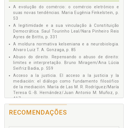
Mudança no Tratamento dos Presos Provisórios / Daniela
Josiane Becker
A evolução do comércio: o comércio eletrônico e
Carvalho A. da Costa, Fabiana Oliveira B. de Castro, p. 179
suas novas tendências. Maria Eugênia Finkelstein, p.
Juan Antonio Martínez Muñoz
Régimen Jurídico Actual de las Transferencias
53
Klever Paulo Leal Filpo
Internacionales de Datos Personales. Especial Referencia a
A legitimidade e a sua vinculação à Constituição
su Aplicación en Servicios de Nube Pública Suscritos por
Leandro Almeida de Santana
Democrática. Saul Tourinho Leal/Nara Pinheiro Reis
Pequeños Empresarios Europeos y Españoles / Francisca M.
Ayres de Britto, p. 331
Rosselló Rubert, p. 193
Leonardo Baldissera
DIREITO PÚBLICO, p. 213
A moldura normativa kelseniana e a neurobiologia.
Lívia Pagani de Paula
Alvaro Luiz T. A. Gonzaga, p. 85
Audiência de Custódia: Desafios e Expectativas / Mário Luiz
Liziane Angelotti Meira
Ramidoff, Henrique Munhoz Bürgel Ramidoff, p. 213
Abuso do direito. Repensando o abuso de direito:
Lucia Pereira Valente Lombardi
Candidatura Eleitoral Avulsa: Desnecessidade de Filiação
limites e interpretação. Bruno Miragem/Ana Lúcia
Partidária para Concorrência a Cargo Eletivo em Respeito à
Seifriz Badia, p. 559
Luciano de Oliveira Souza Tourinho
Democracia Proclamada na Constituição Federal Brasileira
Acceso a la justicia. El acceso a la justicia y la
de 1988 / Adegmar José Ferreira, Hamilton Gomes Carneiro,
Luis Alberto Reichelt
mediación: el diálogo como fundamento filosófico
Leandro Almeida de Santana, p. 239
Luiz Carlos Moreira Junior
de la mediación. María de Las M. R. Rodríguez/María
La Competencia de la Fiscalía Europea: Criterios Materiales y
Teresa G.-B. Hernández/Juan Antonio M. Muñoz, p.
Mª Ángeles Pérez Marín
Territoriales para su Determinación / M.ª Ángeles Pérez
417
Marín, p. 255
Marcelo Pereira de Almeida
Adegmar José Ferreira. Candidatura eleitoral avulsa:
Competenza Tributaria come Limite Protettivo del
Marcos Alves da Silva
Contribuente / Clayton Gomes de Medeiros, Josiane Becker,
RECOMENDAÇÕES
desnecessidade de filiação partidária para
p. 285
concorrência a cargo eletivo em respeito à
Maria Celeste Cordeiro Leite dos Santos
democracia proclamada na Constituição Federal
Cooperação Internacional em Matéria Tributária: As Diversas
María de las Mercedes Rosa Rodríguez