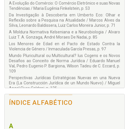
A Evolução do Comércio: O Comércio Eletrônico e suas Novas
Andréa Vulcanis
Tendências / Maria Eugênia Finkelstein, p. 53
Antônio de Moura Borges
Da Investigação à Descoberta em Umberto Eco: Olhar e
Reflexão sobre a Pesquisa na Atualidade / Marcos Alves da
Bruno Miragem
Silva, Leonardo Baldissera, Luiz Carlos Moreira Junior, p. 71
Clayton Gomes de Medeiros
A Moldura Normativa Kelseniana e a Neurobiologia / Alvaro
Luiz T. A. Gonzaga, André Moraes De Nadai, p. 85
Conceição de Maria Freire Leite
Los Menores de Edad en el Pacto de Estado Contra la
Daniela Carvalho Almeida da Costa
Violencia de Género / Inmaculada García Presas, p. 97
Dilnei Lorenzi
Mundo Pluricultural ou Multicultural? Ius Cogens e os Novos
Desafios ao Conceito de Norma Jurídica / Eduardo Manuel
Eduardo Manuel Val
Val, Pedro Eugenio P. Bargiona, Wilson Tadeu de C. Eccard, p.
Fabiana Oliveira Bastos de Castro
109
Perspectivas Jurídicas Estratégicas Nuevas en una Nueva
Francisca M. Rosselló Rubert
Era (La Construcción Jurídica de un Mundo Nuevo) / Miguel
Guilherme Calmon Nogueira da Gama
Angel Ciuro Caldani, p. 125
Hamilton Gomes Carneiro
Políticas Públicas Ambientais: Aplicadas ao Desenvolvimento
Econômico e Ambiental / Thais Bernardes Maganhini,
ÍNDICE ALFABÉTICO
Henrique Munhoz Bürgel Ramidoff
Adriana Vieira da Costa, p. 149
Iagrici Maria de Lima Maranhão
Processo Eletrônico, Hipertexto e Direito ao Processo Justo /
Luis Alberto Reichelt, Paulo Roberto Pegoraro Junior, p. 165
Inmaculada García Presas
Os Reflexos da Audiência de Custódia no Sistema
A
Jaime Suau Morey
Penitenciário do Estado de São Paulo: Perspectiva de