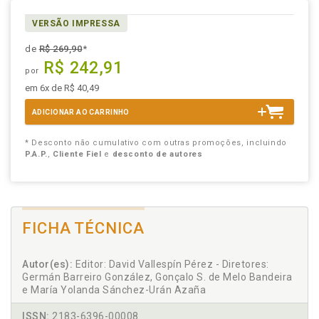
VERSÃO IMPRESSA
de
R$ 269,90
*
R$ 242,91
por
em 6x de R$ 40,49
ADICIONAR AO CARRINHO
* Desconto não cumulativo com outras promoções, incluindo
P.A.P.
,
Cliente Fiel
e
desconto de autores
FICHA TÉCNICA
Autor(es):
Editor: David Vallespín Pérez - Diretores:
Germán Barreiro González, Gonçalo S. de Melo Bandeira
e María Yolanda Sánchez-Urán Azaña
ISSN:
2183-6396-00008