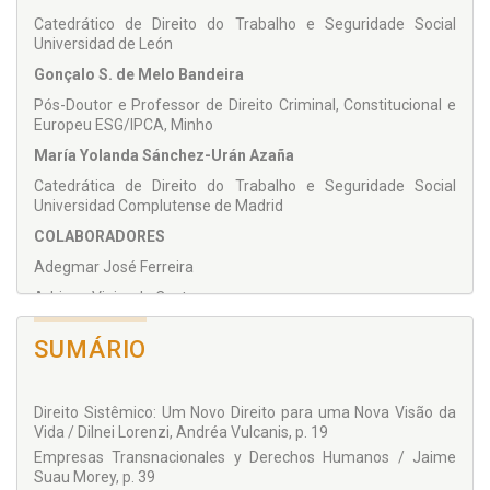
Catedrático de Direito do Trabalho e Seguridade Social
Universidad de León
Gonçalo S. de Melo Bandeira
Pós-Doutor e Professor de Direito Criminal, Constitucional e
Europeu ESG/IPCA, Minho
María Yolanda Sánchez-Urán Azaña
Catedrática de Direito do Trabalho e Seguridade Social
Universidad Complutense de Madrid
COLABORADORES
Adegmar José Ferreira
Adriana Vieira da Costa
Adriano Moura da Fonseca Pinto
SUMÁRIO
Alejandro Zubimendi
Alexandre de Albuquerque Sá
Direito Sistêmico: Um Novo Direito para uma Nova Visão da
Alvaro Luiz Travassos de Azevedo Gonzaga
Vida / Dilnei Lorenzi, Andréa Vulcanis, p. 19
Ana Lúcia Seifriz Badia
Empresas Transnacionales y Derechos Humanos / Jaime
Suau Morey, p. 39
André Moraes De Nadai