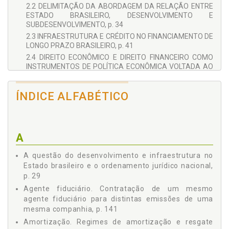
2.2 DELIMITAÇÃO DA ABORDAGEM DA RELAÇÃO ENTRE
ESTADO BRASILEIRO, DESENVOLVIMENTO E
SUBDESENVOLVIMENTO, p. 34
2.3 INFRAESTRUTURA E CRÉDITO NO FINANCIAMENTO DE
LONGO PRAZO BRASILEIRO, p. 41
2.4 DIREITO ECONÔMICO E DIREITO FINANCEIRO COMO
INSTRUMENTOS DE POLÍTICA ECONÔMICA VOLTADA AO
SUBDESENVOLVIMENTO: ABORDAGENS MACROJURÍDICA
E MICROJURÍDICA, p. 45
ÍNDICE ALFABÉTICO
3 ATIVIDADE FINANCEIRA DO ESTADO E O CRÉDITO NO
FINANCIAMENTO DE LONGO PRAZO BRASILEIRO, p. 51
3.1 ATUAÇÃO DO ESTADO E IMPORTÂNCIA DO SISTEMA
FINANCEIRO PARA O DESENVOLVIMENTO, p. 51
A
3.2 ATIVIDADE FINANCEIRA DO ESTADO E O
FINANCIAMENTO DA INFRAESTRUTURA, p. 59
A questão do desenvolvimento e infraestrutura no
3.3 INSTITUIÇÕES ENVOLVIDAS NO PROCESSO DE
Estado brasileiro e o ordenamento jurídico nacional,
FINANCIAMENTO, p. 63
p. 29
3.3.1 Influência da Estrutura Institucional Brasileira na
Agente fiduciário. Contratação de um mesmo
Formação dos Arranjos Jurídicos para a Atuação do
agente fiduciário para distintas emissões de uma
Estado, p. 68
mesma companhia, p. 141
4 ASPECTOS DA ATIVIDADE FINANCEIRA NACIONAL
QUANTO ÀS POLÍTICAS PÚBLICAS VOLTADAS AO
Amortização. Regimes de amortização e resgate