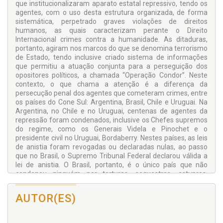
que institucionalizaram aparato estatal repressivo, tendo os
agentes, com o uso desta estrutura organizada, de forma
sistemática, perpetrado graves violações de direitos
humanos, as quais caracterizam perante o Direito
Internacional crimes contra a humanidade. As ditaduras,
portanto, agiram nos marcos do que se denomina terrorismo
de Estado, tendo inclusive criado sistema de informações
que permitiu a atuação conjunta para a perseguição dos
opositores políticos, a chamada “Operação Condor”. Neste
contexto, o que chama a atenção é a diferença da
persecução penal dos agentes que cometeram crimes, entre
os países do Cone Sul: Argentina, Brasil, Chile e Uruguai. Na
Argentina, no Chile e no Uruguai, centenas de agentes da
repressão foram condenados, inclusive os Chefes supremos
do regime, como os Generais Videla e Pinochet e o
presidente civil no Uruguai, Bordaberry. Nestes países, as leis
de anistia foram revogadas ou declaradas nulas, ao passo
que no Brasil, o Supremo Tribunal Federal declarou válida a
lei de anistia. O Brasil, portanto, é o único país que não
condenou ninguém por torturas, sequestros, estupros,
desaparecimentos forçados e assassinatos. Este livro busca
investigar as causas que permitiram ao sistema de justiça
AUTOR(ES)
brasileiro chancelar a impunidade dos agentes da repressão
que cometeram tais atrocidades.