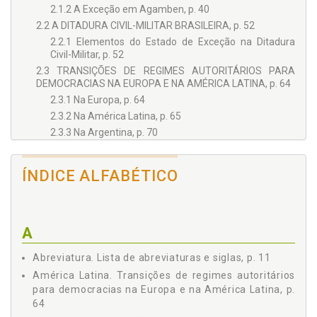
2.1.2 A Exceção em Agamben, p. 40
2.2 A DITADURA CIVIL-MILITAR BRASILEIRA, p. 52
2.2.1 Elementos do Estado de Exceção na Ditadura
Civil-Militar, p. 52
2.3 TRANSIÇÕES DE REGIMES AUTORITÁRIOS PARA
DEMOCRACIAS NA EUROPA E NA AMÉRICA LATINA, p. 64
2.3.1 Na Europa, p. 64
2.3.2 Na América Latina, p. 65
2.3.3 Na Argentina, p. 70
2.3.4 No Brasil, p. 73
2.3.5 No Chile, p. 79
ÍNDICE ALFABÉTICO
2.3.6 No Uruguai, p. 81
3 JUSTIÇA DE TRANSIÇÃO E A JURISPRUDÊNCIA DOS
TRIBUNAIS CONSTITUCIONAIS DO CONE E DA CORTE
INTERAMERICANA DE DIREITOS HUMANOS, p. 85
A
3.1 A EMERGÊNCIA DO CONCEITO DE JUSTIÇA DE
TRANSIÇÃO E DE CRIMES CONTRA A HUMANIDADE, p. 85
Abreviatura. Lista de abreviaturas e siglas, p. 11
3.1.1 Conceito Justiça de Transição, p. 86
América Latina. Transições de regimes autoritários
3.1.2 Crimes Contra a Humanidade, p. 90
para democracias na Europa e na América Latina, p.
3.1.3 A Jurisprudência do Sistema Interamericano, p.
64
97