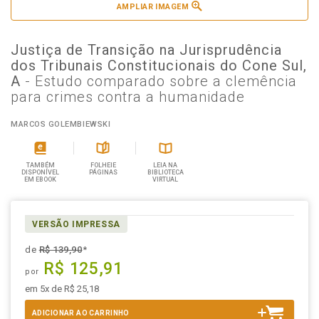
AMPLIAR IMAGEM
Justiça de Transição na Jurisprudência
dos Tribunais Constitucionais do Cone Sul,
A
- Estudo comparado sobre a clemência
para crimes contra a humanidade
MARCOS GOLEMBIEWSKI
TAMBÉM
FOLHEIE
LEIA NA
DISPONÍVEL
PÁGINAS
BIBLIOTECA
EM EBOOK
VIRTUAL
VERSÃO IMPRESSA
de
R$ 139,90
*
R$ 125,91
por
em 5x de R$ 25,18
ADICIONAR AO CARRINHO