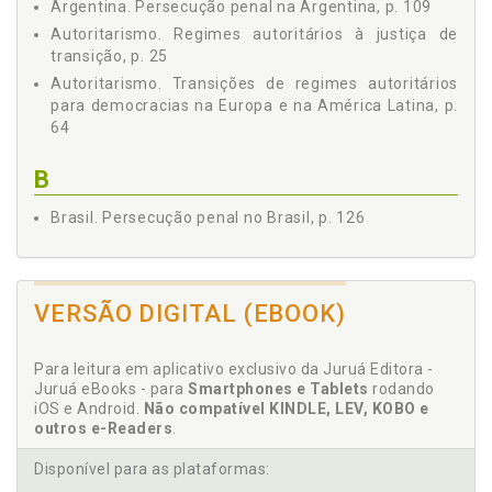
Argentina. Persecução penal na Argentina, p. 109
3.2 ESTUDO COMPARADO DA JURISPRUDÊNCIA DOS
Autoritarismo. Regimes autoritários à justiça de
TRIBUNAIS CONSTITUCIONAIS DO CONE SUL E A
transição, p. 25
IMPUNIDADE NO BRASIL, p. 109
Autoritarismo. Transições de regimes autoritários
3.2.1 A Persecução Penal na Argentina, p. 109
para democracias na Europa e na América Latina, p.
3.2.2 A Persecução Penal no Brasil, p. 126
64
3.2.3 A Persecução Penal no Chile, p. 155
3.2.4 A Persecução Penal no Uruguai, p. 162
B
3.3 ESTUDO COMPARADO ENTRE A JURISPRUDÊNCIA
DOS PAÍSES DO CONE SUL, p. 171
Brasil. Persecução penal no Brasil, p. 126
3.4 JUSTIÇA DE TRANSIÇÃO E A IMPUNIDADE NO BRASIL,
p. 214
C
CONCLUSÃO, p. 233
REFERÊNCIAS, p. 243
Chile. Persecução penal no Chile, p. 155
VERSÃO DIGITAL (EBOOK)
Conceito Justiça de Transição, p. 86
Conceito. Emergência do conceito de justiça de
Para leitura em aplicativo exclusivo da Juruá Editora -
transição e de crimes contra a humanidade, p. 85
Juruá eBooks - para
Smartphones e Tablets
rodando
iOS e Android.
Não compatível KINDLE, LEV, KOBO e
Conclusão, p. 233
outros e-Readers
.
Cone Sul. Estudo comparado da jurisprudência dos
Tribunais Constitucionais do Cone Sul e a
Disponível para as plataformas:
impunidade no Brasil, p. 109