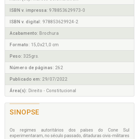
ISBN v. impressa:
978853629973-0
ISBN v. digital:
978853629924-2
Acabamento:
Brochura
Formato:
15,0x21,0 cm
Peso:
325grs.
Número de páginas:
262
Publicado em:
29/07/2022
Área(s):
Direito - Constitucional
SINOPSE
Os regimes autoritários dos países do Cone Sul
experimentaram, no século passado, ditaduras civis-militares