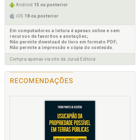
Android
15 ou posterior
Cone Sul. Estudo comparado entre a jurisprudência
dos países do Cone Sul, p. 171
iOS
18 ou posterior
CONE. Justiça de transição e a jurisprudência dos
Tribunais Constitucionais do CONE e da Corte
Em computadores a leitura é apenas online e sem
Interamericana de Direitos Humanos, p. 85
recursos de favoritos e anotações;
Corte Interamericana de Direitos Humanos. Justiça
Não permite download do livro em formato PDF;
de transição e a jurisprudência dos Tribunais
Não permite a impressão e cópia do conteúdo.
Constitucionais do CONE e da Corte Interamericana
de Direitos Humanos, p. 85
Compra apenas via site da Juruá Editora.
Crime contra a humanidade. Emergência do conceito
de justiça de transição e de crimes contra a
humanidade, p. 85
RECOMENDAÇÕES
Crimes contra a humanidade, p. 90
D
Democracia. Transições de regimes autoritários
para democracias na Europa e na América Latina, p.
64
Ditadura civil-militar brasileira, p. 52