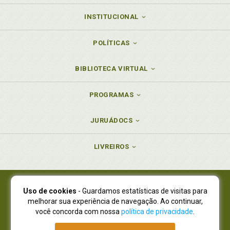
INSTITUCIONAL
POLÍTICAS
BIBLIOTECA VIRTUAL
PROGRAMAS
JURUÁDOCS
LIVREIROS
Uso de cookies
- Guardamos estatísticas de visitas para
Juruá Editora Ltda., CNPJ 77.535.508/0001-19
melhorar sua experiência de navegação. Ao continuar,
Juruá Informática Ltda., CNPJ 01.701.561/0001-80
você concorda com nossa
política de privacidade
.
NOVO ENDEREÇO:
R. Flávio Dallegrave, 7665, São Lourenço |
Curitiba - Paraná - CEP 82210-310