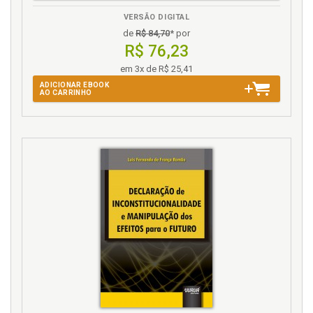
democracias na Europa e na América Latina, p. 64
VERSÃO DIGITAL
Exceção em Agamben, p. 40
de
R$ 84,70
* por
Exceção em Hannah Arendt e a experiência
R$ 76,23
totalitária na Europa, p. 28
em 3x de R$ 25,41
G
ADICIONAR EBOOK
AO CARRINHO
Giorgio Agamben. Exceção em Agamben, p. 40
Giorgio Agamben. Teoria do Estado de Exceção em
Hannah Arendt e Giorgio Agamben, p. 25
H
Hannah Arend. Exceção em Hannah Arendt e a
experiência totalitária na Europa, p. 28
Hannah Arendt. Teoria do Estado de Exceção em
Hannah Arendt e Giorgio Agamben, p. 25
I
Impunidade. Estudo comparado da jurisprudência