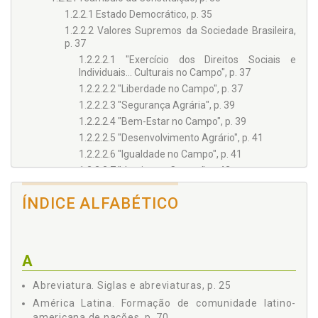
1.2.2.1 Estado Democrático, p. 35
1.2.2.2 Valores Supremos da Sociedade Brasileira,
p. 37
1.2.2.2.1 "Exercício dos Direitos Sociais e
Individuais… Culturais no Campo", p. 37
1.2.2.2.2 "Liberdade no Campo", p. 37
1.2.2.2.3 "Segurança Agrária", p. 39
1.2.2.2.4 "Bem-Estar no Campo", p. 39
1.2.2.2.5 "Desenvolvimento Agrário", p. 41
1.2.2.2.6 "Igualdade no Campo", p. 41
1.2.2.2.7 "Justiça no Campo", p. 42
1.2.2.3 Sociedade Brasileira, p. 43
ÍNDICE ALFABÉTICO
1.2.2.3.1 Sociedade Fraterna, p. 43
1.2.2.3.2 Sociedade Pluralista, p. 43
1.2.2.3.3 Sociedade Sem Preconceitos, p. 45
1.2.2.3.4 Fundamento: Harmonia Social, p. 45
A
1.2.2.4 Compromisso de Estado: Solução Pacífica
das Controvérsias, p. 46
Abreviatura. Siglas e abreviaturas, p. 25
1.2.2.4.1 Ordem Interna, p. 46
América Latina. Formação de comunidade latino-
1.2.2.4.2 Ordem Internacional, p. 46
americana de nações, p. 70