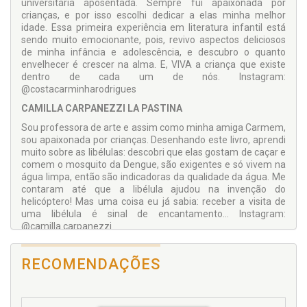
universitária aposentada. Sempre fui apaixonada por
crianças, e por isso escolhi dedicar a elas minha melhor
idade. Essa primeira experiência em literatura infantil está
sendo muito emocionante, pois, revivo aspectos deliciosos
de minha infância e adolescência, e descubro o quanto
envelhecer é crescer na alma. E, VIVA a criança que existe
dentro de cada um de nós. Instagram:
@costacarminharodrigues
CAMILLA CARPANEZZI LA PASTINA
Sou professora de arte e assim como minha amiga Carmem,
sou apaixonada por crianças. Desenhando este livro, aprendi
muito sobre as libélulas: descobri que elas gostam de caçar e
comem o mosquito da Dengue, são exigentes e só vivem na
água limpa, então são indicadoras da qualidade da água. Me
contaram até que a libélula ajudou na invenção do
helicóptero! Mas uma coisa eu já sabia: receber a visita de
uma libélula é sinal de encantamento... Instagram:
@camilla.carpanezzi
RECOMENDAÇÕES