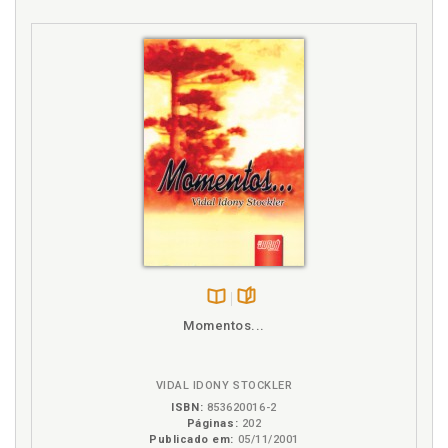
Disponível
páginas
Momentos...
na
B.V.
VIDAL IDONY STOCKLER
ISBN:
853620016-2
Páginas:
202
Publicado em:
05/11/2001