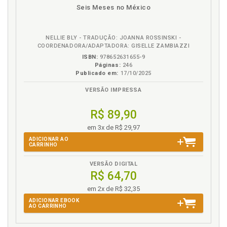
disponível
Disponível
páginas
podcast
Seis Meses no México
em
na
eBook
B.V.
NELLIE BLY - TRADUÇÃO: JOANNA ROSSINSKI -
COORDENADORA/ADAPTADORA: GISELLE ZAMBIAZZI
ISBN:
978652631655-9
Páginas:
246
Publicado em:
17/10/2025
VERSÃO IMPRESSA
R$ 89,90
em 3x de R$ 29,97
ADICIONAR AO
CARRINHO
VERSÃO DIGITAL
R$ 64,70
em 2x de R$ 32,35
ADICIONAR EBOOK
AO CARRINHO