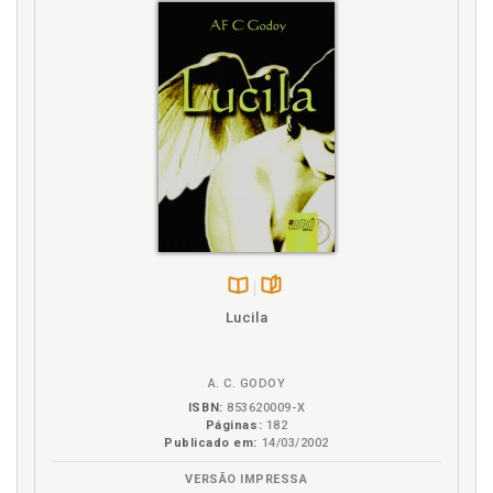
Disponível
páginas
Lucila
na
B.V.
A. C. GODOY
ISBN:
853620009-X
Páginas:
182
Publicado em:
14/03/2002
VERSÃO IMPRESSA