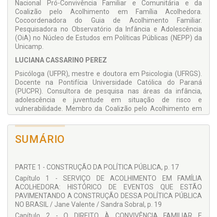
Nacional Pró-Convivência Familiar e Comunitária e da
Coalizão pelo Acolhimento em Família Acolhedora.
Cocoordenadora do Guia de Acolhimento Familiar.
Pesquisadora no Observatório da Infância e Adolescência
(OiA) no Núcleo de Estudos em Políticas Públicas (NEPP) da
Unicamp.
LUCIANA CASSARINO PEREZ
Psicóloga (UFPR), mestre e doutora em Psicologia (UFRGS).
Docente na Pontifícia Universidade Católica do Paraná
(PUCPR). Consultora de pesquisa nas áreas da infância,
adolescência e juventude em situação de risco e
vulnerabilidade. Membro da Coalizão pelo Acolhimento em
Família Acolhedora e coautora do Guia de Acolhimento
Familiar. Desde 2015 suas pesquisas concentram-se nos
temas de acolhimento familiar e institucional, e transição
SUMÁRIO
entre o acolhimento e a vida adulta.
ADRIANA PINHEIRO
PARTE 1 - CONSTRUÇÃO DA POLÍTICA PÚBLICA, p. 17
Assistente social (PUC Campinas/SP); Especialista em
Capítulo 1 - SERVIÇO DE ACOLHIMENTO EM FAMÍLIA
VDCCA, Políticas Públicas e Direitos Sociais e em
ACOLHEDORA: HISTÓRICO DE EVENTOS QUE ESTÃO
Instrumentalidade do Serviço Social. Atuou como assistente
PAVIMENTANDO A CONSTRUÇÃO DESSA POLÍTICA PÚBLICA
social e coordenadora do Serviço de Acolhimento em Família
NO BRASIL / Jane Valente / Sandra Sobral, p. 19
Acolhedora da Prefeitura de Campinas por 20 anos; Membro
da Coalizão pelo Acolhimento em Família Acolhedora;
Capítulo 2 - O DIREITO À CONVIVÊNCIA FAMILIAR E