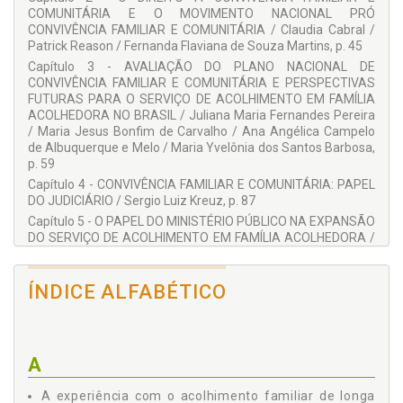
Coautora e coorganizadora do Guia de Acolhimento Familiar;
COMUNITÁRIA E O MOVIMENTO NACIONAL PRÓ
Membro do Observatório da Infância e Adolescência (OIA) do
CONVIVÊNCIA FAMILIAR E COMUNITÁRIA / Claudia Cabral /
Núcleo de Políticas Públicas (NEPP) da Unicamp.
Patrick Reason / Fernanda Flaviana de Souza Martins, p. 45
Capítulo 3 - AVALIAÇÃO DO PLANO NACIONAL DE
COLABORADORES:
CONVIVÊNCIA FAMILIAR E COMUNITÁRIA E PERSPECTIVAS
Adriana Pinheiro
FUTURAS PARA O SERVIÇO DE ACOLHIMENTO EM FAMÍLIA
ACOLHEDORA NO BRASIL / Juliana Maria Fernandes Pereira
Aline Schultz
/ Maria Jesus Bonfim de Carvalho / Ana Angélica Campelo
Amanda Cristina Ribeiro da Costa
de Albuquerque e Melo / Maria Yvelônia dos Santos Barbosa,
p. 59
Ana Angélica C. de Albuquerque e Melo
Capítulo 4 - CONVIVÊNCIA FAMILIAR E COMUNITÁRIA: PAPEL
Ana Karina Carvalho
DO JUDICIÁRIO / Sergio Luiz Kreuz, p. 87
Ana Letícia da Costa Praia
Capítulo 5 - O PAPEL DO MINISTÉRIO PÚBLICO NA EXPANSÃO
DO SERVIÇO DE ACOLHIMENTO EM FAMÍLIA ACOLHEDORA /
Angela Claudino Junckes
Luciana Pereira Grumbach Carvalho / Sidney Fiori Júnior /
Carlos Henrique de Oliveira Nunes
Viviane Alves Santos Silva, p. 101
ÍNDICE ALFABÉTICO
PARTE 2 - EVIDÊNCIAS CIENTÍFICAS, p. 123
Carme Montserrat
Capítulo 6 - O LONGO CAMINHO PARA A RECUPERAÇÃO
Celina Maria Colino Magalhães
APÓS A ADVERSIDADE PRECOCE: FAMÍLIAS ACOLHEDORAS
 NECESSÁRIAS, MAS NÃO SUFICIENTES / Jesús Palacios, p.
Cinthia Oliveira dos Anjos
125
A
Claudia Cabral
Capítulo 7 - VÍNCULOS AFETIVOS NO SERVIÇO DE
Cláudia de Freitas Vidigal
A experiência com o acolhimento familiar de longa
ACOLHIMENTO EM FAMÍLIA ACOLHEDORA: