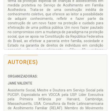
tema da proteção especial de crianças e adolescentes em
medida protetiva no Serviço de Acolhimento em Família
Acolhedora. Trata-se de uma construção inédita de
conhecimento coletivo, que oferece ao leitor a possibilidade
de adquirir conhecimento, refletir e fazer parte da
construção de um novo fazer na proteção e cuidado para
efetivação de uma política pública. Um novo fazer pautado
no compromisso com a mudança de paradigma na proteção
social, que se apoia na Constituição da República Federativa
do Brasil, ao efetivar a parceria entre família, sociedade e
Estado na garantia de direitos de indivíduos em condição
especial de desenvolvimento. São 48 autores
compartilhando sua expertise com arcabouço teórico,
resultados de pesquisas e práticas inovadoras no
AUTOR(ES)
atendimento às crianças e adolescentes acolhidos em
famílias acolhedoras. Assistentes sociais, psicólogos, juízes,
promotores, gestores, pesquisadores e acadêmicos
ORGANIZADORAS:
comprometidos com a luta cotidiana para a efetivação de
uma política pública qualificada. Ao ler este livro, você une-se
JANE VALENTE
a esta equipe no compromisso de oferecer o melhor cuidado;
o mais afetivo, efetivo e singular, para cada criança ou
Assistente Social, Mestre e Doutora em Serviço Social pela
adolescente afastado de sua família de origem.
PUCSP; Especialista em VDCCA pela USP. Líder Executiva
pela Primeira Infância por Harvard, Cambridge,
Massachusetts, USA. Consultora da Rede Latinoamericana
de Acolhimento Familiar (RELAF). Membro do Movimento