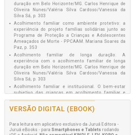
POTENCIALIZADORES DO TRABALHO DE REINTEGRAÇÃO
duração em Belo Horizonte/MG. Carlos Henrique de
Dalízia Amaral Cruz
FAMILIAR / Julia Matinatto Salvagni / Regina Lúcia Sucupira
Oliveira Nunes/Valéria Silva Cardoso/Vanessa da
Pedroza, p. 145
Deni Luís Dalla Riva
Silva Sá, p. 303
Capítulo 8 - FATORES QUE INFLUENCIAM A TOMADA DE
Dirlene Colla
Acolhimento familiar como ambiente protetivo: a
DECISÃO NO ACOLHIMENTO FAMILIAR / Carme Montserrat /
experiência do projeto famílias solidárias junto ao
Eugênia Aparecida Cesconetto
Rosa Sitjes-Figueras, p. 167
Programa de Proteção a Crianças e Adolescentes
Capítulo 9 - DA IMPLANTAÇÃO À EXECUÇÃO DE SERVIÇOS
Fernanda Flaviana de Souza Martins
Ameaçados de Morte - PPCAAM. Mariana Soares da
DE ACOLHIMENTO EM FAMÍLIA ACOLHEDORA: PRINCIPAIS
Paz, p. 353
Gabriella Garcia Moura
ENTRAVES ENFRENTADOS POR GESTORES E TÉCNICOS E
Acolhimento familiar de longa duração. A
COMO SUPERÁ-LOS / Luciana Cassarino-Perez / Cinthia
Jane Valente
Oliveira dos Anjos, p. 187
experiência com o acolhimento familiar de longa
Jesús Palacios
duração em Belo Horizonte/MG. Carlos Henrique de
Capítulo 10 - AFETIVIDADE E DESENVOLVIMENTO
SOCIOEMOCIONAL DE BEBÊS EM ACOLHIMENTO FAMILIAR /
Oliveira Nunes/Valéria Silva Cardoso/Vanessa da
João M. S. Carvalho
Gabriella Garcia Moura / Júlia Carvalho Rangel Luchi /
Silva Sá, p. 303
João Paulo Ferreira Delgado
Ludmilla Dell’Isola Pelegrini de Melo Ferreira, p. 231
Acolhimento familiar e institucional. O bem-estar
Jucione Pereira
Capítulo 11 - O BEM-ESTAR SUBJETIVO DAS CRIANÇAS EM
subjetivo das crianças em acolhimento familiar e
ACOLHIMENTO FAMILIAR E INSTITUCIONAL / João Paulo
institucional. João Paulo Ferreira Delgado/João M. S.
Júlia Carvalho Rangel Luchi
Ferreira Delgado / João M. S. Carvalho, p. 253
Carvalho, p. 253
Julia Matinatto Salvagni
VERSÃO DIGITAL (EBOOK)
Capítulo 12 - SERVIÇO DE ACOLHIMENTO EM FAMÍLIA
Acolhimento familiar. Afetividade e
ACOLHEDORA: IMAGENS SOCIAIS DE PROFISSIONAIS DA
Juliana Damásio dos Reis
desenvolvimento socioemocional de bebês em
REDE DE ATENDIMENTO À CRIANÇA E AO ADOLESCENTE DE
Juliana Maria Fernandes Pereira
Para leitura em aplicativo exclusivo da Juruá Editora -
acolhimento familiar. Gabriella Garcia Moura/Júlia
MUNICÍPIOS PARAENSES / Dalízia Amaral Cruz / Lília Iêda
Juruá eBooks - para
Smartphones e Tablets
rodando
Chaves Cavalcante / Ana Letícia da Costa Praia / Amanda
Carvalho Rangel Luchi/Ludmilla Dell’Isola Pelegrini
Lara Naddeo