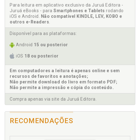
Para leitura em aplicativo exclusivo da Juruá Editora -
F
Juruá eBooks - para
Smartphones e Tablets
rodando
iOS e Android.
Não compatível KINDLE, LEV, KOBO e
outros e-Readers
.
Fundamentos da proteção das novas marcas visuais,
p. 125
Disponível para as plataformas:
I
Android
15 ou posterior
Importância do princípio para a interpretação do
iOS
18 ou posterior
direito marcário, p. 145
Informação. Capacidade informativa, p. 38
Em computadores a leitura é apenas online e sem
recursos de favoritos e anotações;
Interpretação. Importância do princípio para a
Não permite download do livro em formato PDF;
interpretação do direito marcário, p. 145
Não permite a impressão e cópia do conteúdo.
Introdução, p. 17
Compra apenas via site da Juruá Editora.
L
Lista de abreviaturas e siglas, p. 15
RECOMENDAÇÕES
Livre concorrência. Princípio, p. 157
Livre iniciativa. Princípio, p. 151