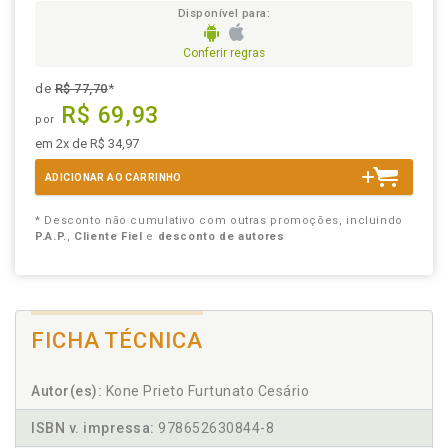
Disponível para:
Conferir regras
de
R$ 77,70
*
R$ 69,93
por
em 2x de R$ 34,97
ADICIONAR AO CARRINHO
* Desconto não cumulativo com outras promoções, incluindo
P.A.P.
,
Cliente Fiel
e
desconto de autores
FICHA TÉCNICA
Autor(es):
Kone Prieto Furtunato Cesário
ISBN v. impressa:
978652630844-8