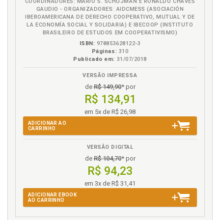
COORDINADORES: MARIO S. SCHUJMAN E RONALDO CHAVES
GAUDIO - ORGANIZADORES: AIDCMESS (ASOCIACIÓN
IBEROAMERICANA DE DERECHO COOPERATIVO, MUTUAL Y DE
LA ECONOMÍA SOCIAL Y SOLIDARIA) E IBECOOP (INSTITUTO
BRASILEIRO DE ESTUDOS EM COOPERATIVISMO)
ISBN:
978853628122-3
Páginas:
310
Publicado em:
31/07/2018
VERSÃO IMPRESSA
de
R$ 149,90
* por
R$ 134,91
em 5x de R$ 26,98
ADICIONAR AO
CARRINHO
VERSÃO DIGITAL
de
R$ 104,70
* por
R$ 94,23
em 3x de R$ 31,41
ADICIONAR EBOOK
AO CARRINHO