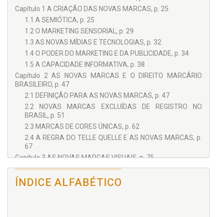
Capítulo 1 A CRIAÇÃO DAS NOVAS MARCAS, p. 25
1.1 A SEMIÓTICA, p. 25
1.2 O MARKETING SENSORIAL, p. 29
1.3 AS NOVAS MÍDIAS E TECNOLOGIAS, p. 32
1.4 O PODER DO MARKETING E DA PUBLICIDADE, p. 34
1.5 A CAPACIDADE INFORMATIVA, p. 38
Capítulo 2 AS NOVAS MARCAS E O DIREITO MARCÁRIO
BRASILEIRO, p. 47
2.1 DEFINIÇÃO PARA AS NOVAS MARCAS, p. 47
2.2 NOVAS MARCAS EXCLUÍDAS DE REGISTRO NO
BRASIL, p. 51
2.3 MARCAS DE CORES ÚNICAS, p. 62
2.4 A REGRA DO TELLE QUELLE E AS NOVAS MARCAS, p.
67
Capítulo 3 AS NOVAS MARCAS VISUAIS, p. 75
3.1 DEFINIÇÃO DAS NOVAS MARCAS VISUAIS, p. 78
3.2 AS NOVAS MARCAS E A VISÃO DE CONJUNTO, p. 97
ÍNDICE ALFABÉTICO
3.3 RECONHECIMENTO COMO MARCA, p. 99
3.4 DESAFIOS PARA O REGISTRO, p. 104
3.4.1 A Capacidade de Distintividade, p. 108