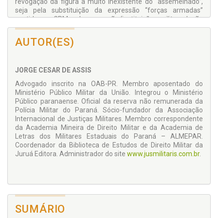
revogação da figura a muito inexistente do “assemelhado”,
seja pela substituição da expressão “forças armadas”
contidas no CPM, pela expressão ‘instituições militares’, não
deixando margem de dúvida que nela se incluem as polícias
militares e os corpos de bombeiros militares.
AUTOR(ES)
No entanto, a tentativa de assemelhar cada vez mais crimes
militares com seus congêneres de natureza comum – e isso
implicaria em um aumento do rol dos crimes impropriamente
JORGE CESAR DE ASSIS
militares (aqueles com igual definição nos dois códigos) – se
Advogado inscrito na OAB-PR. Membro aposentado do
apresentava de todo desnecessária, principalmente após o
Ministério Público Militar da União. Integrou o Ministério
advento da Lei 13.491/2017, que alterando o inc. II, do Código
Público paranaense. Oficial da reserva não remunerada da
Penal Militar, passou a prever que são crimes militares
Polícia Militar do Paraná. Sócio-fundador da Associação
aqueles previstos no CPM e na legislação penal comum,
Internacional de Justiças Militares. Membro correspondente
desde que praticados em uma das hipóteses do já
da Academia Mineira de Direito Militar e da Academia de
referido inc. II. São os chamados crimes militares por
Letras dos Militares Estaduais do Paraná – ALMEPAR.
extensão (também chamados de crimes militares
Coordenador da Biblioteca de Estudos de Direito Militar da
extravagantes), que desde seu nascedouro aumentaram, e
Juruá Editora. Administrador do site
www.jusmilitaris.com.br
.
muito, a competência da Justiça Militar.
A bem da verdade, sendo remendado aos poucos, o Código
Penal Militar vai se tornando uma verdadeira “colcha de
retalhos”, sem a grandeza exigida para uma norma do
chamado Direito Penal Especial.
SUMÁRIO