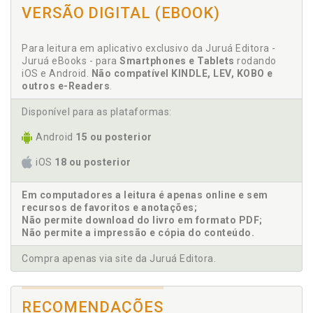
VERSÃO DIGITAL (EBOOK)
Psicologia Judiciária, p. 59
Breve histórico do direito penal militar, p. 60
Fontes do direito penal militar, p. 62
Para leitura em aplicativo exclusivo da Juruá Editora -
Juruá eBooks - para
Fontes Materiais, p. 62
Smartphones e Tablets
rodando
iOS e Android.
Não compatível KINDLE, LEV, KOBO e
Fontes Formais, p. 62
outros e-Readers
.
Bandos Militares, p. 63
Analogia, p. 64
Disponível para as plataformas:
Interpretação da lei penal militar, p. 65
Android
15 ou posterior
Integração da lei penal militar. Analogia e princípios gerais
do direito, p. 67
iOS
18 ou posterior
Estrutura da justiça militar brasileira, p. 68
Título I - Da Aplicação da Lei Penal Militar, p. 71
Em computadores a leitura é apenas online e sem
Art. 1º. Princípio da legalidade, p. 71
recursos de favoritos e anotações;
Art. 2º. Lei supressiva de incriminação, p. 72
Não permite download do livro em formato PDF;
Não permite a impressão e cópia do conteúdo.
Retroatividade de lei mais benigna, p. 72
Apuração da maior benignidade, p. 72
Compra apenas via site da Juruá Editora.
Lei penal militar no tempo, p. 72
Apuração da maior benignidade, p. 73
Art. 3º. Medidas de segurança, p. 74
RECOMENDAÇÕES