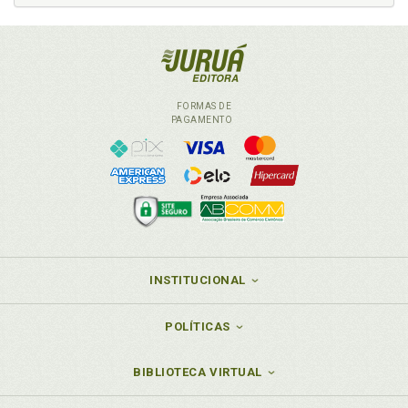
Excepcionalidade do crime culposo, p. 189
Art. 34. Nenhuma pena sem culpabilidade, p. 189
Art. 35. Erro de direito, p. 190
Art. 36. Erro de fato, p. 190
Erro culposo, p. 190
FORMAS DE
Erro de direito, p. 191
PAGAMENTO
Erro de fato, p. 192
Distinções e identidades entre o tratamento dado ao erro
nos Códigos Penais Comum e Militar, p. 193
Erro de compreensão culturalmente condicionado, p. 195
Observações importantes, p. 198
Art. 37. Erro sobre a pessoa, p. 200
Erro quanto ao bem jurídico, p. 200
INSTITUCIONAL
Duplicidade do resultado, p. 200
Art. 38. Não é culpado quem comete o crime, p. 202
Coação irresistível, p. 202
POLÍTICAS
Obediência hierárquica, p. 202
Inexigibilidade de conduta diversa, p. 203
BIBLIOTECA VIRTUAL
Excludentes da culpabilidade, p. 203
Espécies de coação, p. 203