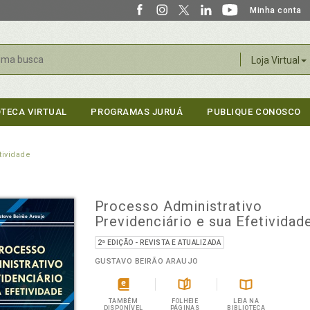
Minha conta
r
Loja Virtual
OTECA VIRTUAL
PROGRAMAS JURUÁ
PUBLIQUE CONOSCO
tividade
Processo Administrativo
Previdenciário e sua Efetividad
2ª EDIÇÃO - REVISTA E ATUALIZADA
GUSTAVO BEIRÃO ARAUJO
TAMBÉM
FOLHEIE
LEIA NA
DISPONÍVEL
PÁGINAS
BIBLIOTECA