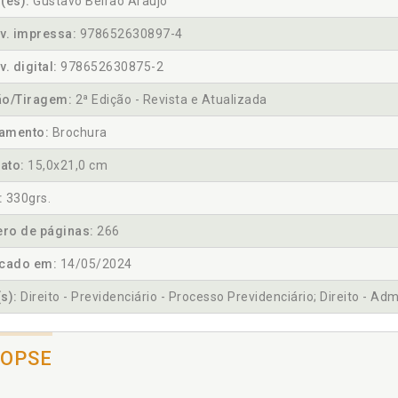
(es):
Gustavo Beirão Araujo
v. impressa:
978652630897-4
v. digital:
978652630875-2
ão/Tiragem:
2ª Edição - Revista e Atualizada
amento:
Brochura
ato:
15,0x21,0 cm
:
330grs.
ro de páginas:
266
icado em:
14/05/2024
s):
Direito - Previdenciário - Processo Previdenciário; Direito - Adm
NOPSE