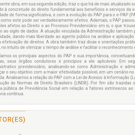
sente obra, em sua segunda edição, traz o que há de mais atualizado so
do à concretude do direito fundamental aos benefícios e serviços da 
dade de forma significativa, e com a evolução do PAP para o e-PAP (PA
 como este pode ser verdadeiramente efetivo. Ademais, o PAP passou a
les afetos ao Direito e ao Processo Previdenciário em si, o que trou
o ao sigilo de dados. A atuação vinculada da Administração também p
icidade, dando mais liberdade ao agente público na análise e aplicação
a efetivação de direitos. A obra também traz dicas e orientações pr
 no intuito de otimizar o tempo de análise e facilitar o reconhecimento d
amos os principais aspectos do PAP e sua importância, conceituando-
is, seus órgãos condutores e princípios a ele aplicáveis. Em s
istrativo previdenciário, analisando-se como Administração e adm
çar o seu objetivo com a maior efetividade possível, em um cenário no 
ida. Analisamos a relação do PAP com a Lei de Acesso à Informação (LAI
dução às Normas de Direito Brasileiro (LINDB). Por fim são trazid
ica pública de Previdência Social em relação a fatores extrínsecos 
ria contínua.
TOR(ES)