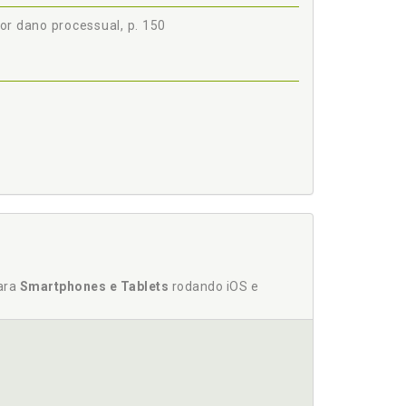
por dano processual, p. 150
cessual, p. 150
 por dano processual, p. 150
84/99, p. 162
rativas, p. 211
para
Smartphones e Tablets
rodando iOS e
. 137