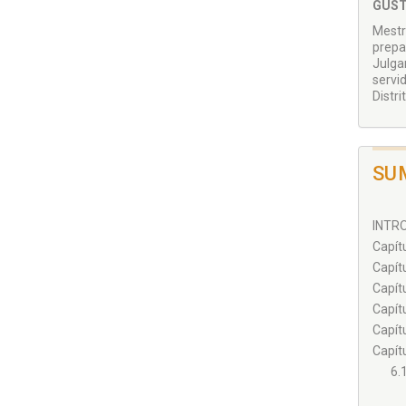
GUST
Mestr
prepa
Julga
servi
Distr
SU
INTRO
Capít
Capítu
Capít
Capít
Capít
Capítu
6.