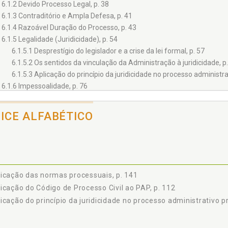
6.1.2 Devido Processo Legal, p. 38
6.1.3 Contraditório e Ampla Defesa, p. 41
6.1.4 Razoável Duração do Processo, p. 43
6.1.5 Legalidade (Juridicidade), p. 54
6.1.5.1 Desprestígio do legislador e a crise da lei formal, p. 57
6.1.5.2 Os sentidos da vinculação da Administração à juridicidade, p.
6.1.5.3 Aplicação do princípio da juridicidade no processo administrat
6.1.6 Impessoalidade, p. 76
6.1.7 Moralidade, p. 77
6.1.8 Publicidade, p. 79
DICE ALFABÉTICO
6.1.9 Eficiência, p. 83
2 PRINCÍPIOS DA LEI 9.784/1999, p. 85
6.2.1 Finalidade, p. 87
6.2.2 Motivação, p. 88
6.2.3 Razoabilidade e Proporcionalidade, p. 94
icação das normas processuais, p. 141
6.2.4 Segurança Jurídica, p. 97
icação do Código de Processo Civil ao PAP, p. 112
6.2.5 Oficialidade, p. 102
icação do princípio da juridicidade no processo administrativo pr
6.2.6 Interesse Público, p. 103
6.2.7 Informalismo Procedimental, p. 107
6.2.8 Gratuidade, p. 108