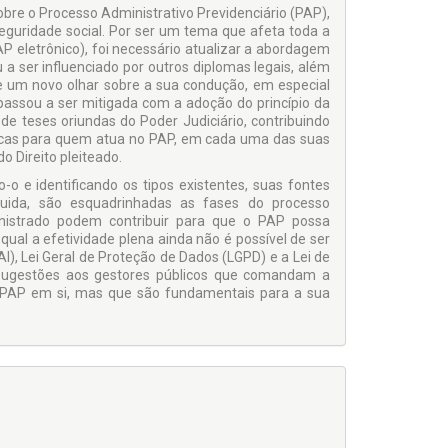
bre o Processo Administrativo Previdenciário (PAP),
seguridade social. Por ser um tema que afeta toda a
P eletrônico), foi necessário atualizar a abordagem
 ser influenciado por outros diplomas legais, além
xe um novo olhar sobre a sua condução, em especial
assou a ser mitigada com a adoção do princípio da
 de teses oriundas do Poder Judiciário, contribuindo
áticas para quem atua no PAP, em cada uma das suas
o Direito pleiteado.
o e identificando os tipos existentes, suas fontes
eguida, são esquadrinhadas as fases do processo
inistrado podem contribuir para que o PAP possa
qual a efetividade plena ainda não é possível de ser
), Lei Geral de Proteção de Dados (LGPD) e a Lei de
as sugestões aos gestores públicos que comandam a
ao PAP em si, mas que são fundamentais para a sua