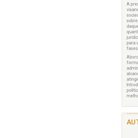
A pre
visan
socie
sobre
daque
quant
jurid
para 
fases,
Abord
forma
admin
alcan
ating
Intro
polít
melho
AU