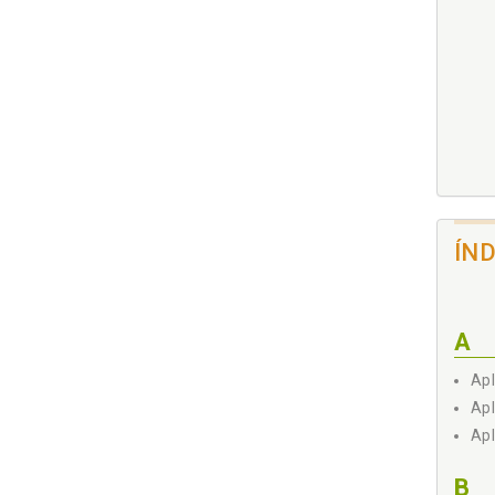
ÍN
6.
A
Apl
Apl
Apl
B