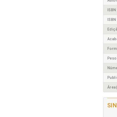
Autor
ISBN 
ISBN 
Ediç
Acab
Form
Peso
Núme
Publ
Área(
SI