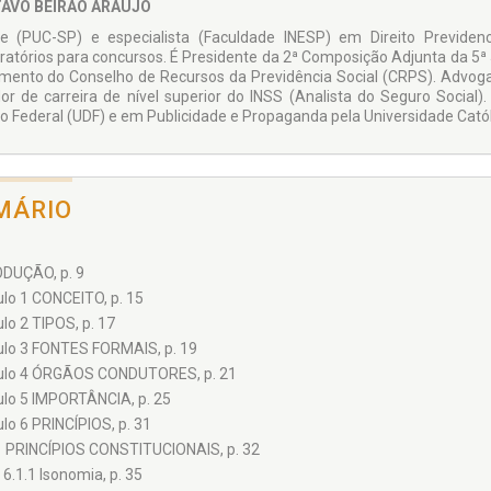
AVO BEIRÃO ARAUJO
e (PUC-SP) e especialista (Faculdade INESP) em Direito Previde
ratórios para concursos. É Presidente da 2ª Composição Adjunta da 5ª
mento do Conselho de Recursos da Previdência Social (CRPS). Advogado
dor de carreira de nível superior do INSS (Analista do Seguro Social
ito Federal (UDF) e em Publicidade e Propaganda pela Universidade Catól
MÁRIO
DUÇÃO, p. 9
ulo 1 CONCEITO, p. 15
lo 2 TIPOS, p. 17
ulo 3 FONTES FORMAIS, p. 19
ulo 4 ÓRGÃOS CONDUTORES, p. 21
ulo 5 IMPORTÂNCIA, p. 25
lo 6 PRINCÍPIOS, p. 31
1 PRINCÍPIOS CONSTITUCIONAIS, p. 32
6.1.1 Isonomia, p. 35