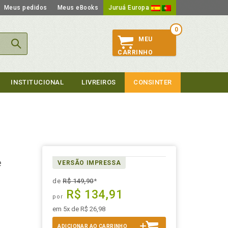
Meus pedidos
Meus eBooks
Juruá Europa
0
MEU
CARRINHO
INSTITUCIONAL
LIVREIROS
CONSINTER
e
VERSÃO IMPRESSA
de
R$ 149,90
*
R$ 134,91
por
em 5x de R$ 26,98
ADICIONAR AO CARRINHO