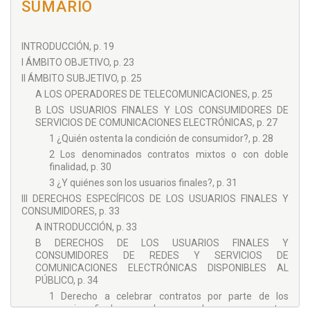
revistas. Columnista en diferentes medios de comunicación.
SUMÁRIO
Investigador principal de diferentes proyectos. Ha sido
Vicerrector de la Universitat de Barcelona, así como ha
realizado estancias de formación e investigación en
INTRODUCCIÓN, p. 19
prestigiosas Universidades europeas y americanas.
I ÁMBITO OBJETIVO, p. 23
Actualmente, es el coordinador de la sección de Derecho
Procesal de la Universitat de Barcelona.
II ÁMBITO SUBJETIVO, p. 25
A LOS OPERADORES DE TELECOMUNICACIONES, p. 25
COORDINADORA
B LOS USUARIOS FINALES Y LOS CONSUMIDORES DE
CRISTINA ROY PÉREZ
SERVICIOS DE COMUNICACIONES ELECTRÓNICAS, p. 27
Profesora de la Universitat de Barcelona desde 1999,
1 ¿Quién ostenta la condición de consumidor?, p. 28
especialista en Derecho de los Mercados Financieros,
2 Los denominados contratos mixtos o con doble
materia sobre la que actualmente imparte clases, tanto en el
finalidad, p. 30
Grado de Derecho como en el Máster de Derecho de la
3 ¿Y quiénes son los usuarios finales?, p. 31
Empresa y de los Negocios de la misma Universidad.
Miembro de varios grupos de investigación, participa en
III DERECHOS ESPECÍFICOS DE LOS USUARIOS FINALES Y
numerosos proyectos, y cuenta con varias obras en matéria
CONSUMIDORES, p. 33
de protección de los consumidores en estos sectores, lo que
A INTRODUCCIÓN, p. 33
la ha llevado a participar en Congresos, así como en cursos
B DERECHOS DE LOS USUARIOS FINALES Y
de formación de magistrados organizados por el CGPJ.
CONSUMIDORES DE REDES Y SERVICIOS DE
Actualmente es árbitro del TAB y ha ejercicio como
COMUNICACIONES ELECTRÓNICAS DISPONIBLES AL
magistrada suplente en la Audiencia Provincial de Barcelona.
PÚBLICO, p. 34
1 Derecho a celebrar contratos por parte de los
usuarios finales con los operadores que presten