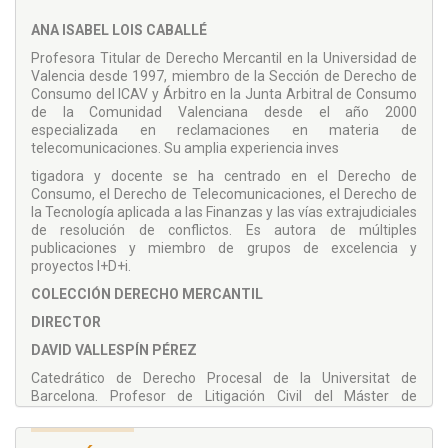
de comunicaciones electrónicas, presencial, a distancia,
ANA ISABEL LOIS CABALLÉ
fuera del establecimiento y contratos empaquetados,
haciendo especial hincapié en la información precontractual.
Profesora Titular de Derecho Mercantil en la Universidad de
De igual manera, se detalla cómo debe ser el servicio de
Valencia desde 1997, miembro de la Sección de Derecho de
atención al cliente de las operadoras y cómo deben tratar los
Consumo del ICAV y Árbitro en la Junta Arbitral de Consumo
datos personales de sus clientes.
de la Comunidad Valenciana desde el año 2000
especializada en reclamaciones en materia de
Por último, teniendo en cuenta la creciente litigiosidad que
telecomunicaciones. Su amplia experiencia inves
generan los contratos de telecomunicaciones, es necesario
dar herramientas a los usuarios y consumidores para que
tigadora y docente se ha centrado en el Derecho de
puedan reclamar sus derechos, estudiando las vías para
Consumo, el Derecho de Telecomunicaciones, el Derecho de
ejercerlos.
la Tecnología aplicada a las Finanzas y las vías extrajudiciales
de resolución de conflictos. Es autora de múltiples
publicaciones y miembro de grupos de excelencia y
proyectos I+D+i.
COLECCIÓN DERECHO MERCANTIL
DIRECTOR
DAVID VALLESPÍN PÉREZ
Catedrático de Derecho Procesal de la Universitat de
Barcelona. Profesor de Litigación Civil del Máster de
Abogacía UB-ICAB. Autor de numerosas monografías y
artículos publicados en las más prestigiosas editoriales y