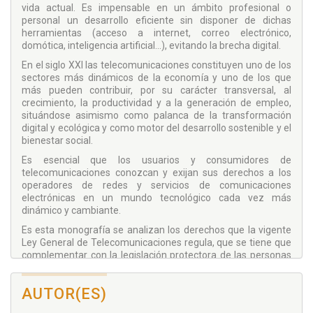
vida actual. Es impensable en un ámbito profesional o
personal un desarrollo eficiente sin disponer de dichas
herramientas (acceso a internet, correo electrónico,
domótica, inteligencia artificial...), evitando la brecha digital.
En el siglo XXI las telecomunicaciones constituyen uno de los
sectores más dinámicos de la economía y uno de los que
más pueden contribuir, por su carácter transversal, al
crecimiento, la productividad y a la generación de empleo,
situándose asimismo como palanca de la transformación
digital y ecológica y como motor del desarrollo sostenible y el
bienestar social.
Es esencial que los usuarios y consumidores de
telecomunicaciones conozcan y exijan sus derechos a los
operadores de redes y servicios de comunicaciones
electrónicas en un mundo tecnológico cada vez más
dinámico y cambiante.
Es esta monografía se analizan los derechos que la vigente
Ley General de Telecomunicaciones regula, que se tiene que
complementar con la legislación protectora de las personas
consumidoras y usuarias, ya que esta trata aspectos de la
contratación que no se incluyen en la Ley General de
AUTOR(ES)
Telecomunicaciones.
En el texto se estudian las formas de contratar los servicios