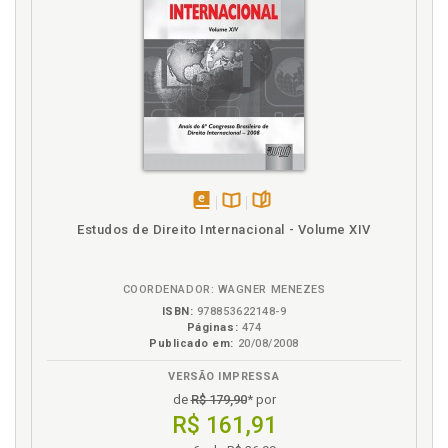
L
Las entidades de resolución alternativa de litigios, p.
114
Laudo, p. 113
Los operadores de telecomunicaciones, p. 25
Los usuarios finales y los consumidores de servicios
de comunicaciones electrónicas, p. 27
disponível
Disponível
páginas
Estudos de Direito Internacional - Volume XIV
P
em
na
eBook
B.V.
Privacidad. Protección de datos y privacidad, p. 85
COORDENADOR: WAGNER MENEZES
Procedimiento ante la Secretaría de Estado de
ISBN:
978853622148-9
Telecomunicaciones e Infraestructuras Digitales, p.
Páginas:
474
95
Publicado em:
20/08/2008
Protección de datos y privacidad, p. 85
VERSÃO IMPRESSA
de
R$ 179,90
* por
R
R$ 161,91
Reclamación ante la junta arbitral de consumo, p.