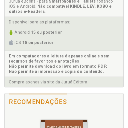
Juruá eBooks - para
Smartphones e Tablets
rodando
D
iOS e Android.
Não compatível KINDLE, LEV, KOBO e
outros e-Readers
.
Deflação. Número índice: uma ferramenta para
Disponível para as plataformas:
deflacionar valores, p. 35
Android
15 ou posterior
F
iOS
18 ou posterior
Financiamento empresarial. Comparabilidade de
dados e moedas, p. 76
Em computadores a leitura é apenas online e sem
Financiamento empresarial. Indexadores na análise
recursos de favoritos e anotações;
da situação de financiamento empresarial, p. 51
Não permite download do livro em formato PDF;
Não permite a impressão e cópia do conteúdo.
Financiamento empresarial. Indexadores na prática
de conversão de informações em moeda constante,
Compra apenas via site da Juruá Editora.
p. 59
Financiamento empresarial. Metodologias de
manipulação de valores e índices, p. 69
RECOMENDAÇÕES
Financiamento empresarial. Valores correntes ou
nominais, p. 52
I