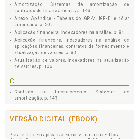
FINANCEIRAS, p. 84
Amortização. Sistemas de amortização de
3.2 OS INDEXADORES NA ANÁLISE DE CONTRATOS DE
contratos de financiamento, p. 143
FORNECIMENTO, p. 96
Anexo. Apêndice - Tabelas do IGP-M, IGP-DI e dólar
3.3 OS INDEXADORES NA ATUALIZAÇÃO DE VALORES, p.
americano, p. 209
106
Aplicação financeira. Indexadores na análise, p. 84
Capítulo 4 - SISTEMAS DE AMORTIZAÇÃO DE CONTRATOS
Aplicação financeira. Indexadores na análise de
DE FINANCIAMENTO, p. 143
aplicações financeiras, contratos de fornecimento e
4.1 SISTEMAS DE AMORTIZAÇÃO, p. 144
atualização de valores, p. 83
4.2 SISTEMA DE AMORTIZAÇÃO FRANCÊS OU TABELA
Atualização de valores. Indexadores na atualização
PRICE, p. 151
de valores, p. 106
4.3 MÉTODO LINEAR PONDERADO (OU DE GAUSS), p. 186
4.4 SISTEMA DE AMORTIZAÇÃO CONSTANTE - SAC, p.
C
189
4.5 SISTEMA DE AMORTIZAÇÃO MISTO - SAM, p. 196
Contrato de financiamento. Sistemas de
4.6 SISTEMA DE AMORTIZAÇÃO CRESCENTE - SACRE, p.
amortização, p. 143
200
Contrato de fornecimento. Indexadores na análise,
4.7 SISTEMA DE AMORTIZAÇÃO AMERICANO, p. 203
p. 96
REFERÊNCIAS, p. 207
VERSÃO DIGITAL (EBOOK)
Contrato de fornecimento. Indexadores na análise
ANEXO, p. 209
de aplicações financeiras, contratos de
APÊNDICE - TABELAS DO IGP-M, IGP-DI E DÓLAR
fornecimento e atualização de valores, p. 83
AMERICANO, p. 209
Para leitura em aplicativo exclusivo da Juruá Editora -