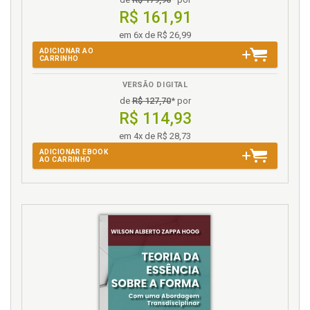
Introdução, p. 15
R$ 161,91
em 6x de R$ 26,99
N
ADICIONAR AO
CARRINHO
Núcleo de um índice de preços e o índice cheio, p. 38
VERSÃO DIGITAL
Número índice: uma ferramenta para calcular a
perda de poder aquisitivo, p. 34
de
R$ 127,70
* por
R$ 114,93
Número índice: uma ferramenta para deflacionar
valores, p. 35
em 4x de R$ 28,73
ADICIONAR EBOOK
P
AO CARRINHO
Poder aquisitivo. Número índice: uma ferramenta
para calcular a perda de poder aquisitivo, p. 34
R
Referências, p. 207
S