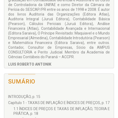
graduação em Contabilidade Gerencial e Auditoria e do Curso
e, algumas vezes, desconhecidos do público em geral, e até
de Controladoria da UNIFAE e como Diretor da Câmara de
mesmo para aqueles que militam em áreas financeiras e que
Perícia do SESCAP/PR entre os anos de 1998 e 2008. É autor
se utilizam cotidianamente dos números.
dos livros Auditoria das Organizações (Editora Atlas),
Auditoria Integral (Juruá Editora), Contabilidade Básica
(Pearson), Cálculos Periciais (Juruá Editora), Análise
Financeira (Atlas), Contabilidade Avançada e Internacional
(Editora Saraiva), O Príncipe Revisitado: Maquiavel e o Mundo
Empresarial (Almedina), Contabilidade Introdutória (Pearson)
e Matemática Financeira (Editora Saraiva), entre outros.
Contador, Consultor de Empresas, Sócio da AMPUS
CONSULTORIA e Perito Judicial. Membro da Academia de
Ciências Contábeis do Paraná – ACCPR.
LUIS ROBERTO ANTONIK
Doutor em Administração de Negócios (Doctor of Philosophy
in Business Administration – Ph.D.) pela Florida Christian
SUMÁRIO
University, Orlando, Flórida. Mestre em Gestão Empresarial
pela Escola Brasileira de Administração Pública (EBAP), da
Fundação Getúlio Vargas do Rio de Janeiro. MBA em
Economia e Finanças pela Universidade de Ponta Grossa,
INTRODUÇÃO, p. 15
Graduado em Geografia, Ciências Econômicas e
Capítulo 1 - TAXAS DE INFLAÇÃO E ÍNDICES DE PREÇOS, p. 17
Administração de Empresas. Autor de 17 livros, nas áreas de
1.1 ÍNDICES DE PREÇOS E TAXAS DE INFLAÇÃO, TEORIA E
finanças, matemática comercial e filosofia. Especialista e
PRÁTICA, p. 18
Perito Judicial em Mercado de Capitais e Finanças