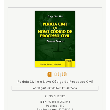
disponível
Disponível
páginas
Perícia Civil e o Novo Código de Processo Civil
em
na
4ª EDIÇÃO - REVISTA E ATUALIZADA
eBook
B.V.
ZUNG CHE YEE
ISBN:
978853625730-3
Páginas:
210
Publicado em:
27/04/2016