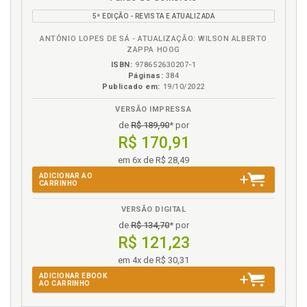
em
na
5ª EDIÇÃO - REVISTA E ATUALIZADA
eBook
B.V.
ANTÔNIO LOPES DE SÁ - ATUALIZAÇÃO: WILSON ALBERTO
ZAPPA HOOG
ISBN:
978652630207-1
Páginas:
384
Publicado em:
19/10/2022
VERSÃO IMPRESSA
de
R$ 189,90
* por
R$ 170,91
em 6x de R$ 28,49
ADICIONAR AO
CARRINHO
VERSÃO DIGITAL
de
R$ 134,70
* por
R$ 121,23
em 4x de R$ 30,31
ADICIONAR EBOOK
AO CARRINHO