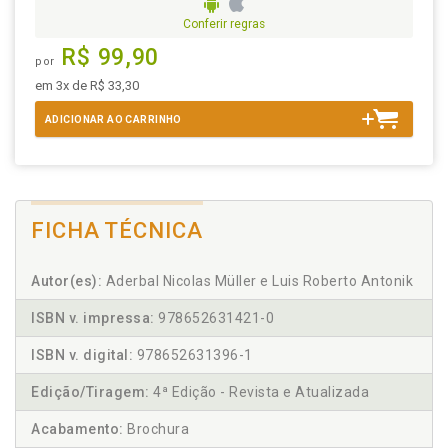
Conferir regras
R$ 99,90
por
em 3x de R$ 33,30
ADICIONAR AO CARRINHO
FICHA TÉCNICA
Autor(es):
Aderbal Nicolas Müller e Luis Roberto Antonik
ISBN v. impressa:
978652631421-0
ISBN v. digital:
978652631396-1
Edição/Tiragem:
4ª Edição - Revista e Atualizada
Acabamento:
Brochura