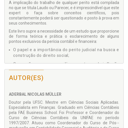
A implicação do trabalho de qualquer perito está compilada
no que se titula Laudo ou Parecer, e é imprescindível que este
expert o faça sobre conceitos científicos, pois
constantemente poderá ser questionado e posto à prova em
seus conhecimentos.
Este livro supre a necessidade de um estudo que proporcione
de forma teórica e prática o esclarecimento de alguns
pontos exclusivos da perícia contábil e financeira:
O papel e a importância do perito judicial na busca e
construção do direito social;
O que são e como se verificam as taxas de inflação
e os índices de preços;
AUTOR(ES)
Os indexadores na análise da situação de
financiamento empresarial;
Os indexadores na análise de aplicações financeiras
ADERBAL NICOLAS MÜLLER
e contratos;
Doutor pela UFSC. Mestre em Ciências Sociais Aplicadas.
Alguns sistemas de amortização.
Especialista em Finanças. Graduado em Ciências Contábeis
pela FAE Business School. Foi Professor e Coordenador do
Curso de Ciências Contábeis da UNIFAE no período
Com isso se colabora doutrinariamente com abordagens
1997/2007. Atuou como Coordenador do Curso de Pós--
científicas e conceituais, ao se elucidar pontos controversos