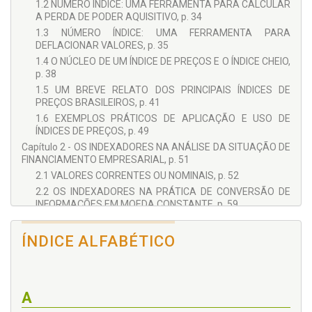
Corporativas. Pró-Reitor, professor de Graduação e Pós-
1.2 NÚMERO ÍNDICE: UMA FERRAMENTA PARA CALCULAR
Graduação da FAE Business School. Ex-Diretor de
A PERDA DE PODER AQUISITIVO, p. 34
Planejamento Empresarial da Telepar (atual Oi), Telebrás e
1.3 NÚMERO ÍNDICE: UMA FERRAMENTA PARA
Telefônica (atual VIVO). Ex-Diretor Executivo do Grupo TIM no
DEFLACIONAR VALORES, p. 35
Brasil, Diretor de Assuntos Institucionais da RPC (afiliada
1.4 O NÚCLEO DE UM ÍNDICE DE PREÇOS E O ÍNDICE CHEIO,
Globo no Estado do Paraná) e ex-Diretor Geral da Associação
p. 38
Brasileira das Emissoras de Rádio e Televisão (Abert).
1.5 UM BREVE RELATO DOS PRINCIPAIS ÍNDICES DE
PREÇOS BRASILEIROS, p. 41
1.6 EXEMPLOS PRÁTICOS DE APLICAÇÃO E USO DE
ÍNDICES DE PREÇOS, p. 49
Capítulo 2 - OS INDEXADORES NA ANÁLISE DA SITUAÇÃO DE
FINANCIAMENTO EMPRESARIAL, p. 51
2.1 VALORES CORRENTES OU NOMINAIS, p. 52
2.2 OS INDEXADORES NA PRÁTICA DE CONVERSÃO DE
INFORMAÇÕES EM MOEDA CONSTANTE, p. 59
2.3 METODOLOGIAS DE MANIPULAÇÃO DE VALORES E
ÍNDICES, p. 69
ÍNDICE ALFABÉTICO
2.4 COMPARABILIDADE DE DADOS E MOEDAS, p. 76
Capítulo 3 - OS INDEXADORES NA ANÁLISE DE APLICAÇÕES
FINANCEIRAS, CONTRATOS DE FORNECIMENTO E
ATUALIZAÇÃO DE VALORES, p. 83
A
3.1 OS INDEXADORES NA ANÁLISE DE APLICAÇÕES