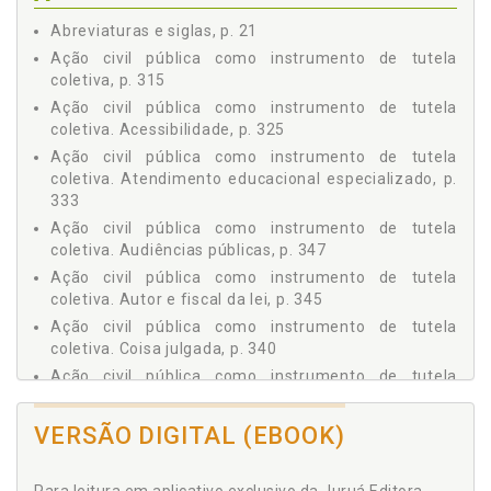
1.8.2.1 Fundamentos e espécies (igualdade formal
Abreviaturas e siglas, p. 21
e material), p. 74
Ação civil pública como instrumento de tutela
1.8.2.2 Ações afirmativas e igualdade material, p.
77
coletiva, p. 315
1.8.3 Princípio da Solidariedade, p. 81
Ação civil pública como instrumento de tutela
1.8.4 Princípio da Não Discriminação, p. 83
coletiva. Acessibilidade, p. 325
1.8.5 Princípio da Plena e Efetiva Participação e
Ação civil pública como instrumento de tutela
Inclusão na Sociedade, p. 86
coletiva. Atendimento educacional especializado, p.
1.8.6 Princípio do Respeito pela Diferença e Aceitação
333
das Pessoas com Deficiência como Parte da
Ação civil pública como instrumento de tutela
Diversidade Humana e da Humanidade, p. 88
coletiva. Audiências públicas, p. 347
1.8.7 Princípio da Acessibilidade, p. 89
Ação civil pública como instrumento de tutela
1.9 RESPONSABILIDADE PENAL RELACIONADA À
coletiva. Autor e fiscal da lei, p. 345
PESSOA COM DEFICIÊNCIA, p. 90
Ação civil pública como instrumento de tutela
1.9.1 A Pessoa com Deficiência como Sujeito Ativo de
coletiva. Coisa julgada, p. 340
Ilícitos Penais, p. 90
Ação civil pública como instrumento de tutela
1.9.2 A Pessoa com Deficiência como Vítima de Ilícitos
coletiva. Compromisso de ajustamento de conduta,
Penais, p. 92
p. 351
1.10 CONSELHOS DAS PESSOAS COM DEFICIÊNCIA, p. 94
VERSÃO DIGITAL (EBOOK)
Ação civil pública como instrumento de tutela
2 AUTISMO, p. 99
coletiva. Conceito, p. 315
2.1 EVOLUÇÃO HISTÓRICA, p. 99