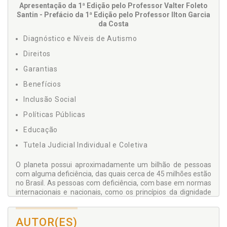
Apresentação da 1ª Edição pelo Professor Valter Foleto
Santin - Prefácio da 1ª Edição pelo Professor Ilton Garcia
da Costa
Diagnóstico e Níveis de Autismo
Direitos
Garantias
Benefícios
Inclusão Social
Políticas Públicas
Educação
Tutela Judicial Individual e Coletiva
O planeta possui aproximadamente um bilhão de pessoas
com alguma deficiência, das quais cerca de 45 milhões estão
no Brasil. As pessoas com deficiência, com base em normas
internacionais e nacionais, como os princípios da dignidade
da pessoa humana, igualdade material e solidariedade, são
pessoas com direitos e deveres iguais a todo e qualquer ser
humano. Todavia, embora a legislação brasileira seja
AUTOR(ES)