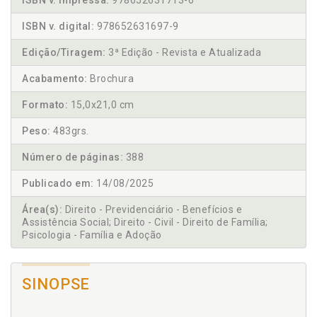
ISBN v. impressa:
978652631713-6
ISBN v. digital:
978652631697-9
Edição/Tiragem:
3ª Edição - Revista e Atualizada
Acabamento:
Brochura
Formato:
15,0x21,0 cm
Peso:
483grs.
Número de páginas:
388
Publicado em:
14/08/2025
Área(s):
Direito - Previdenciário - Benefícios e
Assistência Social; Direito - Civil - Direito de Família;
Psicologia - Família e Adoção
SINOPSE