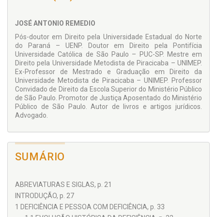
bastante avançada a respeito do tema, as dificuldades para
conhecimento e acesso aos direitos e benefícios das
pessoas com deficiência, em especial o direito à educação,
JOSÉ ANTONIO REMEDIO
são enormes no país, o que acaba dificultando e até mesmo
inviabilizando a concretização de seus direitos próprios e
Pós-doutor em Direito pela Universidade Estadual do Norte
gerais e sua inclusão social.
do Paraná – UENP. Doutor em Direito pela Pontifícia
Universidade Católica de São Paulo – PUC-SP. Mestre em
A obra, ao estudar de forma analítica e com profundidade
Direito pela Universidade Metodista de Piracicaba – UNIMEP.
científica as características da deficiência e do autismo, ao
Ex-Professor de Mestrado e Graduação em Direito da
arrolar e analisar uma série de direitos e benefícios próprios
Universidade Metodista de Piracicaba – UNIMEP. Professor
das pessoas com deficiência, ao abordar questões afetas à
Convidado de Direito da Escola Superior do Ministério Público
inclusão social e às políticas públicas, ao tratar do direito à
de São Paulo. Promotor de Justiça Aposentado do Ministério
educação, ao abordar os interesses e direitos individuais e
Público de São Paulo. Autor de livros e artigos jurídicos.
transindividuais, e ao tratar dos instrumentos judiciais de
Advogado.
tutela individual e coletiva relativamente às pessoas com
deficiência, contribui para que referidas pessoas tenham
pleno conhecimento e acesso a seus direitos, inclusive por
meio da utilização de instrumentos de tutela judicial
individual e coletiva para sua concretização, o que sem
SUMÁRIO
dúvida contribuirá para a implementação dos direitos e a
efetivação da inclusão social das pessoas com deficiência.
ABREVIATURAS E SIGLAS, p. 21
INTRODUÇÃO, p. 27
1 DEFICIÊNCIA E PESSOA COM DEFICIÊNCIA, p. 33