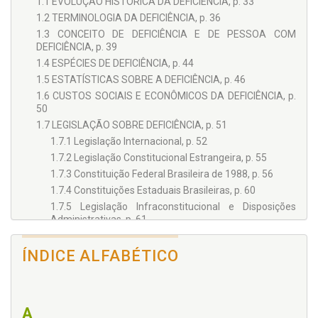
1.1 EVOLUÇÃO HISTÓRICA DA DEFICIÊNCIA, p. 33
1.2 TERMINOLOGIA DA DEFICIÊNCIA, p. 36
1.3 CONCEITO DE DEFICIÊNCIA E DE PESSOA COM
DEFICIÊNCIA, p. 39
1.4 ESPÉCIES DE DEFICIÊNCIA, p. 44
1.5 ESTATÍSTICAS SOBRE A DEFICIÊNCIA, p. 46
1.6 CUSTOS SOCIAIS E ECONÔMICOS DA DEFICIÊNCIA, p.
50
1.7 LEGISLAÇÃO SOBRE DEFICIÊNCIA, p. 51
1.7.1 Legislação Internacional, p. 52
1.7.2 Legislação Constitucional Estrangeira, p. 55
1.7.3 Constituição Federal Brasileira de 1988, p. 56
1.7.4 Constituições Estaduais Brasileiras, p. 60
1.7.5 Legislação Infraconstitucional e Disposições
Administrativas, p. 61
1.7.6 Constitucionalidade da Lei 13.146/2015 e
Aplicabilidade da Lei 7.853/1989, p. 69
ÍNDICE ALFABÉTICO
1.8 PRINCÍPIOS BÁSICOS APLICÁVEIS À PESSOA COM
DEFICIÊNCIA, p. 70
1.8.1 Princípio da Dignidade da Pessoa Humana, p. 71
A
1.8.2 Princípio da Igualdade, p. 73