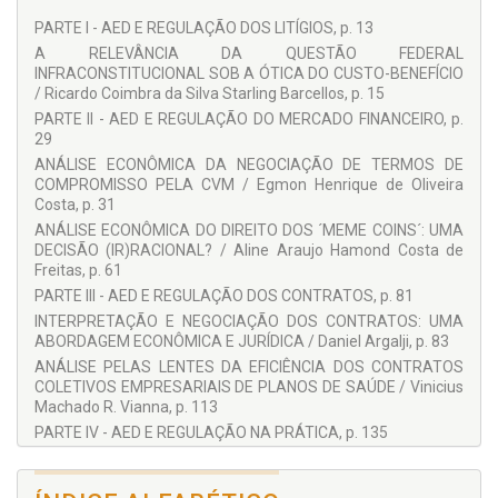
Egmon Henrique de Oliveira Costa
PARTE I - AED E REGULAÇÃO DOS LITÍGIOS, p. 13
Ernesto Mandarino
A RELEVÂNCIA DA QUESTÃO FEDERAL
INFRACONSTITUCIONAL SOB A ÓTICA DO CUSTO-BENEFÍCIO
Fernando Pieroni
/ Ricardo Coimbra da Silva Starling Barcellos, p. 15
Ricardo Coimbra da Silva Starling Barcellos
PARTE II - AED E REGULAÇÃO DO MERCADO FINANCEIRO, p.
29
Soraya Nouira y Maurity
ANÁLISE ECONÔMICA DA NEGOCIAÇÃO DE TERMOS DE
Vinicius Machado R. Vianna
COMPROMISSO PELA CVM / Egmon Henrique de Oliveira
Costa, p. 31
ANÁLISE ECONÔMICA DO DIREITO DOS ´MEME COINS´: UMA
DECISÃO (IR)RACIONAL? / Aline Araujo Hamond Costa de
Freitas, p. 61
PARTE III - AED E REGULAÇÃO DOS CONTRATOS, p. 81
INTERPRETAÇÃO E NEGOCIAÇÃO DOS CONTRATOS: UMA
ABORDAGEM ECONÔMICA E JURÍDICA / Daniel Argalji, p. 83
ANÁLISE PELAS LENTES DA EFICIÊNCIA DOS CONTRATOS
COLETIVOS EMPRESARIAIS DE PLANOS DE SAÚDE / Vinicius
Machado R. Vianna, p. 113
PARTE IV - AED E REGULAÇÃO NA PRÁTICA, p. 135
UMA LEITURA DO INSTITUTO DO SOBREPREÇO PELA
ANÁLISE ECONÔMICA DO DIREITO: A QUE DEVE