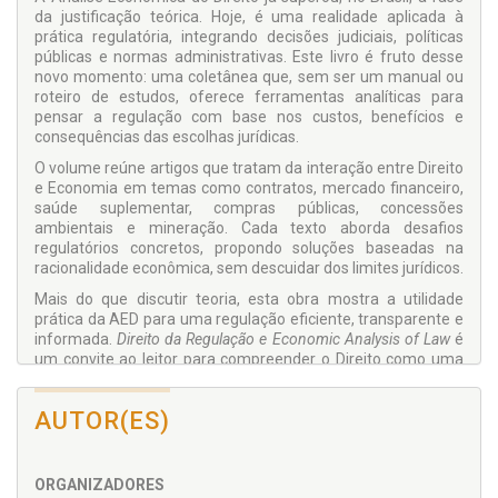
da justificação teórica. Hoje, é uma realidade aplicada à
prática regulatória, integrando decisões judiciais, políticas
públicas e normas administrativas. Este livro é fruto desse
novo momento: uma coletânea que, sem ser um manual ou
roteiro de estudos, oferece ferramentas analíticas para
pensar a regulação com base nos custos, benefícios e
consequências das escolhas jurídicas.
O volume reúne artigos que tratam da interação entre Direito
e Economia em temas como contratos, mercado financeiro,
saúde suplementar, compras públicas, concessões
ambientais e mineração. Cada texto aborda desafios
regulatórios concretos, propondo soluções baseadas na
racionalidade econômica, sem descuidar dos limites jurídicos.
Mais do que discutir teoria, esta obra mostra a utilidade
prática da AED para uma regulação eficiente, transparente e
informada.
Direito da Regulação e Economic Analysis of Law
é
um convite ao leitor para compreender o Direito como uma
ferramenta de orientação, e não apenas de restrição — uma
via que, ao dialogar com a Economia, pode iluminar caminhos
AUTOR(ES)
mais completos e sustentáveis para a sociedade brasileira.
Antonio José Maristrello Porto e Paulo Fernando de
Mello Franco
ORGANIZADORES