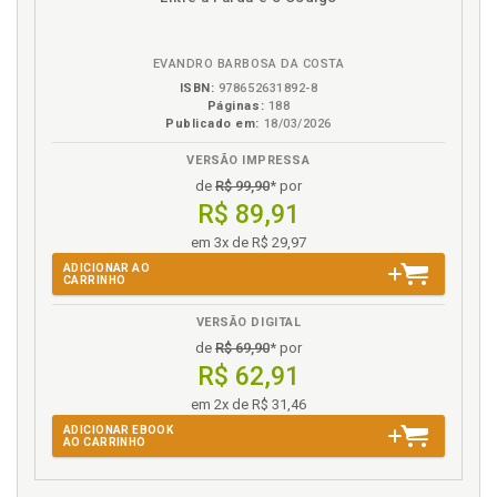
do Direito. Ernesto Mandarino, p. 191
em
na
eBook
B.V.
U
EVANDRO BARBOSA DA COSTA
ISBN:
978652631892-8
Uma leitura do instituto do sobrepreço pela análise
Páginas:
188
econômica do Direito: a que deve corresponder o
Publicado em:
18/03/2026
valor "expressivamente" superior aos preços
VERSÃO IMPRESSA
referenciais do mercado? Soraya Nouira y Maurity, p.
de
R$ 99,90
* por
137
R$ 89,91
V
em 3x de R$ 29,97
ADICIONAR AO
Vinicius Machado R. Vianna. Análise pelas lentes da
CARRINHO
eficiência dos contratos coletivos empresariais de
planos de saúde, p. 113
VERSÃO DIGITAL
de
R$ 69,90
* por
R$ 62,91
em 2x de R$ 31,46
ADICIONAR EBOOK
AO CARRINHO