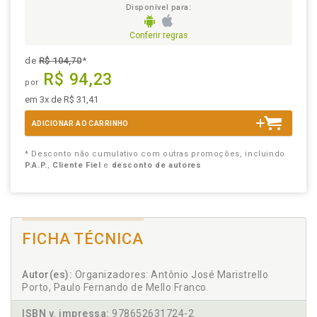
Disponível para:
Conferir regras
de
R$ 104,70
*
R$ 94,23
por
em 3x de R$ 31,41
ADICIONAR AO CARRINHO
* Desconto não cumulativo com outras promoções, incluindo
P.A.P.
,
Cliente Fiel
e
desconto de autores
FICHA TÉCNICA
Autor(es):
Organizadores: Antônio José Maristrello
Porto, Paulo Fernando de Mello Franco
ISBN v. impressa:
978652631724-2