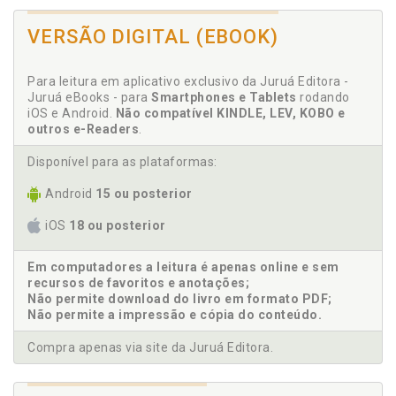
compromisso pela CVM. Egmon Henrique de Oliveira
Costa, p. 31
VERSÃO DIGITAL (EBOOK)
Análise econômica do direito dos "meme coins":
uma decisão (ir)racional? Aline Araujo Hamond
Para leitura em aplicativo exclusivo da Juruá Editora -
Costa de Freitas, p. 61
Juruá eBooks - para
Smartphones e Tablets
rodando
Análise econômica do Direito. A assimetria de
iOS e Android.
Não compatível KINDLE, LEV, KOBO e
informação nas transações de terras em
outros e-Readers
.
empreendimentos de mineração: uma perspectiva
pela análise econômica do Direito. Ernesto
Disponível para as plataformas:
Mandarino, p. 191
Android
15 ou posterior
Análise econômica do Direito. Uma leitura do
instituto do sobrepreço pela análise econômica do
iOS
18 ou posterior
Direito: a que deve corresponder o valor
"expressivamente" superior aos preços referenciais
Em computadores a leitura é apenas online e sem
do mercado? Soraya Nouira y Maurity, p. 137
recursos de favoritos e anotações;
Análise econômica dos contratos de concessão em
Não permite download do livro em formato PDF;
parques naturais: estudo de caso do Parque
Não permite a impressão e cópia do conteúdo.
Nacional do Iguaçu. Fernando Pieroni, p. 169
Análise pelas lentes da eficiência dos contratos
Compra apenas via site da Juruá Editora.
coletivos empresariais de planos de saúde. Vinicius
Machado R. Vianna, p. 113