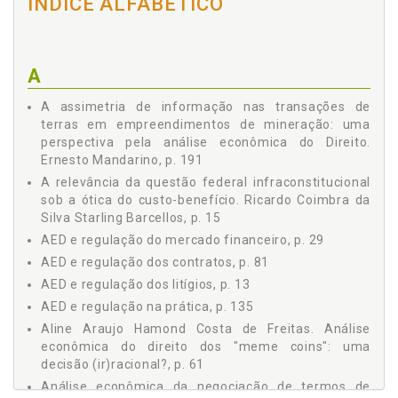
CORRESPONDER O VALOR ´EXPRESSIVAMENTE´ SUPERIOR
ÍNDICE ALFABÉTICO
AOS PREÇOS REFERENCIAIS DO MERCADO? / Soraya Nouira
y Maurity, p. 137
ANÁLISE ECONÔMICA DOS CONTRATOS DE CONCESSÃO EM
PARQUES NATURAIS: ESTUDO DE CASO DO PARQUE
A
NACIONAL DO IGUAÇU / Fernando Pieroni, p. 169
A ASSIMETRIA DE INFORMAÇÃO NAS TRANSAÇÕES DE
A assimetria de informação nas transações de
TERRAS EM EMPREENDIMENTOS DE MINERAÇÃO: UMA
terras em empreendimentos de mineração: uma
PERSPECTIVA PELA ANÁLISE ECONÔMICA DO DIREITO /
perspectiva pela análise econômica do Direito.
Ernesto Mandarino, p. 191
Ernesto Mandarino, p. 191
A relevância da questão federal infraconstitucional
sob a ótica do custo-benefício. Ricardo Coimbra da
Silva Starling Barcellos, p. 15
AED e regulação do mercado financeiro, p. 29
AED e regulação dos contratos, p. 81
AED e regulação dos litígios, p. 13
AED e regulação na prática, p. 135
Aline Araujo Hamond Costa de Freitas. Análise
econômica do direito dos "meme coins": uma
decisão (ir)racional?, p. 61
Análise econômica da negociação de termos de