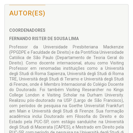
amplamente discutido no Brasil e no mundo democrático. A
presente obra também foi destinada a homenagear a Prof.ª
AUTOR(ES)
Patrizia Giunti, da Università degli Studi di Firenze (Itália). O
volume simboliza a cooperação científica entre Brasil e Itália
e reafirma o compromisso da pesquisa jurídica
COORDENADORES
contemporânea com a promoção da cidadania e da justiça
social em um mundo digitalizado.
FERNANDO RISTER DE SOUSA LIMA
Professor da Universidade Presbiteriana Mackenzie
(PPGDPE e Faculdade de Direito) e da Pontifícia Universidade
Católica de São Paulo (Departamento de Teoria Geral do
Direito). Como docente internacional, atuou como Visiting
Professor em renomadas instituições como a Università
degli Studi di Roma Sapienza, Università degli Studi di Roma
TRE, Università degli Studi di Teramo e Università degli Studi
di Firenze, onde é Membro Internacional do Colégio Docente
do Doutorado. Foi também Visiting Researcher no Kings
College London e Visiting Scholar na Durham University.
Realizou pós-doutorado na USP (Largo de São Francisco),
com períodos de pesquisa na Goethe Universität Frankfurt
am Main e Università degli Studi di Firenze. Sua formação
acadêmica inclui Doutorado em Filosofia do Direito e do
Estado pela PUC-SP, com estágio sanduíche na Università
degli Studi di Macerata (CAPES), e Mestrado em Direito pela
PUC-SP, com período de pesquisa na Università degli Studi di