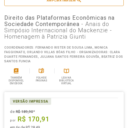
AMPLIAR IMAGEM
Direito das Plataformas Econômicas na
Sociedade Contemporânea
- Anais do
Simpósio Internacional do Mackenzie -
Homenagem à Patrizia Giunti
COORDENADORES: FERNANDO RISTER DE SOUSA LIMA, MONICA
FAGGIONATO, ORLANDO VILLAS BÔAS FILHO - ORGANIZADORAS: CLARA
DUARTE FERNANDES, JULIANA SANTOS FERREIRA GOUVÊA, BEATRIZ DOS
SANTOS FUNCIA
TAMBÉM
FOLHEIE
LEIA NA
DISPONÍVEL
PÁGINAS
BIBLIOTECA
EM EBOOK
VIRTUAL
VERSÃO IMPRESSA
de
R$ 189,90
*
R$ 170,91
por
em 6x de R$ 28,49