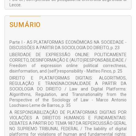
Lecce.
MONICA FAGGIONATO
Iniciou sua trajetória como professora do ensino
SUMÁRIO
fundamental, formou-se em Línguas e Culturas Estrangeiras
pela Universidade de Pavia. Especializou-se na Universidade
de Nice, na França, e na Universidade para Estrangeiros de
Parte I - AS PLATAFORMAS ECONÔMICAS NA SOCIEDADE -
Siena, tendo lecionado nos Estados Unidos, na França e na
DISCUSSÕES A PARTIR DA SOCIOLOGIA DO DIREITO, p. 23
Eritreia antes de se tornar Dirigente Escolar. Dirigiu
instituições de ensino na região do Lago de Garda e o
LIBERDADE DE EXPRESSÃO ONLINE: POLITICAMENTE
escritório escolar do Consulado-Geral da Itália em São Paulo.
CORRETO, DESINFORMAÇÃO E (AUTO)RESPONSABILIDADE /
Desde setembro de 2025, atua no Ministério da Educação e
Freedom of expression online: political correctness,
do Mérito.
disinformation, and (self)responsibility - Matteo Finco, p. 25
DIREITO E PLATAFORMAS DIGITAIS: ALGORITMOS,
ORLANDO VILLAS BÔAS FILHO
REGULAÇÃO E TRANSNACIONALIDADE A PARTIR DA
Possui Graduação em História pela Universidade de São
SOCIOLOGIA DO DIREITO / Law and Digital Platforms:
Paulo (1995). Licenciatura Plena em História pela
Algorithms, Regulation, and Transnationality from the
Universidade de São Paulo (1996). Graduação em Direito pela
Perspective of the Sociology of Law - Marco Antonio
Pontifícia Universidade Católica de São Paulo (1995).
Loschiavo Leme de Barros, p. 35
Graduação em Filosofia pela Universidade de São Paulo
A RESPONSABILIZAÇÃO DE PLATAFORMAS DIGITAIS POR
(2004). Mestrado em Direito pela Universidade de São Paulo
VIOLAÇÕES A DIREITOS HUMANOS E FUNDAMENTAIS:
(2002). Doutorado em Direito, na área de concentração
DEBATES A PARTIR DO TEMA 987 DA REPERCUSSÃO GERAL
Filosofia e Teoria Geral do Direito, pela Universidade de São
NO SUPREMO TRIBUNAL FEDERAL / The liability of digital
Paulo (2006). Pós-Doutorado na Université de Paris X -
platforms for violations of human and fundamental rights: