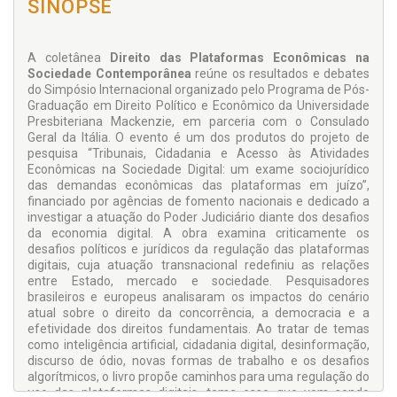
SINOPSE
A coletânea
Direito das Plataformas Econômicas na
Sociedade Contemporânea
reúne os resultados e debates
do Simpósio Internacional organizado pelo Programa de Pós-
Graduação em Direito Político e Econômico da Universidade
Presbiteriana Mackenzie, em parceria com o Consulado
Geral da Itália. O evento é um dos produtos do projeto de
pesquisa “Tribunais, Cidadania e Acesso às Atividades
Econômicas na Sociedade Digital: um exame sociojurídico
das demandas econômicas das plataformas em juízo”,
financiado por agências de fomento nacionais e dedicado a
investigar a atuação do Poder Judiciário diante dos desafios
da economia digital. A obra examina criticamente os
desafios políticos e jurídicos da regulação das plataformas
digitais, cuja atuação transnacional redefiniu as relações
entre Estado, mercado e sociedade. Pesquisadores
brasileiros e europeus analisaram os impactos do cenário
atual sobre o direito da concorrência, a democracia e a
efetividade dos direitos fundamentais. Ao tratar de temas
como inteligência artificial, cidadania digital, desinformação,
discurso de ódio, novas formas de trabalho e os desafios
algorítmicos, o livro propõe caminhos para uma regulação do
uso das plataformas digitais, tema esse que vem sendo