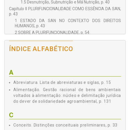
1.5 Desnutrição, Subnutrição e Má Nutrição, p. 40
Capítulo II PLURIFUNCIONALIDADE COMO ESSÊNCIA DA SAN,
p. 43
1 ESTADO DA SAN NO CONTEXTO DOS DIREITOS
HUMANOS, p. 43
2 SOBRE A PLURIFUNCIONALIDADE, p. 54
Capítulo III SOLIDARIEDADE, p. 71
1 HISTÓRICO DA SOLIDARIEDADE, p. 73
ÍNDICE ALFABÉTICO
1.1 Solidariedade no Mundo Antigo, p. 73
1.2 Solidariedade no Mundo Moderno, p. 75
2 SOLIDARIEDADE COMO FUNDAMENTO DE DIREITOS, p.
A
80
Parte II - DEVER DE SOLIDARIEDADE - EM BUSCA DE
Abreviatura. Lista de abreviaturas e siglas, p. 15
FUNDAMENTAÇÃO PARA A PLURIFUNCIONALIDADE DA
SEGURANÇA ALIMENTAR NO MEIO AMBIENTE, p. 89
Alimentação. Gestão racional de bens ambientais
Capítulo I DEVER JURÍDICO, p. 93
voltados à alimentação: núcleo e delimitação jurídica
do dever de solidariedade agroambiental, p. 131
1 REVISITA TEÓRICA, p. 93
2 ÉTICA COMO COMPONENTE DECISIVA DO DEVER
JURÍDICO, p. 99
C
2.1 Justificação Ética de Obediência ao Direito, p. 102
Conceito. Distinções conceituais preliminares, p. 33
2.2 Ética Ambiental: Intensa Conexão com o Direito, p.