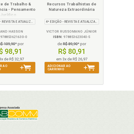
Disponível
páginas
Disponível
páginas
e de Trabalho &
Recursos Trabalhistas de
na
na
cia - Pensamento
Natureza Extraordinária
B.V.
B.V.
Jurídico
2ª EDIÇÃO – REVISTA E ATUALIZADA
4ª EDIÇÃO - REVISTA E ATUALIZADA
LAND HASSON
VICTOR RUSSOMANO JÚNIOR
978853621630-0
ISBN:
978853623040-5
R$ 109,90
* por
de
R$ 89,90
* por
$ 98,91
R$ 80,91
3x de R$ 32,97
em 3x de R$ 26,97
R AO
ADICIONAR AO
O
CARRINHO