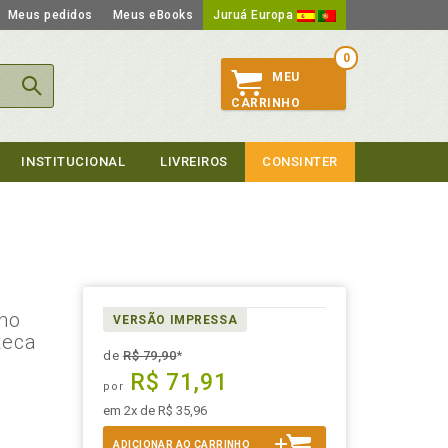
Meus pedidos
Meus eBooks
Juruá Europa
0
MEU
CARRINHO
INSTITUCIONAL
LIVREIROS
CONSINTER
lho
VERSÃO IMPRESSA
teca
de
R$ 79,90
*
R$ 71,91
por
em 2x de R$ 35,96
ADICIONAR AO CARRINHO