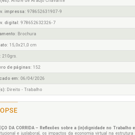
(es):
André de Araújo Chavante
v. impressa:
978652631907-9
v. digital:
978652632326-7
amento:
Brochura
ato:
15,0x21,0 cm
:
210grs.
ro de páginas:
152
icado em:
06/04/2026
s):
Direito - Trabalho
NOPSE
ÇO DA CORRIDA – Reflexões sobre a (in)dignidade no Trabalho e
itucional e juslaboral, os impactos da economia virtual na estrut