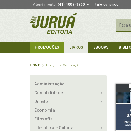
Atendimento:
(41) 4009-3900
Fale conosco
Busca
PROMOÇÕES
LIVROS
EBOOKS
BIBLI
HOME
Preço da Corrida, O
Administração
Contabilidade
Direito
Economia
Filosofia
Literatura e Cultura