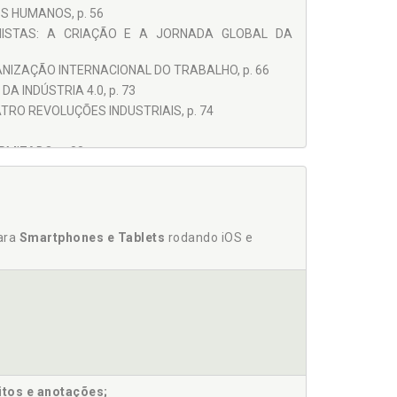
S HUMANOS, p. 56
HISTAS: A CRIAÇÃO E A JORNADA GLOBAL DA
NIZAÇÃO INTERNACIONAL DO TRABALHO, p. 66
 INDÚSTRIA 4.0, p. 73
RO REVOLUÇÕES INDUSTRIAIS, p. 74
MIZADO, p. 88
MANA NO TRABALHO DIGITAL, p. 99
 EXISTIR, p. 107
O VALOR DO TRABALHO NA ECONOMIA DIGITAL, p.
para
Smartphones e Tablets
rodando iOS e
itos e anotações;