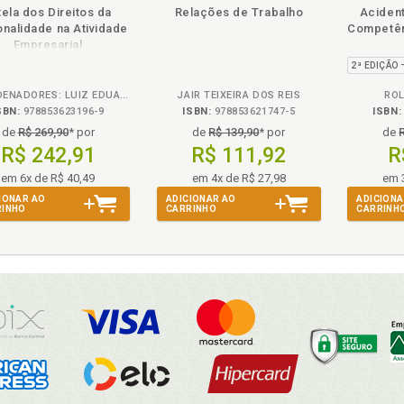
Disponível
páginas
Disponível
páginas
tela dos Direitos da
Relações de Trabalho
Acident
na
na
nalidade na Atividade
Competên
B.V.
B.V.
Empresarial
COORDENADORES: LUIZ EDUARDO GUNTHER, WILLIANS FRANKLIN LIRA DOS SANTOS E NOELI GONÇALVES DA SILVA GUNTHER
JAIR TEIXEIRA DOS REIS
RO
SBN:
978853623196-9
ISBN:
978853621747-5
ISBN:
de
R$ 269,90
* por
de
R$ 139,90
* por
de
R$ 242,91
R$ 111,92
R
em 6x de R$ 40,49
em 4x de R$ 27,98
em 
IONAR AO
ADICIONAR AO
ADICIONA
RINHO
CARRINHO
CARRINH