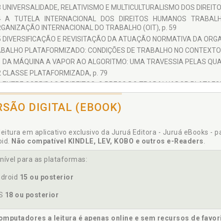
3 UNIVERSALIDADE, RELATIVISMO E MULTICULTURALISMO DOS DIREITO
4 A TUTELA INTERNACIONAL DOS DIREITOS HUMANOS TRABAL
GANIZAÇÃO INTERNACIONAL DO TRABALHO (OIT), p. 59
5 DIVERSIFICAÇÃO E REVISITAÇÃO DA ATUAÇÃO NORMATIVA DA ORGA
ABALHO PLATAFORMIZADO: CONDIÇÕES DE TRABALHO NO CONTEXTO DA
1 DA MÁQUINA A VAPOR AO ALGORITMO: UMA TRAVESSIA PELAS QUAT
2 CLASSE PLATAFORMIZADA, p. 79
3 ENTRE CORRIDAS E DIREITOS: O PREÇO DO TRABALHADOR PLATAFOR
ABALHAR PARA UM FUTURO MELHOR: RECONSTRUINDO A DIGNIDADE HU
RSÃO DIGITAL (EBOOK)
1 O TRABALHO DECENTE: ONDE A TECNOLOGIA DEVE SERVIR E O HOMEM
2 O DIREITO FUNDAMENTAL AO TRABALHO DIGNO: RECONSTRUINDO 
6
leitura em aplicativo exclusivo da Juruá Editora - Juruá eBooks - 
CLUSÃO, p. 133
oid.
Não compatível KINDLE, LEV, KOBO e outros e-Readers
.
ÊNCIAS, p. 139
nível para as plataformas:
droid
15 ou posterior
OS
18 ou posterior
mputadores a leitura é apenas online e sem recursos de favor