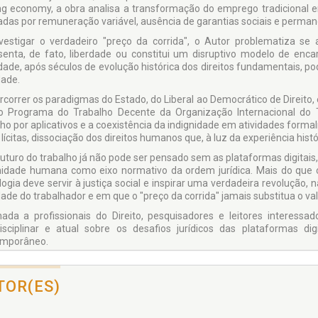
ng economy, a obra analisa a transformação do emprego tradicional 
das por remuneração variável, ausência de garantias sociais e permane
vestigar o verdadeiro "preço da corrida", o Autor problematiza se
senta, de fato, liberdade ou constitui um disruptivo modelo de enca
dade, após séculos de evolução histórica dos direitos fundamentais, 
dade.
rcorrer os paradigmas do Estado, do Liberal ao Democrático de Direito, 
 Programa do Trabalho Decente da Organização Internacional do T
lho por aplicativos e a coexistência da indignidade em atividades form
ícitas, dissociação dos direitos humanos que, à luz da experiência histór
futuro do trabalho já não pode ser pensado sem as plataformas digitai
nidade humana como eixo normativo da ordem jurídica. Mais do que cr
logia deve servir à justiça social e inspirar uma verdadeira revolução, 
ade do trabalhador e em que o "preço da corrida" jamais substitua o valo
nada a profissionais do Direito, pesquisadores e leitores interessad
disciplinar e atual sobre os desafios jurídicos das plataformas d
mporâneo.
TOR(ES)