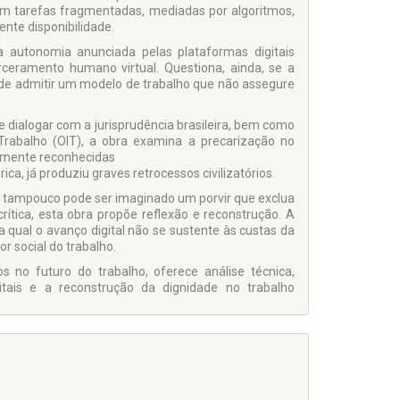
em tarefas fragmentadas, mediadas por algoritmos,
nte disponibilidade.
 a autonomia anunciada pelas plataformas digitais
rceramento humano virtual. Questiona, ainda, se a
pode admitir um modelo de trabalho que não assegure
e dialogar com a jurisprudência brasileira, bem como
rabalho (OIT), a obra examina a precarização no
almente reconhecidas
ica, já produziu graves retrocessos civilizatórios.
s, tampouco pode ser imaginado um porvir que exclua
ítica, esta obra propõe reflexão e reconstrução. A
na qual o avanço digital não se sustente às custas da
r social do trabalho.
os no futuro do trabalho, oferece análise técnica,
igitais e a reconstrução da dignidade no trabalho