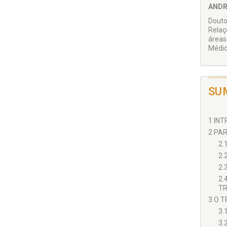
ANDR
Douto
Relaç
áreas
Médic
SU
1 INT
2 PA
2.
2.
2.
2.
TR
3 O T
3.
3.