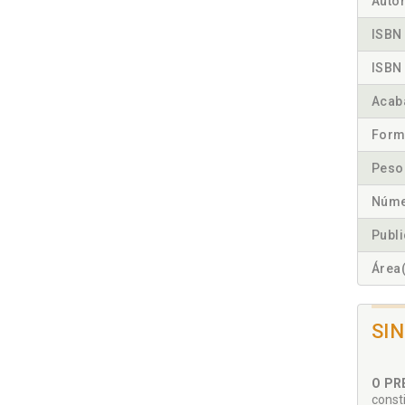
Autor
ISBN 
ISBN 
Acab
Form
Peso
Núme
Publ
Área(
SI
O PRE
const