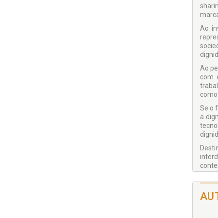
shari
marca
Ao in
repre
socie
digni
Ao pe
com o
traba
como l
Se o 
a dig
tecno
dignid
Desti
inter
conte
AU