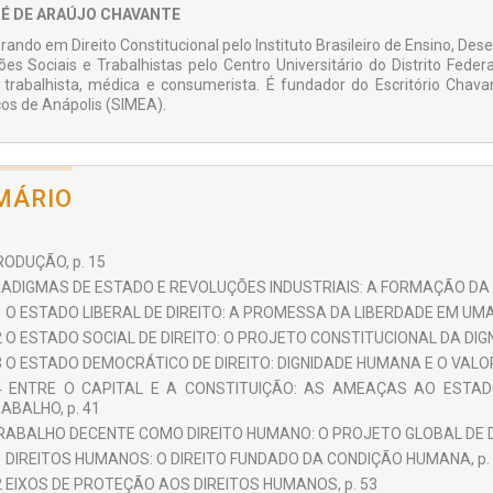
É DE ARAÚJO CHAVANTE
rando em Direito Constitucional pelo Instituto Brasileiro de Ensino, De
ões Sociais e Trabalhistas pelo Centro Universitário do Distrito Fed
 trabalhista, médica e consumerista. É fundador do Escritório Chava
os de Anápolis (SIMEA).
MÁRIO
RODUÇÃO, p. 15
RADIGMAS DE ESTADO E REVOLUÇÕES INDUSTRIAIS: A FORMAÇÃO DA 
1 O ESTADO LIBERAL DE DIREITO: A PROMESSA DA LIBERDADE EM UM
2 O ESTADO SOCIAL DE DIREITO: O PROJETO CONSTITUCIONAL DA DIG
3 O ESTADO DEMOCRÁTICO DE DIREITO: DIGNIDADE HUMANA E O VALOR
4 ENTRE O CAPITAL E A CONSTITUIÇÃO: AS AMEAÇAS AO ESTA
ABALHO, p. 41
RABALHO DECENTE COMO DIREITO HUMANO: O PROJETO GLOBAL DE DIG
1 DIREITOS HUMANOS: O DIREITO FUNDADO DA CONDIÇÃO HUMANA, p.
2 EIXOS DE PROTEÇÃO AOS DIREITOS HUMANOS, p. 53