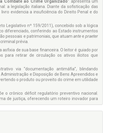
ara Combate ao Crime Organizado
” apresenta um
a legislação italiana. Diante da sofisticação das
vro evidencia a insuficiência do Direito Penal e do
to Legislativo nº 159/2011), concebido sob a lógica
o diferenciado, conferindo ao Estado instrumentos
ção pessoais e patrimoniais, que atuam
ante
e
praeter
riminal prévia.
asfixia de sua base financeira. O leitor é guiado por
para retirar de circulação os ativos ilícitos que
trativo via “documentação antimáfia”, blindando
 Administração e Disposição de Bens Apreendidos e
ertendo o produto ou proveito do crime em utilidade
o crônico déficit regulatório preventivo nacional.
ma de justiça, oferecendo um roteiro inovador para