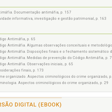
imáfia. Documentação antimáfia, p. 157
vidade informativa, investigação e gestão patrimonial, p. 163
igo Antimáfia, p. 65
igo Antimáfia. Algumas observações conceituais e metodológic
igo Antimáfia. Disposições finais e o fechamento sistemático d
igo Antimáfia. Medidas de prevenção do Código Antimáfia, p. 7
igo Antimáfia. Observações iniciais, p. 65
siderações finais, p. 173
me organizado. Aspectos criminológicos do crime organizado, p
minologia. Aspectos criminológicos do crime organizado, p. 29
ficit" legislativo no Brasil no campo do direito da prevenção, p. 
RSÃO DIGITAL (EBOOK)
eito Penal diante dos desafios da sociedade contemporânea, p.