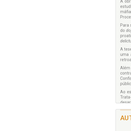
A obr
estud
máfia
Proce
Para 
do
do
proat
delic
A tes
uma a
retro
Além 
contr
Confi
públic
Ao es
Trata
desar
AU