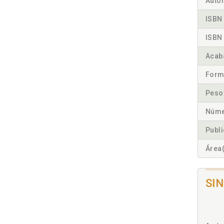
Autor
ISBN 
ISBN 
Acab
Form
Peso
Núme
Publ
Área(
SI