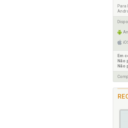
Dis
Para 
Andr
Do
"Do
Dispo
E
An
Evo
i
F
Em co
Não 
Fec
Não 
Compr
G
Ges
RE
H
His
I