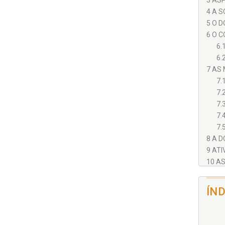
3 AS
4 A 
5 O D
6 O C
6.
6.
7 AS 
7.
7.
7.
7.
7.
8 A 
9 ATI
10 AS
CONSI
REFER
ÍN