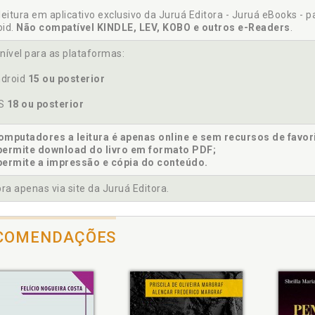
posições finais e o fechamento sistemático do Código Antimáfia
leitura em aplicativo exclusivo da Juruá Editora - Juruá eBooks - 
oid.
Não compatível KINDLE, LEV, KOBO e outros e-Readers
.
cumentação antimáfia, p. 157
ppio binário" processual, p. 51
nível para as plataformas:
droid
15 ou posterior
lução histórica das medidas de prevenção na legislação italiana,
OS
18 ou posterior
mputadores a leitura é apenas online e sem recursos de favor
permite download do livro em formato PDF;
hamento sistemático. Disposições finais e o fechamento sistem
permite a impressão e cópia do conteúdo.
a apenas via site da Juruá Editora.
tão patrimonial. Atividade informativa, investigação e gestão pa
COMENDAÇÕES
tórico. Evolução histórica das medidas de prevenção na legislação