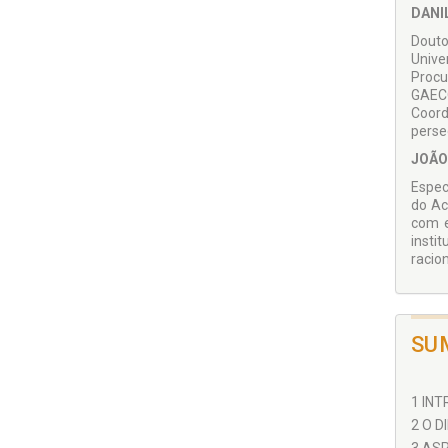
DANI
Douto
Unive
Procu
GAECO
Coord
perse
JOÃO
Espec
do Ac
com e
insti
racio
SU
1 INT
2 O D