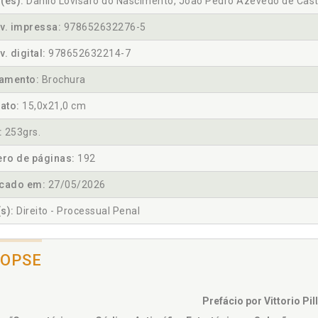
(es):
Danilo Lovisaro do Nascimento, João Pedro Azevedo de Cast
v. impressa:
978652632276-5
v. digital:
978652632214-7
amento:
Brochura
ato:
15,0x21,0 cm
:
253grs.
ro de páginas:
192
icado em:
27/05/2026
s):
Direito - Processual Penal
NOPSE
Prefácio por Vittorio Pil