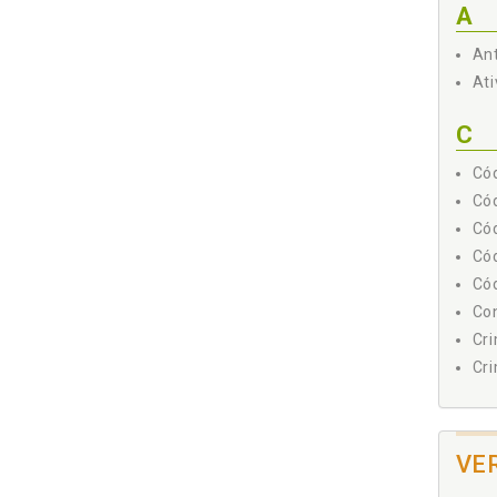
A
Ant
Ati
C
Cód
Cód
Cód
Cód
Cód
Con
Cri
Cri
D
"Dé
VE
Dir