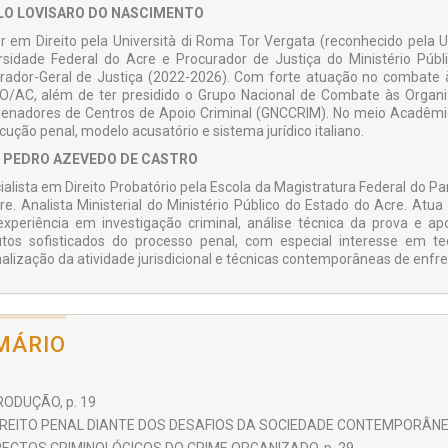
LO LOVISARO DO NASCIMENTO
r em Direito pela Università di Roma Tor Vergata (reconhecido pela 
rsidade Federal do Acre e Procurador de Justiça do Ministério Púb
rador-Geral de Justiça (2022-2026). Com forte atuação no combate 
/AC, além de ter presidido o Grupo Nacional de Combate às Organi
enadores de Centros de Apoio Criminal (GNCCRIM). No meio Acadêmic
cução penal, modelo acusatório e sistema jurídico italiano.
 PEDRO AZEVEDO DE CASTRO
ialista em Direito Probatório pela Escola da Magistratura Federal do P
re. Analista Ministerial do Ministério Público do Estado do Acre. Atua
xperiência em investigação criminal, análise técnica da prova e apo
tutos sofisticados do processo penal, com especial interesse em t
nalização da atividade jurisdicional e técnicas contemporâneas de enfr
MÁRIO
RODUÇÃO, p. 19
IREITO PENAL DIANTE DOS DESAFIOS DA SOCIEDADE CONTEMPORÂNEA