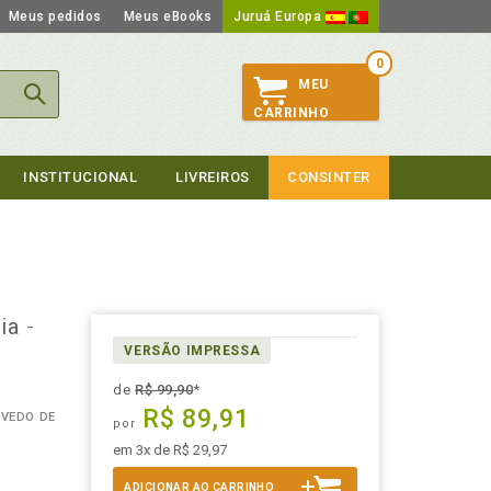
Meus pedidos
Meus eBooks
Juruá Europa
0
MEU
CARRINHO
INSTITUCIONAL
LIVREIROS
CONSINTER
fia
-
VERSÃO IMPRESSA
de
R$ 99,90
*
R$ 89,91
EVEDO DE
por
em 3x de R$ 29,97
ADICIONAR AO CARRINHO