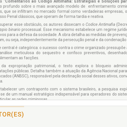
a “
Comentários ao Código Antimáfia: Estratégias e Soluções p
o profundo sobre o mais avançado modelo de enfrentamento criminal: 
s, que se infiltram no mercado formal como verdadeiras empresas, o li
sso Penal clássicos, que operam de forma tardia e reativa.
superar esse obstáculo, os autores dissecam o
Codice Antimafia
(Decre
ppio binario
processual. Esse mecanismo estabelece um regime jurídic
ivos para a defesa da sociedade. A obra detalha as medidas de preven
tum
, ou seja, independentemente da persecução penal e da condenação c
e central é categórica: o sucesso contra o crime organizado pressupõe a 
nálise meticulosa do sequestro e confisco preventivos, desenhados 
alimentam as facções.
da expropriação patrimonial, o texto explora o bloqueio adminis
atações públicas. Detalha também a atuação da Agência Nacional para
scados (ANBSC), responsável pela destinação social desses ativos, conv
a.
tabelecer um contraponto com o sistema brasileiro, a pesquisa expõe 
-se de um manual estratégico indispensável para operadores do siste
ticular as redes criminosas.
TOR(ES)