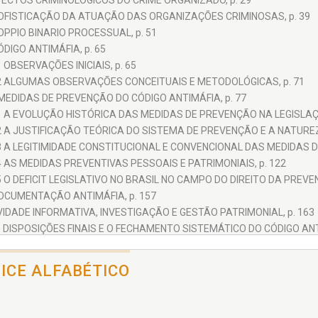
PECTOS CRIMINOLÓGICOS DO CRIME ORGANIZADO, p. 29
SOFISTICAÇÃO DA ATUAÇÃO DAS ORGANIZAÇÕES CRIMINOSAS, p. 39
OPPIO BINARIO PROCESSUAL, p. 51
ÓDIGO ANTIMÁFIA, p. 65
1 OBSERVAÇÕES INICIAIS, p. 65
2 ALGUMAS OBSERVAÇÕES CONCEITUAIS E METODOLÓGICAS, p. 71
MEDIDAS DE PREVENÇÃO DO CÓDIGO ANTIMÁFIA, p. 77
1 A EVOLUÇÃO HISTÓRICA DAS MEDIDAS DE PREVENÇÃO NA LEGISLAÇÃ
2 A JUSTIFICAÇÃO TEÓRICA DO SISTEMA DE PREVENÇÃO E A NATURE
3 A LEGITIMIDADE CONSTITUCIONAL E CONVENCIONAL DAS MEDIDAS D
4 AS MEDIDAS PREVENTIVAS PESSOAIS E PATRIMONIAIS, p. 122
5 O DEFICIT LEGISLATIVO NO BRASIL NO CAMPO DO DIREITO DA PREVEN
DOCUMENTAÇÃO ANTIMÁFIA, p. 157
VIDADE INFORMATIVA, INVESTIGAÇÃO E GESTÃO PATRIMONIAL, p. 163
 DISPOSIÇÕES FINAIS E O FECHAMENTO SISTEMÁTICO DO CÓDIGO ANTI
DERAÇÕES FINAIS, p. 173
ÊNCIAS, p. 177
DICE ALFABÉTICO