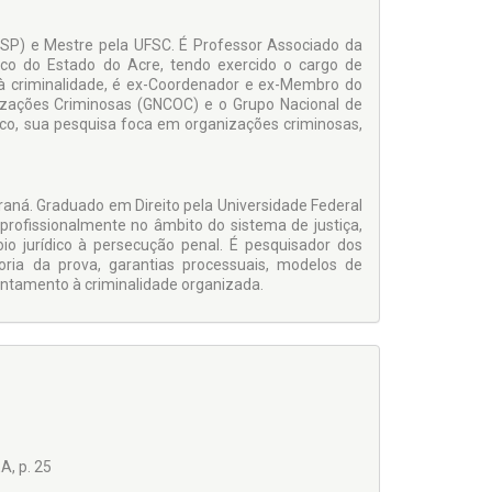
USP) e Mestre pela UFSC. É Professor Associado da
lico do Estado do Acre, tendo exercido o cargo de
à criminalidade, é ex-Coordenador e ex-Membro do
zações Criminosas (GNCOC) e o Grupo Nacional de
o, sua pesquisa foca em organizações criminosas,
araná. Graduado em Direito pela Universidade Federal
 profissionalmente no âmbito do sistema de justiça,
io jurídico à persecução penal. É pesquisador dos
eoria da prova, garantias processuais, modelos de
entamento à criminalidade organizada.
, p. 25