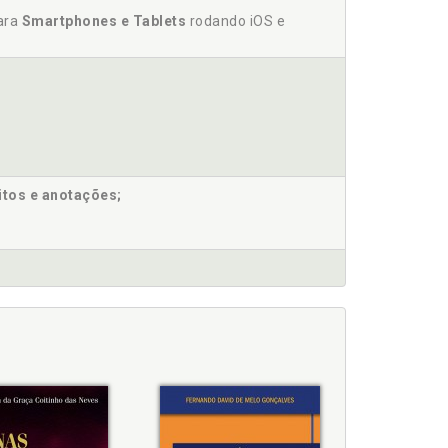
, p. 169
para
Smartphones e Tablets
rodando iOS e
 p. 77
itos e anotações;
ático do Código Antimáfia, p. 169
trimonial, p. 163
 italiana, p. 77