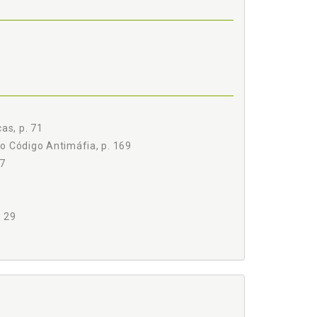
as, p. 71
o Código Antimáfia, p. 169
7
. 29
152
 25