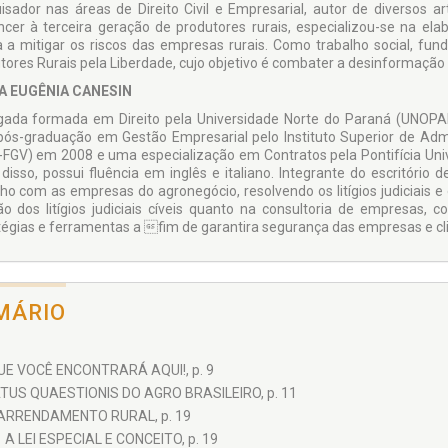
isador nas áreas de Direito Civil e Empresarial, autor de diversos a
ncer à terceira geração de produtores rurais, especializou-se na el
 a mitigar os riscos das empresas rurais. Como trabalho social, fun
tores Rurais pela Liberdade, cujo objetivo é combater a desinformação e 
A EUGÊNIA CANESIN
ada formada em Direito pela Universidade Norte do Paraná (UNOPAR
ós-graduação em Gestão Empresarial pelo Instituto Superior de Adm
-FGV) em 2008 e uma especialização em Contratos pela Pontifícia Uni
disso, possui fluência em inglês e italiano. Integrante do escritóri
lho com as empresas do agronegócio, resolvendo os litígios judiciais e 
ão dos litígios judiciais cíveis quanto na consultoria de empresas,
tégias e ferramentas a fim de garantira segurança das empresas e cl
MÁRIO
UE VOCÊ ENCONTRARÁ AQUI!, p. 9
TUS QUAESTIONIS DO AGRO BRASILEIRO, p. 11
 ARRENDAMENTO RURAL, p. 19
1 A LEI ESPECIAL E CONCEITO, p. 19