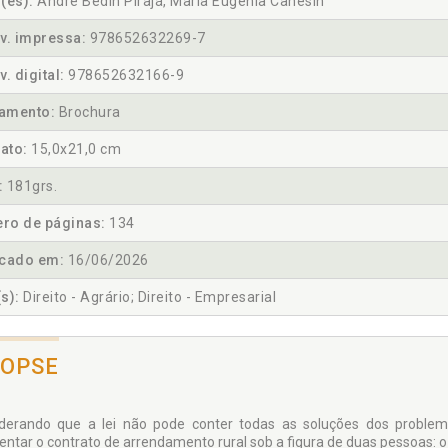
(es):
André Bedin Pirajá, Maria Eugênia Canesin
v. impressa:
978652632269-7
v. digital:
978652632166-9
amento:
Brochura
ato:
15,0x21,0 cm
:
181grs.
ro de páginas:
134
icado em:
16/06/2026
s):
Direito - Agrário; Direito - Empresarial
NOPSE
derando que a lei não pode conter todas as soluções dos proble
entar o contrato de arrendamento rural sob a figura de duas pessoas: