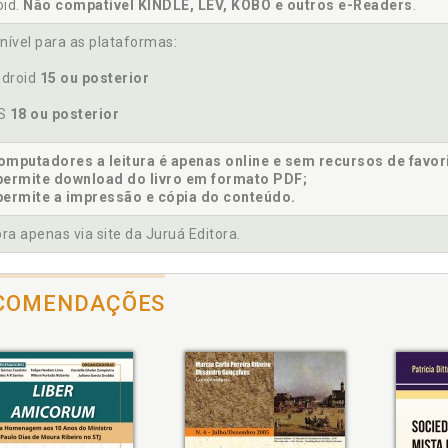
oid.
Não compatível KINDLE, LEV, KOBO e outros e-Readers
.
nível para as plataformas:
ura do empresário rural e a necessidade de uma nova dinâmica i
droid
15 ou posterior
OS
18 ou posterior
vel. Retomada do imóvel, p. 85
mputadores a leitura é apenas online e sem recursos de favor
erpretação nos tribunais. Forma de pagamento e sua interpretaçã
permite download do livro em formato PDF;
erpretação. Figura do empresário rural e a necessidade de uma 
permite a impressão e cópia do conteúdo.
a apenas via site da Juruá Editora.
ificação de retomada e comunicação de venda, p. 69
COMENDAÇÕES
amento. Forma de pagamento e sua interpretação nos tribunais
gamento. Pelo não pagamento, p. 79
zos, renovação, extinção e recuperação judicial, p. 43