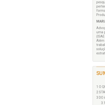
pesqu
perte
forma
Produ
MARI
Advog
uma p
(ISAE
Além 
traba
soluç
estra
SU
1 O Q
2 STA
3 DO
3.