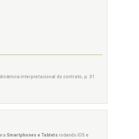
inâmica interpretacional do contrato, p. 31
ma nova dinâmica interpretacional do contrato,
para
Smartphones e Tablets
rodando iOS e