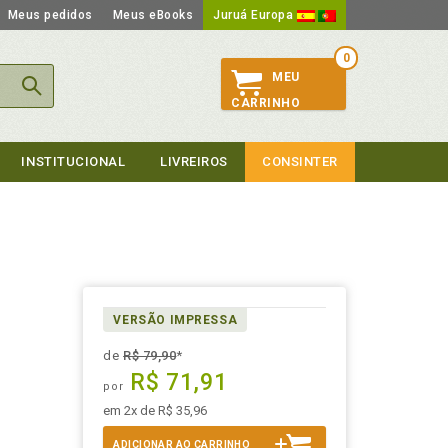
Meus pedidos
Meus eBooks
Juruá Europa
0
MEU
CARRINHO
INSTITUCIONAL
LIVREIROS
CONSINTER
VERSÃO IMPRESSA
de
R$ 79,90
*
R$ 71,91
por
em 2x de R$ 35,96
ADICIONAR AO CARRINHO