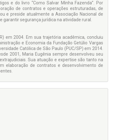
rtigos e do livro “Como Salvar Minha Fazenda”. Por
aboração de contratos e operações estruturadas, de
dou e preside atualmente a Associação Nacional de
garantir segurança jurídica na atividade rural.
) em 2004. Em sua trajetória acadêmica, concluiu
inistração e Economia da Fundação Getúlio Vargas
versidade Católica de São Paulo (PUC/SP) em 2014.
o desde 2001, Maria Eugênia sempre desenvolveu seu
extrajudiciais. Sua atuação e expertise são tanto na
 com elaboração de contratos e desenvolvimento de
ientes.