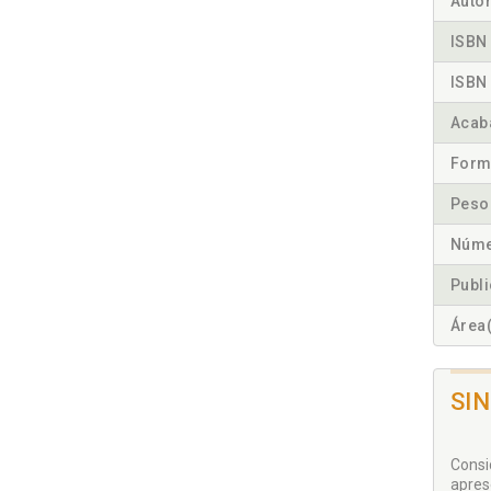
Autor
ISBN 
ISBN 
Acab
Form
Peso
Núme
Publ
Área(
SI
Consi
apres