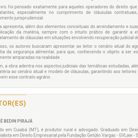
livro foi pensado exatamente para aqueles operadores do direito que
atantes, especialmente no cumprimento de cláusulas contratua
mento jurisprudencial.
a apresenta, além dos elementos conceituais do arrendamento e suas 
licação da matéria, sempre com o intuito prático de garantir a e
elamento de cláusulas em situações envolvendo recuperação judicial d
isso, os autores buscaram apresentar ao leitor o cenário atual do a
tia da segurança alimentar, para que, conhecendo o objeto a ser e
mente amparadas na realidade.
im, a obra adentra nos aspectos judiciais das temáticas estudadas, a
téria ao cenário atual e modelo de cláusulas, garantindo aos leitores
vem esse contrato agrário.
TOR(ES)
É BEDIN PIRAJÁ
do em Cuiabá (MT), é produtor rural e advogado. Graduado em Direito
ialista em Direito Empresarial pela Fundação Getúlio Vargas - GVLaw - Sã