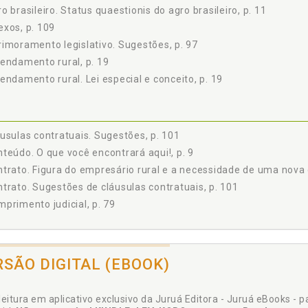
o brasileiro. Status quaestionis do agro brasileiro, p. 11
xos, p. 109
imoramento legislativo. Sugestões, p. 97
endamento rural, p. 19
endamento rural. Lei especial e conceito, p. 19
usulas contratuais. Sugestões, p. 101
teúdo. O que você encontrará aqui!, p. 9
trato. Figura do empresário rural e a necessidade de uma nova d
trato. Sugestões de cláusulas contratuais, p. 101
primento judicial, p. 79
resário rural. Figura do empresário rural e a necessidade de u
RSÃO DIGITAL (EBOOK)
31
inção. Prazos, renovação, extinção e recuperação judicial, p. 43
leitura em aplicativo exclusivo da Juruá Editora - Juruá eBooks - 