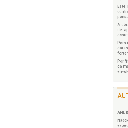
Este 
contr
pensa
A obr
de ap
acaut
Para 
garan
forte
Por f
da ma
envol
AU
ANDR
Nasci
espec