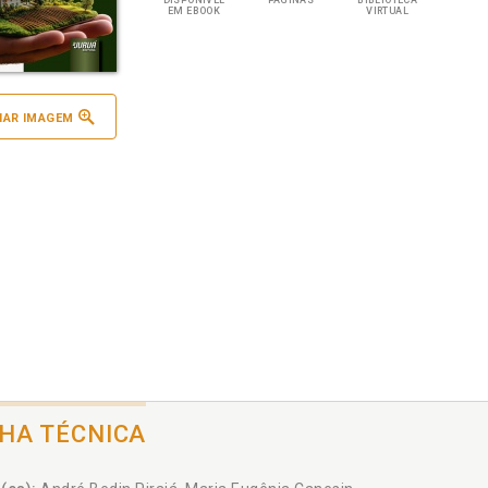
DISPONÍVEL
PÁGINAS
BIBLIOTECA
EM EBOOK
VIRTUAL
IAR IMAGEM
CHA TÉCNICA