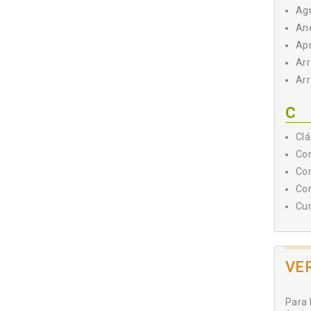
Agr
Ane
Apr
Arr
Arr
C
Clá
Con
Con
Con
Cum
E
Emp
VE
p. 
Ext
Para 